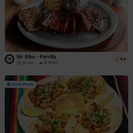
Mr Ribs - Parrilla
4.8
51 min
·
$ 7000
Envío Gratis