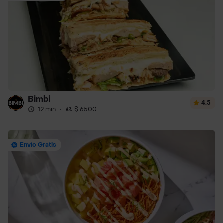
Bimbi
4.5
12 min
·
$ 6500
Envío Gratis