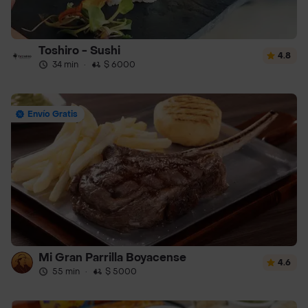
Toshiro - Sushi
4.8
34 min
·
$ 6000
Envío Gratis
Mi Gran Parrilla Boyacense
4.6
55 min
·
$ 5000