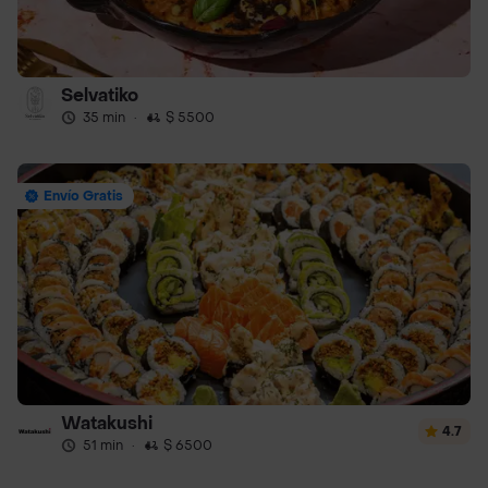
Selvatiko
35 min
·
$ 5500
Envío Gratis
Watakushi
4.7
51 min
·
$ 6500