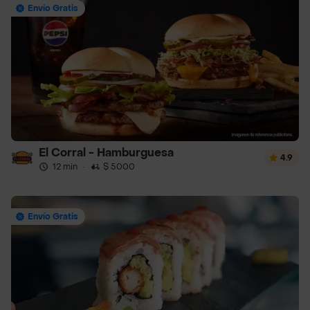
Envío Gratis
El Corral - Hamburguesa
4.9
12 min
·
$ 5000
Envío Gratis