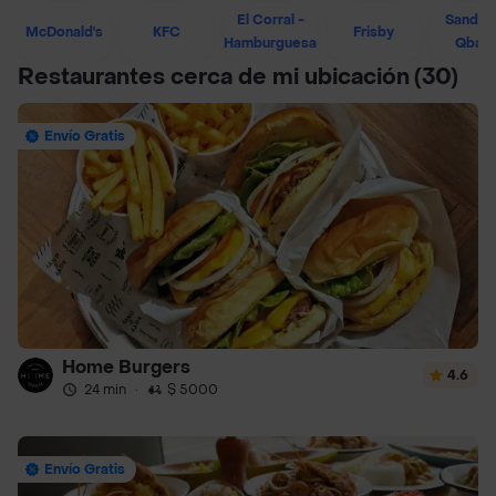
El Corral -
Sandwi
McDonald's
KFC
Frisby
Hamburguesa
Qban
Restaurantes cerca de mi ubicación
(30)
Envío Gratis
Home Burgers
4.6
24 min
·
$ 5000
Envío Gratis