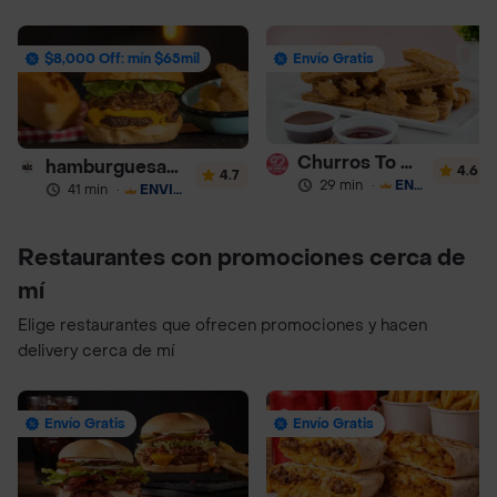
$8,000 Off: mín $65mil
Envío Gratis
Churros To Go
hamburguesas Rustica (RDC)
4.6
4.7
29 min
·
ENVÍO GRATIS
41 min
·
ENVÍO GRATIS
Restaurantes con promociones cerca de
mí
Elige restaurantes que ofrecen promociones y hacen
delivery cerca de mí
Envío Gratis
Envío Gratis