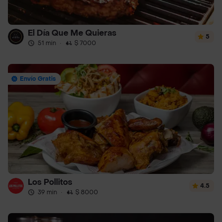
El Día Que Me Quieras
5
51 min
·
$ 7000
Envío Gratis
Los Pollitos
4.5
39 min
·
$ 8000