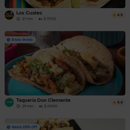
Los Cuates
4.5
51 min
·
$ 7000
Envío Gratis
Taquería Don Clemente
4.4
29 min
·
$ 6000
Hasta 23% Off