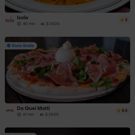
Isola
5
40 min
·
$ 5500
Envío Gratis
Da Quei Matti
4.5
61 min
·
$ 5500