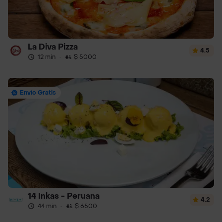
La Diva Pizza
4.5
12 min
·
$ 5000
Envío Gratis
14 Inkas - Peruana
4.2
44 min
·
$ 6500