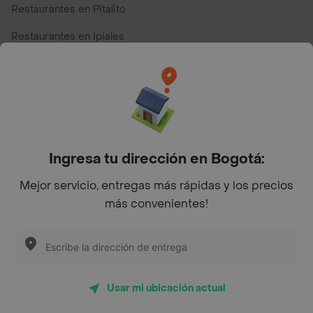
Restaurantes en Pitalito
Restaurantes en Ipiales
Restaurantes en San Andres
Restaurantes cerca de mi para pedir Comida a Domicilio -
Top Marcas y Cadenas de Restaurantes
Ingresa tu dirección en Bogotá:
Encuéntranos en estos países
Mejor servicio, entregas más rápidas y los precios
más convenientes!
App Store
Google play
AppGallery
Usar mi ubicación actual