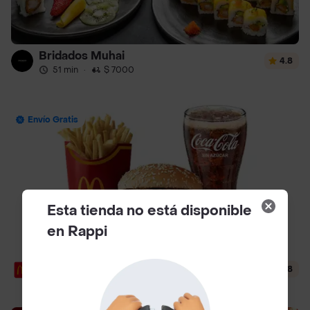
Bridados Muhai
4.8
51 min
·
$ 7000
Envío Gratis
Esta tienda no está disponible
en Rappi
McDonalds Turbo
4.8
15 min
·
$ 4500