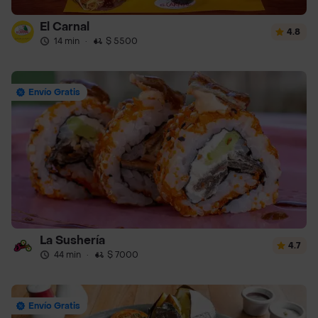
El Carnal
4.8
14 min
·
$ 5500
Envío Gratis
La Sushería
4.7
44 min
·
$ 7000
Envío Gratis