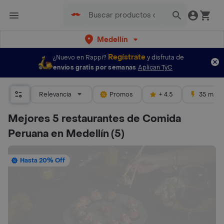
Medellín
Regístrate
¿Nuevo en Rappi?
y disfruta de
envíos gratis por semanas
Aplican TyC
Relevancia
Promos
+ 4.5
35 mins
Mejores 5 restaurantes de Comida
Peruana en Medellín
(5)
Hasta 20% Off