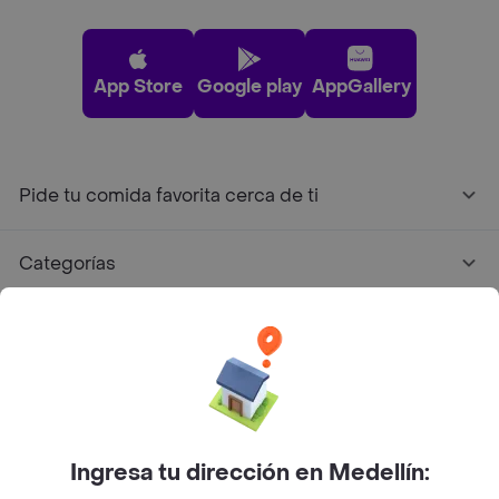
App Store
Google play
AppGallery
Pide tu comida favorita cerca de ti
Categorías
Únete a Rappi
Sobre Rappi
Facebook
Twitter
Instagram
Ingresa tu dirección en Medellín: