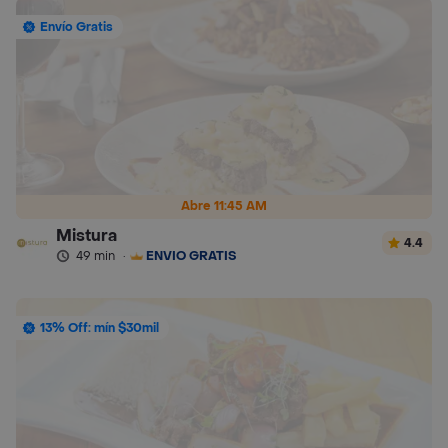
Envío Gratis
Abre 11:45 AM
Mistura
4.4
49 min
·
ENVÍO GRATIS
13% Off: mín $30mil