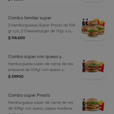
bebidas pet 400ml.
Combo familiar super
2 Hamburguesas Súper Presto de 104
gr c/u, 2 Cheeseburger de 70gr c/u, 2
papas grandes y 2 gaseosas 400 ml
$ 114.600
Combo súper con queso y
tocineta
Hamburguesa súper de carne de res
artesanal de 104gr con queso y
tocineta, papas pequeñas, 1 copa de
$ 39.900
salsa Presto y gaseosa.
Combo súper Presto
Hamburguesa súper de carne de res
de 104gr con queso, papas medianas,