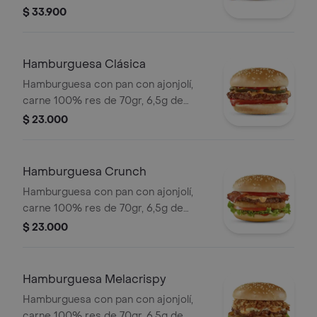
queso cheddar, con dos tipos de
$ 33.900
cebolla: caramelizada y crujiente,
lechuga y la tradicional salsa Presto.
Acompañada con papas pequeñas,
Hamburguesa Clásica
una copa de salsa Presto y bebida de
Hamburguesa con pan con ajonjolí,
400ml.
carne 100% res de 70gr, 6,5g de
queso cheddar, salsa de tomate y
$ 23.000
mostaza, con los clásicos pepinillos,
tomate y cuadritos de cebolla.
Hamburguesa Crunch
Hamburguesa con pan con ajonjolí,
carne 100% res de 70gr, 6,5g de
queso cheddar, crujientes anillos de
$ 23.000
cebolla, tocineta, lechuga, tomate y
salsa de tomate.
Hamburguesa Melacrispy
Hamburguesa con pan con ajonjolí,
carne 100% res de 70gr, 6,5g de