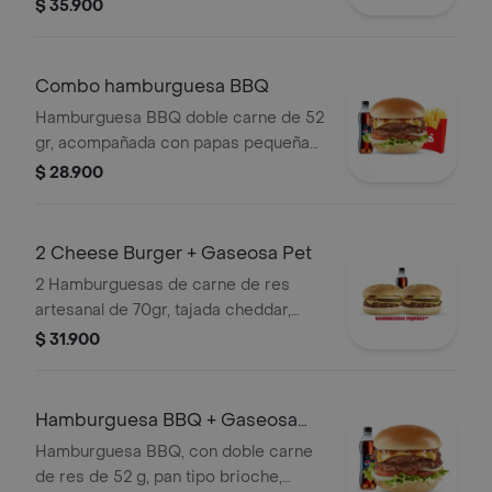
1 copa de salsa Presto y gaseosa 400
$ 35.900
ml.
Combo hamburguesa BBQ
Hamburguesa BBQ doble carne de 52
gr, acompañada con papas pequeñas
y bebida pet de 400 ml.
$ 28.900
2 Cheese Burger + Gaseosa Pet
2 Hamburguesas de carne de res
artesanal de 70gr, tajada cheddar,
pepinillos, cebolla, salsa de tomate y
$ 31.900
salsa mostaza acompañadas de 1
bebida 400 ml.
Hamburguesa BBQ + Gaseosa
pet 400 ml
Hamburguesa BBQ, con doble carne
de res de 52 g, pan tipo brioche,