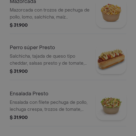
Mazorcada
Mazorcada con trozos de pechuga de
pollo, lomo, salchicha, maíz
desgranado, queso mozzarella, papa
$ 31.900
francesa y papa fósforo, aderezo
cheddar y salsa Presto.
Perro súper Presto
Salchicha, tajada de queso tipo
cheddar, salsas presto y de tomate,
pepinillos, cebolla y papa perro
$ 31.900
Ensalada Presto
Ensalada con filete pechuga de pollo,
lechuga crespa, trozos de tomate,
maíz, queso mozzarella, champiñones
$ 31.900
salteados a la plancha, huevo cocido y
aderezo césar.