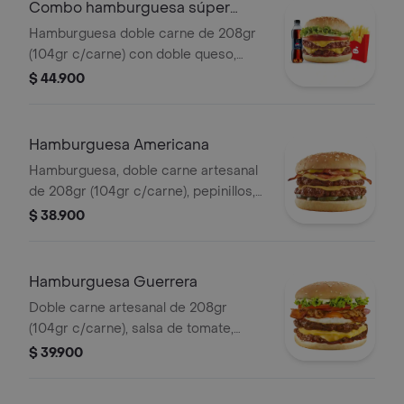
Combo hamburguesa súper
doble carne
Hamburguesa doble carne de 208gr
(104gr c/carne) con doble queso,
cebolla, tomate, lechuga, salsa presto
$ 44.900
y de tomate, 1 papas medianas, 1
gaseosa 400.
Hamburguesa Americana
Hamburguesa, doble carne artesanal
de 208gr (104gr c/carne), pepinillos,
tajada cheddar y aderezo cheddar,
$ 38.900
tocineta en tiras y mostaza
Hamburguesa Guerrera
Doble carne artesanal de 208gr
(104gr c/carne), salsa de tomate,
doble tajada cheddar, cebolla grillé,
$ 39.900
tomate, huevo frito y tocineta.