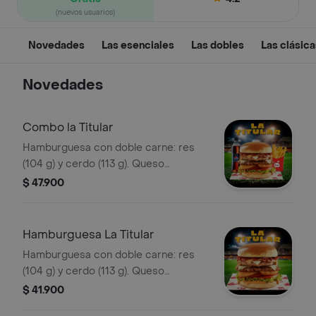
(nuevos usuarios)
Novedades
Las esenciales
Las dobles
Las clásica
Novedades
Combo la Titular
Hamburguesa con doble carne: res
(104 g) y cerdo (113 g). Queso
mozzarella, tocineta, salsa Master de
$ 47.900
Bary: mayonesa ahumada combinada
con mostaza. Anillos de cebolla,
tomate y lechuga crespa, pan brioche.
Hamburguesa La Titular
Hamburguesa con doble carne: res
(104 g) y cerdo (113 g). Queso
mozzarella, tocineta, salsa Master de
$ 41.900
Bary: mayonesa ahumada combinada