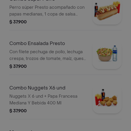
Perro súper Presto acompañado con
papas medianas, 1 copa de salsa
Presto y bebida de 400 ml
$ 37.900
Combo Ensalada Presto
Con filete pechuga de pollo, lechuga
crespa, trozos de tomate, maíz, queso
mozzarella, champiñones salteados a
$ 37.900
la plancha, huevo cocido y aderezo
césar, 1 Bebida de 400 ml
Combo Nuggets X6 und
Nuggets X 6 und + Papa Francesa
Mediana Y Bebida 400 Ml
$ 37.900