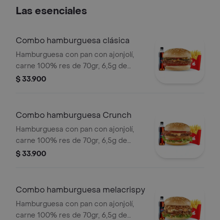
con mostaza. Anillos de cebolla,
Las esenciales
tomate y lechuga crespa, pan brioche.
Combo hamburguesa clásica
Hamburguesa con pan con ajonjolí,
carne 100% res de 70gr, 6,5g de
queso cheddar, salsa de tomate y
$ 33.900
mostaza, con los clásicos pepinillos,
tomate y cuadritos de cebolla.
Acompañada con papas pequeñas,
Combo hamburguesa Crunch
una copa de salsa Presto y bebida de
Hamburguesa con pan con ajonjolí,
400ml.
carne 100% res de 70gr, 6,5g de
queso cheddar, crujientes anillos de
$ 33.900
cebolla, tocineta, lechuga, tomate y
salsa de tomate. Acompañada con
papas pequeñas, una copa de salsa
Combo hamburguesa melacrispy
Presto y bebida de 400ml.
Hamburguesa con pan con ajonjolí,
carne 100% res de 70gr, 6,5g de