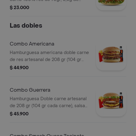
queso cheddar, con dos tipos de
$ 23.000
cebolla: caramelizada y crujiente,
lechuga y la tradicional salsa Presto.
Las dobles
Combo Americana
Hamburguesa americana doble carne
de res artesanal de 208 gr (104 gr
c/carne), con papas medianas, 1 copa
$ 44.900
de salsa presto y bebida 400 ml.
Combo Guerrera
Hamburguesa Doble carne artesanal
de 208 gr (104 gr cada carne), salsa
de tomate, doble tajada cheddar,
$ 45.900
cebolla grillé, tomate, huevo frito y
tocineta, papas mediana, 1 copa de
salsa Presto y bebida 400 ml