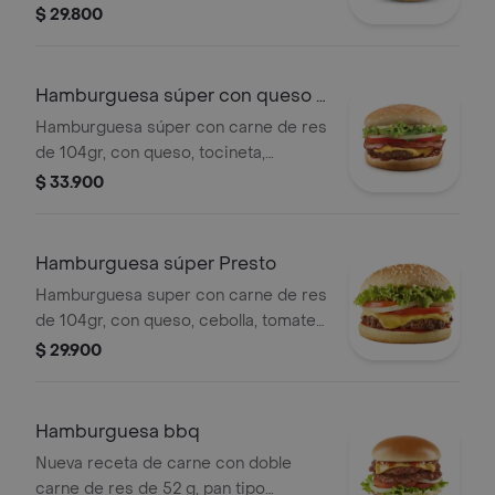
tajada de queso cheddar, tomate,
$ 29.800
cebolla y lechuga con salsa bbq y
salsa presto.+ Gaseosa pet 400 ml
Hamburguesa súper con queso y
tocineta
Hamburguesa súper con carne de res
de 104gr, con queso, tocineta,
cebolla, tomate, lechuga, salsa presto
$ 33.900
y salsa de tomate
Hamburguesa súper Presto
Hamburguesa super con carne de res
de 104gr, con queso, cebolla, tomate,
lechuga, salsa presto y salsa de
$ 29.900
tomate.
Hamburguesa bbq
Nueva receta de carne con doble
carne de res de 52 g, pan tipo