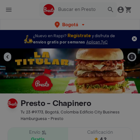
Bogotá
Regístrate
¿Nuevo en Rappi?
y disfruta de
envíos gratis por semanas
Aplican TyC
Presto - Chapinero
Tv. 23 #9773, Bogotá, Colombia Edificio City Business
Hamburguesa - Presto
Envío
Calificación
Gratis
4.2