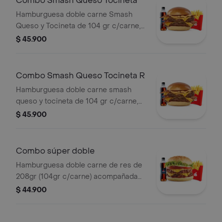
Combo Smash Queso Tocineta
Hamburguesa doble carne Smash
Queso y Tocineta de 104 gr c/carne,
acompañada con papas medianas y
$ 45.900
bebida pet de 400 ml
Combo Smash Queso Tocineta R
Hamburguesa doble carne smash
queso y tocineta de 104 gr c/carne,
acompañada con papas medianas y
$ 45.900
bebida pet de 400 ml
Combo súper doble
Hamburguesa doble carne de res de
208gr (104gr c/carne) acompañada
de unas papas medianas, 1 copa de
$ 44.900
salsa presto y 1 bebida 400 ml.