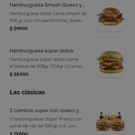
Hamburguesa Smash Queso y
Tocineta
Hamburguesa doble carne smash de
104 gr c/u, con pan brioche, doble
tajada de queso cheddar, doble
$ 39.900
porción de tocineta, salsa de queso
cheddar y salsa BBQ.
Hamburguesa súper doble
Hamburguesa súper doble carne
artesanal de 208gr (104gr c/carne)
con doble queso, cebolla, tomate,
$ 38.900
lechuga, salsa presto y salsa de
tomate.
Las clásicas
2 combos super con queso y
tocineta
2 hamburguesas Súper Presto con
carne de res de 104 gr c/4, con
tocineta, + 2 papas pequeñas y 2
$ 79.800