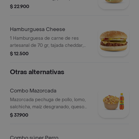
brioche, tajada de queso cheddar,
$ 22.900
tomate, cebolla y lechuga con salsa
BBQ y salsa Presto.
Hamburguesa Cheese
1 Hamburguesa de carne de res
artesanal de 70 gr, tajada cheddar,
pepinillos, cebolla, salsa de tomate y
$ 12.500
salsa mostaza.
Otras alternativas
Combo Mazorcada
Mazorcada pechuga de pollo, lomo,
salchicha, maíz desgranado, queso
mozzarella, papa francesa y fósforo,
$ 37.900
aderezo cheddar, salsa Presto, 1
gaseosa 400 ml.
Combo súper Perro