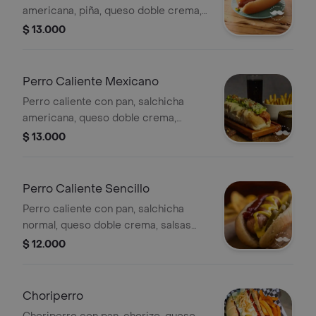
americana, piña, queso doble crema,
salsas y papa chif.
$ 13.000
Perro Caliente Mexicano
Perro caliente con pan, salchicha
americana, queso doble crema,
picante, salsas y papa chif.
$ 13.000
Perro Caliente Sencillo
Perro caliente con pan, salchicha
normal, queso doble crema, salsas
tártara, piña, mostaza y de tomate
$ 12.000
papa chif.
Choriperro