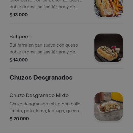
Choriperro con pan, chorizo, queso
doble crema, salsas tártara y de
tomate, y papa chiflada.
$ 13.000
Butiperro
Butifarra en pan suave con queso
doble crema, salsas tártara y de
tomate, acompañada de papa
$ 14.000
chiflada.
Chuzos Desgranados
Chuzo Desgranado Mixto
Chuzo desgranado mixto con bollo
limpio, pollo, lomo, lechuga, queso
costeño y papa chiflada.
$ 20.000