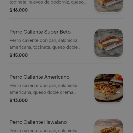
tocineta, huevos de codorniz, queso
crema, salsas tártara, piña, mostaza,
$ 16.000
de tomate y papa chiflada.
Perro Caliente Super Beto
Perro caliente con pan, salchicha
americana, tocineta, queso doble
crema, salsas piña, tártara, mostaza
$ 15.000
de tomate, papa chif.
Perro Caliente Americano
Perro caliente con pan, salchicha
americana, queso doble crema,
salsas tratara, mostaza y de tomate,
$ 13.000
papa chip
Perro Caliente Hawaiano
Perro caliente con pan, salchicha