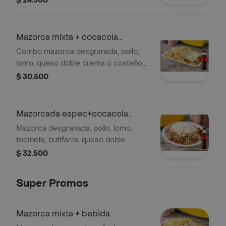
$ 24.500
Mazorca mixta + cocacola
s/azúcar 400 ml
Combo mazorca desgranada, pollo,
lomo, queso doble crema o costeño,
papa chif. + gaseosa
$ 30.500
Mazorcada espec+cocacola
s/azúcar 400 ml
Mazorca desgranada, pollo, lomo,
tocineta, butifarra, queso doble
crema o costeño y papa chif. +
$ 32.500
gaseosa
Super Promos
Mazorca mixta + bebida