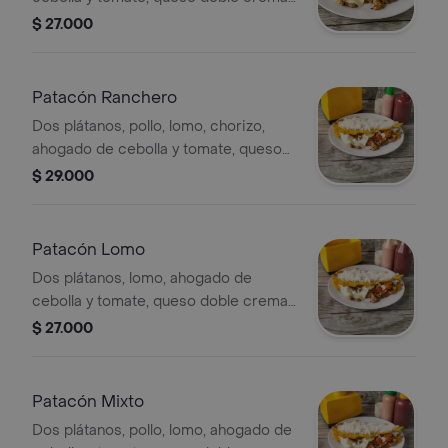
y costeño.
$ 27.000
Patacón Ranchero
Dos plátanos, pollo, lomo, chorizo,
ahogado de cebolla y tomate, queso
doble crema y costeño.
$ 29.000
Patacón Lomo
Dos plátanos, lomo, ahogado de
cebolla y tomate, queso doble crema
y costeño.
$ 27.000
Patacón Mixto
Dos plátanos, pollo, lomo, ahogado de