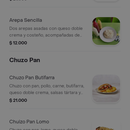
Arepa Sencilla
Dos arepas asadas con queso doble
crema y costeño, acompañadas de
ahogado de cebolla y tomate.
$ 12.000
Chuzo Pan
Chuzo Pan Butifarra
Chuzo con pan, pollo, carne, butifarra,
queso doble crema, salsas tártara y
de tomate, papa chip.
$ 21.000
Chuizo Pan Lomo