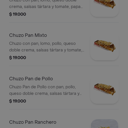
Chuzo con pan, lomo, queso doble
crema, salsas tártara y tomate, papa
chip.
$ 19.000
Chuzo Pan Mixto
Chuzo con pan, lomo, pollo, queso
doble crema, salsas tártara y tomate,
papa chip.
$ 19.000
Chuzo Pan de Pollo
Chuzo Pan de Pollo con pan, pollo,
queso doble crema, salsas tártara y
de tomate, y papa chip.
$ 19.000
Chuzo Pan Ranchero