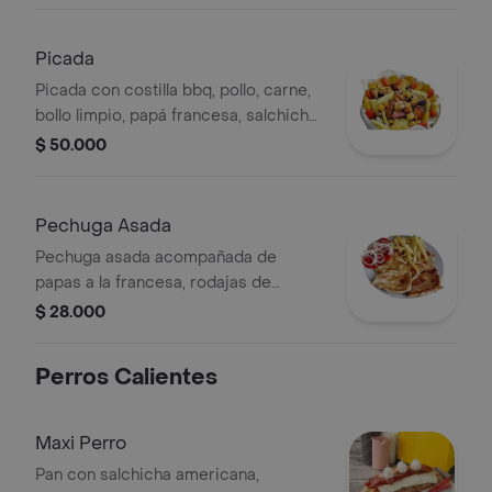
Picada
Picada con costilla bbq, pollo, carne,
bollo limpio, papá francesa, salchicha,
patacones y queso costeño.
$ 50.000
Pechuga Asada
Pechuga asada acompañada de
papas a la francesa, rodajas de
tomate y cebolla.
$ 28.000
Perros Calientes
Maxi Perro
Pan con salchicha americana,