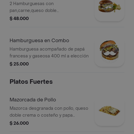
2 Hamburguesas con
pan,carne,queso doble
crema,cebolla,tomate,lechuga,salsas
$ 48.000
tártara,mostaza y tomate,papá
francesa y gaseosa 400ml a elección
Hamburguesa en Combo
Hamburguesa acompañado de papá
francesa y gaseosa 400 ml a elección
$ 25.000
Platos Fuertes
Mazorcada de Pollo
Mazorca desgranada con pollo, queso
doble crema o costeño y papa
chiflada.
$ 26.000