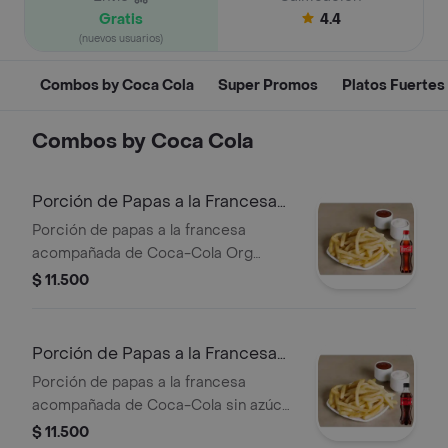
Gratis
4.4
(nuevos usuarios)
Combos by Coca Cola
Super Promos
Platos Fuertes
Combos by Coca Cola
Porción de Papas a la Francesa
+Cocacola Org 400ml
Porción de papas a la francesa
acompañada de Coca-Cola Org
400ml.
$ 11.500
Porción de Papas a la Francesa
+Cocacola S/az 400ml
Porción de papas a la francesa
acompañada de Coca-Cola sin azúcar
de 400 ml.
$ 11.500