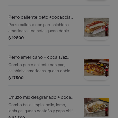
de tomate y papa chif. + gaseosa
Perro caliente beto +cocacola
s/az 400ml
Perro caliente con pan, salchicha
americana, tocineta, queso doble
crema, salsas piña, tártara, mostaza
$ 19.500
de tomate, papa chif. + gaseosa
Perro americano + coca s/az
400ml
Combo perro caliente con pan,
salchicha americana, queso doble
crema, salsas tratara, mostaza y de
$ 17.500
tomate, papa chip + gaseosa
Chuzo mix desgranado + coca
s/az 400ml
Combo bollo limpio, pollo, lomo,
lechuga, queso costeño y papa chif. +
gaseosa