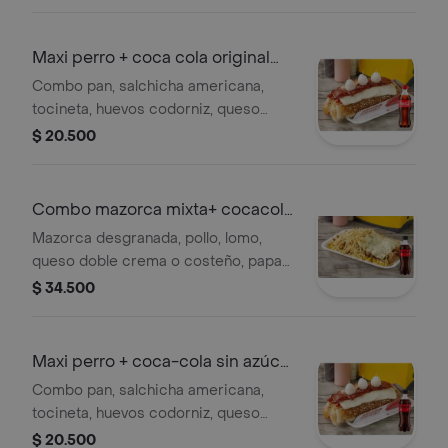
Maxi perro + coca cola original
400 ml
Combo pan, salchicha americana,
tocineta, huevos codorniz, queso
crema, salsas tártara, piña, mostaza,
$ 20.500
de tomate y papa chif. + gaseosa
Combo mazorca mixta+ cocacola
400ml
Mazorca desgranada, pollo, lomo,
queso doble crema o costeño, papa
chif. + gaseosa
$ 34.500
Maxi perro + coca-cola sin azúcar
400 ml
Combo pan, salchicha americana,
tocineta, huevos codorniz, queso
crema, salsas tártara, piña, mostaza,
$ 20.500