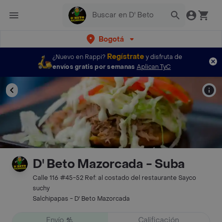
Bogotá
Regístrate
¿Nuevo en Rappi?
y disfruta de
envíos gratis por semanas
Aplican TyC
D' Beto Mazorcada - Suba
Calle 116 #45-52 Ref: al costado del restaurante Sayco
suchy
Salchipapas - D' Beto Mazorcada
Envío
Calificación