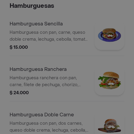
Hamburguesas
Hamburguesa Sencilla
Hamburguesa con pan, carne, queso
doble crema, lechuga, cebolla, tomate
y salsas.
$ 15.000
Hamburguesa Ranchera
Hamburguesa ranchera con pan,
carne, filete de pechuga, chorizo,
queso doble crema, lechuga, tomate,
$ 24.000
cebolla, salsas tártara, mostaza y de
tomate.
Hamburguesa Doble Carne
Hamburguesa con pan, dos carnes,
queso doble crema, lechuga, cebolla,