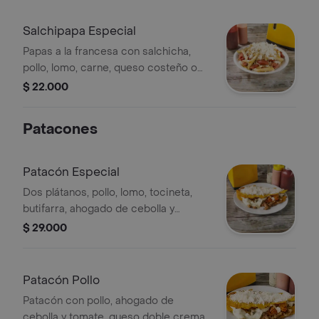
Salchipapa Especial
Papas a la francesa con salchicha,
pollo, lomo, carne, queso costeño o
doble crema y papas chif.
$ 22.000
Patacones
Patacón Especial
Dos plátanos, pollo, lomo, tocineta,
butifarra, ahogado de cebolla y
tomate, queso doble crema y
$ 29.000
costeño.
Patacón Pollo
Patacón con pollo, ahogado de
cebolla y tomate, queso doble crema