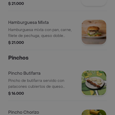
tomate y salsas.
$ 21.000
Hamburguesa Mixta
Hamburguesa mixta con pan, carne,
filete de pechuga, queso doble
crema, lechuga, tomate, cebolla,
$ 21.000
salsas tartara, mostaza y de tomate.
Pinchos
Pincho Butifarra
Pincho de butifarra servido con
patacones cubiertos de queso
rallado.
$ 16.000
Pincho Chorizo