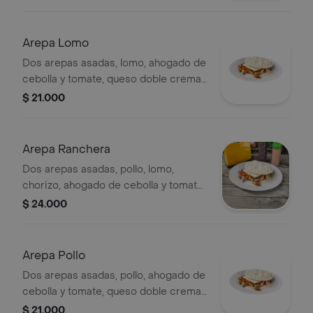
Arepa Lomo
Dos arepas asadas, lomo, ahogado de
cebolla y tomate, queso doble crema
y costeño.
$ 21.000
Arepa Ranchera
Dos arepas asadas, pollo, lomo,
chorizo, ahogado de cebolla y tomate,
queso doble crema y costeño.
$ 24.000
Arepa Pollo
Dos arepas asadas, pollo, ahogado de
cebolla y tomate, queso doble crema
y costeño.
$ 21.000