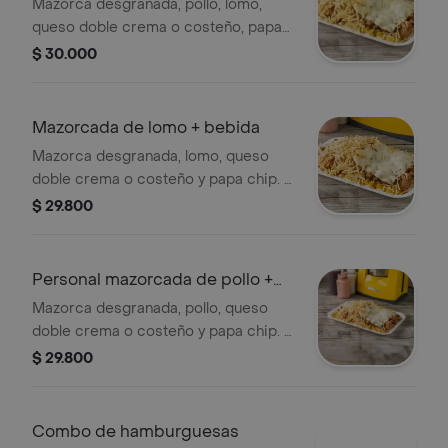
Mazorca desgranada, pollo, lomo,
queso doble crema o costeño, papa
chif. + 1 bebida postobón de 400 ml
$ 30.000
sabor a disponibilidad
Mazorcada de lomo + bebida
Mazorca desgranada, lomo, queso
doble crema o costeño y papa chip. +
bebida personal de 400 ml sabor a
$ 29.800
disponibilidad
Personal mazorcada de pollo +
bebida
Mazorca desgranada, pollo, queso
doble crema o costeño y papa chip. +
bebida postobón de 400 ml sabor a
$ 29.800
disponibilidad
Combo de hamburguesas