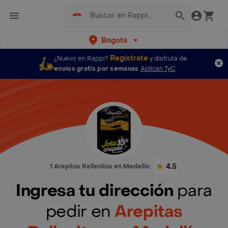
Bogotá
Regístrate
¿Nuevo en Rappi?
y disfruta de
envíos gratis por semanas
Aplican TyC
4.5
1 Arepitas Rellenitas en Medellín
Ingresa tu dirección
para
pedir en
Arepitas