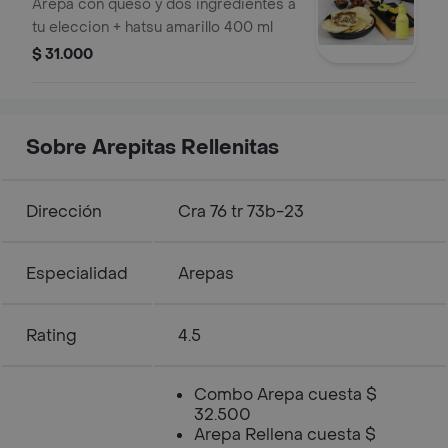
Amarillo
Arepa con queso y dos ingredientes a
tu eleccion + hatsu amarillo 400 ml
$ 31.000
Sobre Arepitas Rellenitas
Dirección
Cra 76 tr 73b-23
Especialidad
Arepas
Rating
4.5
Combo Arepa cuesta $
32.500
Arepa Rellena cuesta $