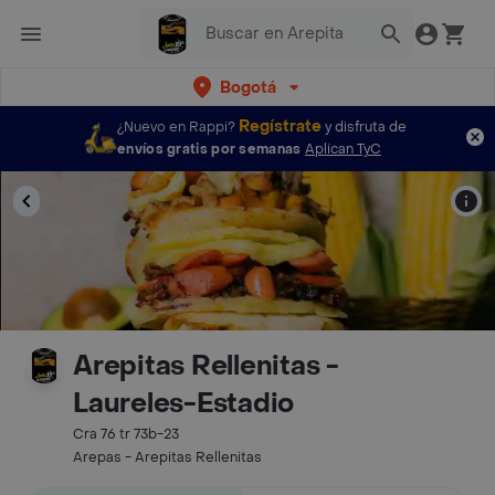
Bogotá
Regístrate
¿Nuevo en Rappi?
y disfruta de
envíos gratis por semanas
Aplican TyC
Arepitas Rellenitas -
Laureles-Estadio
Cra 76 tr 73b-23
Arepas - Arepitas Rellenitas