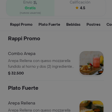
Envío
Calificación
Gratis
4.5
(nuevos usuarios)
Rappi Promo
Plato Fuerte
Bebidas
Postres
Co
Rappi Promo
Combo Arepa
Arepa Rellena con queso mozzarella
fundido al horno y dos (2) ingredientes
a tu elección. La Arepa trae como
$ 32.500
acompañante Hogao y guacamole,
puedes eliger hasta 3 ingredientes
Plato Fuerte
adicionales + más jugo en agua
Arepa Rellena
Arepa Rellena con queso mozzarella