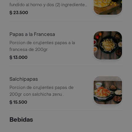
fundido al horno y dos (2) ingredientes
a tu elección. La Arepa trae como
$ 23.500
acompañante Hogao y guacamole,
puedes eliger hasta 3 ingredientes
adicionales.
Papas a la Francesa
Porcion de crujientes papas a la
francesa de 200gr.
$ 13.000
Salchipapas
Porcion de crujientes papas de
200gr con salchicha zenu .
$ 15.500
Bebidas