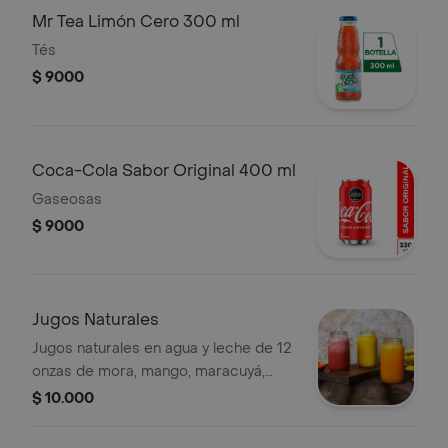
Mr Tea Limón Cero 300 ml
Tés
$ 9000
Coca-Cola Sabor Original 400 ml
Gaseosas
$ 9000
Jugos Naturales
Jugos naturales en agua y leche de 12
onzas de mora, mango, maracuyá,
fresa, guanábana, Mandarina
$ 10.000