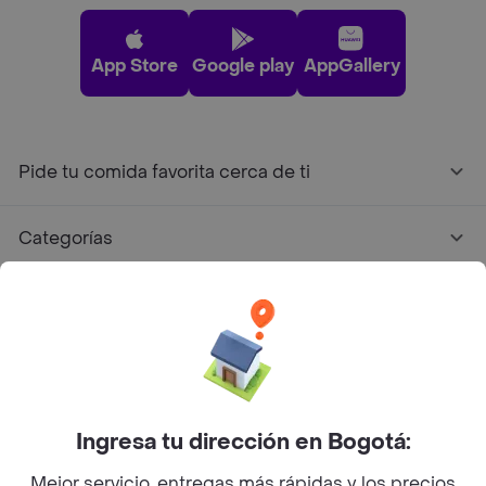
App Store
Google play
AppGallery
Pide tu comida favorita cerca de ti
Categorías
Únete a Rappi
Sobre Rappi
Facebook
Twitter
Instagram
Ingresa tu dirección en Bogotá:
Mejor servicio, entregas más rápidas y los precios