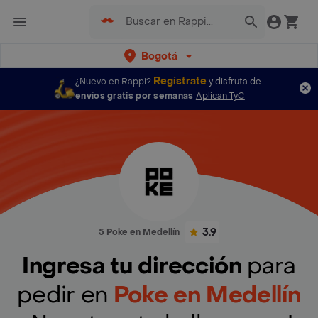
Bogotá
Regístrate
¿Nuevo en Rappi?
y disfruta de
envíos gratis por semanas
Aplican TyC
3.9
5 Poke en Medellín
Ingresa tu dirección
para
pedir en
Poke en Medellín