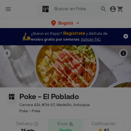
Bogotá
Regístrate
¿Nuevo en Rappi?
y disfruta de
envíos gratis por semanas
Aplican TyC
Poke - El Poblado
Carrera 43A #7d-07, Medellín, Antioquia
Poke - Poke
Delivery
Envío
Calificación
Gratis
4.1
35 min