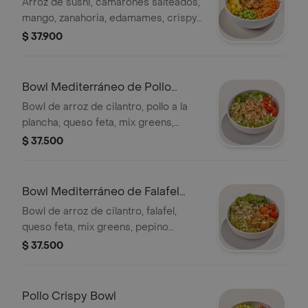
salteados
Arroz de sushi, camarones salteados,
mango, zanahoria, edamames, crispy
wontons, furikake, salsa Korean BBQ.
$ 37.900
Bowl Mediterráneo de Pollo
(nueva receta
Bowl de arroz de cilantro, pollo a la
plancha, queso feta, mix greens,
pepino europeo, tomates confitados,
$ 37.500
cebolla morada, quinoa crocantes, y
vinagreta green goddess.
Bowl Mediterráneo de Falafel
(nueva rece
Bowl de arroz de cilantro, falafel,
queso feta, mix greens, pepino
europeo, tomates confitados, cebolla
$ 37.500
morada, quinoa crocantes, y vinagreta
green goddess.
Pollo Crispy Bowl