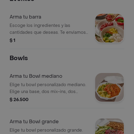
Arma tu barra
Escoge los ingredientes y las
cantidades que deseas. Te enviamos
todo por separado y listo para
$ 1
consumir, para que puedas armar una
barra de pokes en tu casa u oficina, a
Bowls
tu ritmo y a tu manera. Ideal para
compartir, eventos o reuniones. Las
porciones corresponden a las
Arma tu Bowl mediano
cantidades estándar de nuestros
Elige tu bowl personalizado mediano.
platos medianos.
Elige una base, dos mix-ins, dos
toppings, y una salsa. Las proteínas se
$ 26.500
eligen y cobran por aparte.
Arma tu Bowl grande
Elige tu bowl personalizado grande.