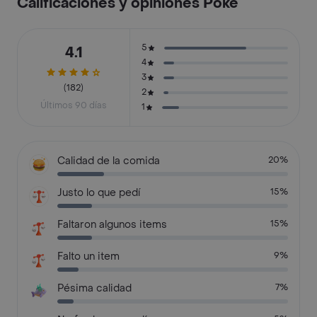
Calificaciones y opiniones Poke
5
4.1
4
3
(182)
2
Últimos 90 días
1
Calidad de la comida
20%
Justo lo que pedí
15%
Faltaron algunos items
15%
Falto un item
9%
Pésima calidad
7%