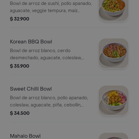
Bowl de arroz de sushi, pollo apanado,
aguacate, veggie tempura, maíz
tierno, cebollín, chipotle mayo y
$ 32.900
teriyaki.
Korean BBQ Bowl
Bowl de arroz blanco, cerdo
desmechado, aguacate, coleslaw,
cebollín, cilantro, ajonjolí, cebolla
$ 35.900
crunch y salsa Korean BBQ.
Sweet Chilli Bowl
Bowl de arroz blanco, pollo apanado,
coleslaw, aguacate, piña, cebollín,
ajonjolí y salsa sweet chilli.
$ 34.500
Mahalo Bowl