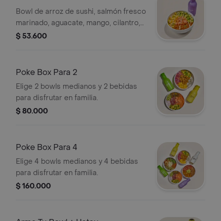
Bowl de arroz de sushi, salmón fresco
marinado, aguacate, mango, cilantro,
veggie tempura y sriracha mayo más
$ 53.600
un Hatsu a tu elección.
Poke Box Para 2
Elige 2 bowls medianos y 2 bebidas
para disfrutar en familia.
$ 80.000
Poke Box Para 4
Elige 4 bowls medianos y 4 bebidas
para disfrutar en familia.
$ 160.000