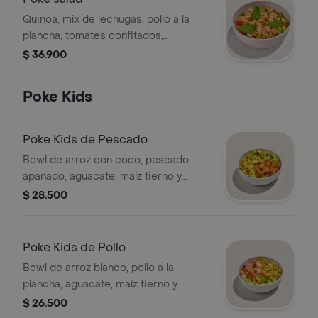
Quinoa, mix de lechugas, pollo a la
plancha, tomates confitados,
edamames, mango, hierbabuena,
$ 36.900
salsa ponzu.
Poke Kids
Poke Kids de Pescado
Bowl de arroz con coco, pescado
apanado, aguacate, maíz tierno y
teriyaki.
$ 28.500
Poke Kids de Pollo
Bowl de arroz blanco, pollo a la
plancha, aguacate, maíz tierno y
teriyaki.
$ 26.500