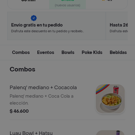
(nuevos usuarios)
Envío gratis en tu pedido
Hasta 26% 
Disfruta este descuento en tu pedido y recíbelo
Disfruta este de
en minutos.
en minutos.
Combos
Eventos
Bowls
Poke Kids
Bebidas
Combos
Palenq' mediano + Cocacola
Palenq' mediano + Coca Cola a
elección.
$ 46.600
Luau Bowl + Hatsu