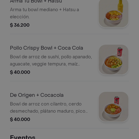
Arma Tu Bowl + Hatsu
Arma tu bowl mediano + Hatsu a
elección.
$ 36.200
Pollo Crispy Bowl + Coca Cola
Bowl de arroz de sushi, pollo apanado,
aguacate, veggie tempura, maíz
tierno, cebollín, chipotle mayo y
$ 40.000
teriyaki + Cocacola a tu elección.
De Origen + Cocacola
Bowl de arroz con cilantro, cerdo
desmechado, plátano maduro, pico
de gallo, guacamole y cilantro + Coca
$ 40.000
Cola a tu elección.
Eventos