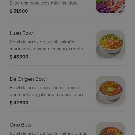
Elige una base, dos mix-ins, dos
toppings, y una salsa. Las proteínas se
$ 31.500
eligen y cobran por aparte.
Luau Bowl
Bowl de arroz de sushi, salmón
marinado, aguacate, mango, veggie
tempura, cilantro y sriracha mayo.
$ 43.900
De Origen Bowl
Bowl de arroz con cilantro, cerdo
desmechado, plátano maduro, pico
de gallo, cilantro y guacamole.
$ 32.900
Ono Bowl
Bowl de arroz de sushi, salmón y atún