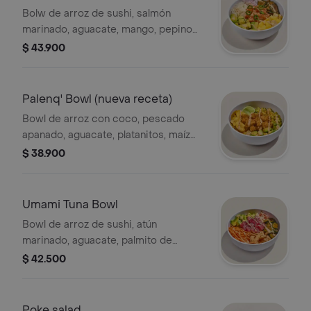
Bolw de arroz de sushi, salmón
marinado, aguacate, mango, pepino
asiático, crispy noodles, cebollín,
$ 43.900
jalapeños, cebolla morada, quinoa
crocante y salsa acevichada
Palenq' Bowl (nueva receta)
Bowl de arroz con coco, pescado
apanado, aguacate, platanitos, maíz
tierno, cebollín, suero costeño,
$ 38.900
páprika y una rodaja de limón.
Umami Tuna Bowl
Bowl de arroz de sushi, atún
marinado, aguacate, palmito de
cangrejo, zanahoria, pepino asiático,
$ 42.500
crispy wontons, ajonjolí y umami
mayo.
Poke salad