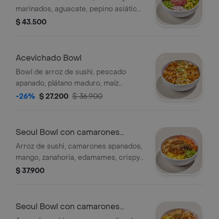
marinados, aguacate, pepino asiático,
zanahoria, edamames, cebolla
$ 43.500
morada, ajonjolí y salsa ponzu.
Acevichado Bowl
Bowl de arroz de sushi, pescado
apanado, plátano maduro, maíz
tostado, ensalada de mango,
-26%
$ 27.200
$ 36.900
aguacate, ají dulce, cebolla morada y
cilantro, salsa acevichada.
Seoul Bowl con camarones
apanados
Arroz de sushi, camarones apanados,
mango, zanahoria, edamames, crispy
wontons, furikake, salsa Korean BBQ.
$ 37.900
Seoul Bowl con camarones