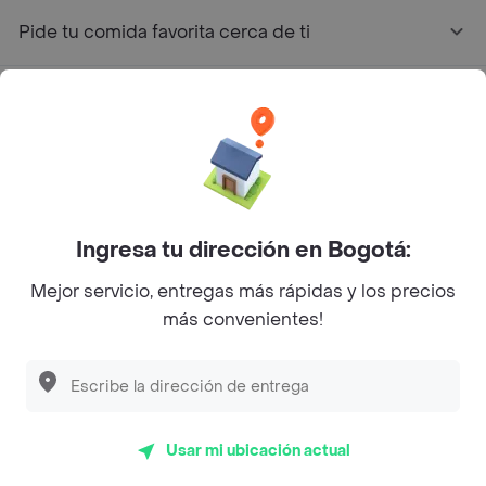
Pide tu comida favorita cerca de ti
Categorías
Únete a Rappi
Sobre Rappi
Ingresa tu dirección en Bogotá:
Mejor servicio, entregas más rápidas y los precios
Facebook
Twitter
Instagram
más convenientes!
©
2026
Rappi Inc. All rights reserved.
Usar mi ubicación actual
Rappi S.A.S. --- NIT 900.843.898-9 --- Calle 63 # 16A-02
Bogotá D.C. --- notificacionesrappi@rappi.com