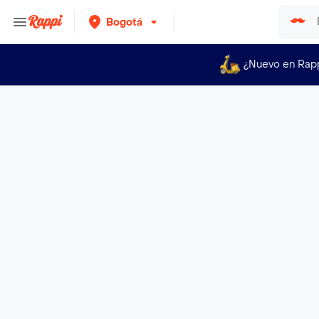
Bogotá
¿Nuevo en Rap