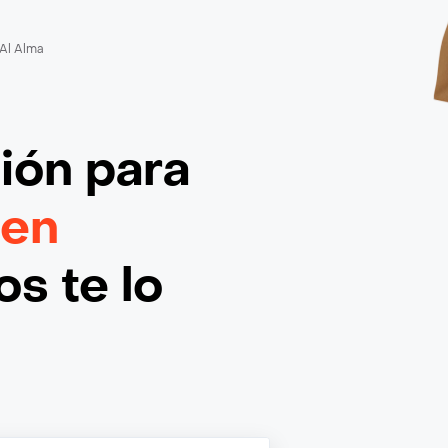
Al Alma
ción
para
 en
s te lo