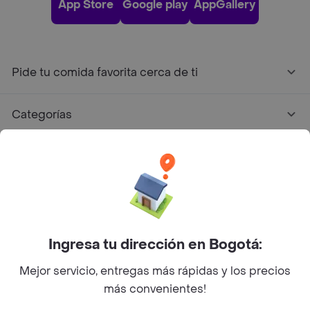
App Store
Google play
AppGallery
Pide tu comida favorita cerca de ti
Categorías
Únete a Rappi
Sobre Rappi
Facebook
Twitter
Instagram
Ingresa tu dirección en Bogotá:
Mejor servicio, entregas más rápidas y los precios
©
2026
Rappi Inc. All rights reserved.
más convenientes!