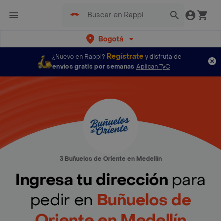
Bogotá
Regístrate
¿Nuevo en Rappi?
y disfruta de
envíos gratis por semanas
Aplican TyC
3 Buñuelos de Oriente en Medellín
Ingresa tu dirección
para
pedir en
Buñuelos de
Oriente en Medellín