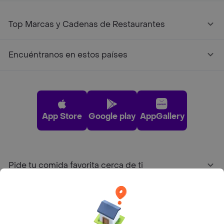
Top Marcas y Cadenas de Restaurantes
Encuéntranos en estos países
App Store
Google play
AppGallery
Pide tu comida favorita cerca de ti
Categorías