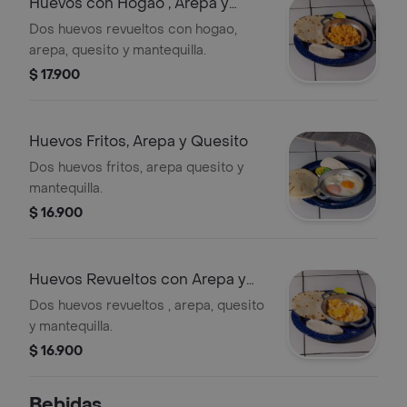
Huevos con Hogao , Arepa y
Quesito
Dos huevos revueltos con hogao,
arepa, quesito y mantequilla.
$ 17.900
Huevos Fritos, Arepa y Quesito
Dos huevos fritos, arepa quesito y
mantequilla.
$ 16.900
Huevos Revueltos con Arepa y
Quesito
Dos huevos revueltos , arepa, quesito
y mantequilla.
$ 16.900
Bebidas