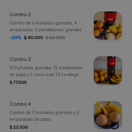
Combo 2
Combo de 6 buñuelos grandes, 4
empanadas, 2 pandebonos grandes y
1 coca-cola 1.5 l a elegir
-20%
$ 40.000
$ 50.000
Combo 3
15 buñuelos grandes, 15 empanadas
de papa y 1 coca-cola 1.5 l a elegir.
$ 77.500
Combo 4
Combo de 5 buñuelos grandes y 5
empanadas de papa.
$ 22.500