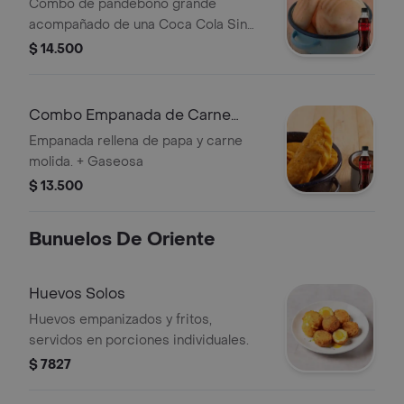
Coca Cola Sin Azúcar 400 ml
Combo de pandebono grande
acompañado de una Coca Cola Sin
Azúcar de 400 ml.
$ 14.500
Combo Empanada de Carne
Grande +Cocacola S/az 400ml
Empanada rellena de papa y carne
molida. + Gaseosa
$ 13.500
Bunuelos De Oriente
Huevos Solos
Huevos empanizados y fritos,
servidos en porciones individuales.
$ 7827