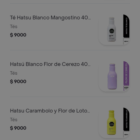
Té Hatsu Blanco Mangostino 400
ml
Tés
$ 9000
Hatsú Blanco Flor de Cerezo 400
ml
Tés
$ 9000
Hatsu Carambolo y Flor de Loto
400 ml
Tés
$ 9000