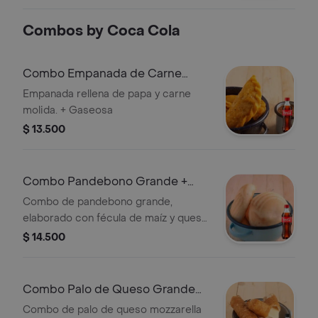
Combos by Coca Cola
Combo Empanada de Carne
Grande +Cocacola Orig 400ml
Empanada rellena de papa y carne
molida. + Gaseosa
$ 13.500
Combo Pandebono Grande +
Coca Cola Original 400 ml
Combo de pandebono grande,
elaborado con fécula de maíz y queso,
acompañado de una Coca Cola
$ 14.500
Original de 400 ml.
Combo Palo de Queso Grande
+Cocacola S/az 400ml
Combo de palo de queso mozzarella