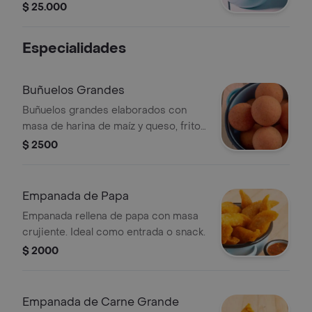
panecillos tradicionales colombianos.
$ 25.000
Especialidades
Buñuelos Grandes
Buñuelos grandes elaborados con
masa de harina de maíz y queso, fritos
hasta obtener una textura crujiente.
$ 2500
Empanada de Papa
Empanada rellena de papa con masa
crujiente. Ideal como entrada o snack.
$ 2000
Empanada de Carne Grande