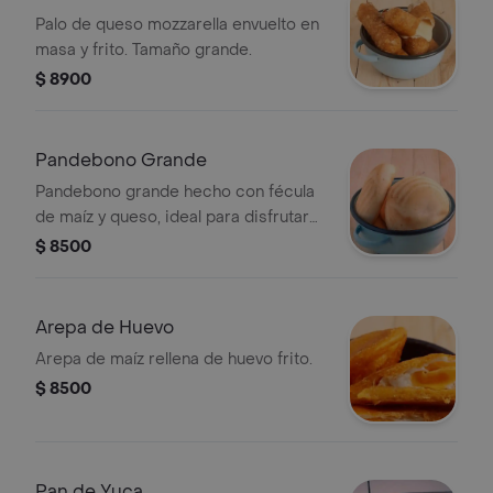
Palo de queso mozzarella envuelto en
masa y frito. Tamaño grande.
$ 8900
Pandebono Grande
Pandebono grande hecho con fécula
de maíz y queso, ideal para disfrutar
en cualquier momento.
$ 8500
Arepa de Huevo
Arepa de maíz rellena de huevo frito.
$ 8500
Pan de Yuca