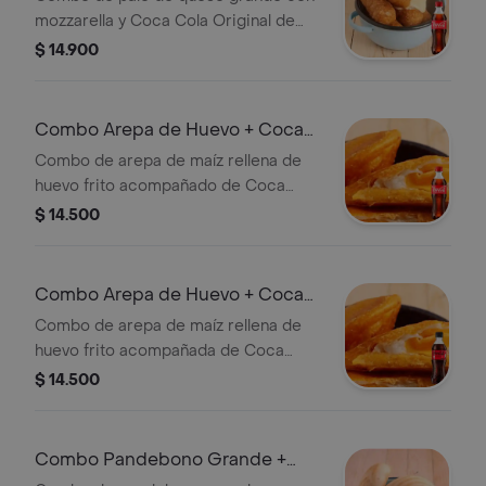
mozzarella y Coca Cola Original de
400 ml.
$ 14.900
Combo Arepa de Huevo + Coca
Cola Original 400 ml
Combo de arepa de maíz rellena de
huevo frito acompañado de Coca
Cola Original 400 ml.
$ 14.500
Combo Arepa de Huevo + Coca
Cola Sin Azúcar 400 ml
Combo de arepa de maíz rellena de
huevo frito acompañada de Coca
Cola Sin Azúcar de 400 ml.
$ 14.500
Combo Pandebono Grande +