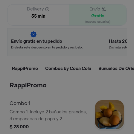
Delivery
Envío
Gratis
35 min
(nuevos usuarios)
Envío gratis en tu pedido
Hasta 20% 
Disfruta este descuento en tu pedido y recíbelo
Disfruta este de
en minutos.
en minutos.
RappiPromo
Combos by Coca Cola
Bunuelos De Ori
RappiPromo
Combo 1
Combo 1: Incluye 2 buñuelos grandes,
3 empanadas de papa y 2
pandebonos grandes.
$ 28.000