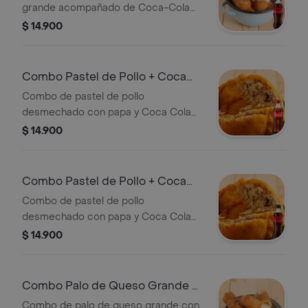
grande acompañado de Coca-Cola
sin azúcar de 400 ml.
$ 14.900
Combo Pastel de Pollo + Coca
Cola Original 400 ml
Combo de pastel de pollo
desmechado con papa y Coca Cola
Original de 400 ml.
$ 14.900
Combo Pastel de Pollo + Coca
Cola Sin Azúcar 400 ml
Combo de pastel de pollo
desmechado con papa y Coca Cola
Sin Azúcar de 400 ml.
$ 14.900
Combo Palo de Queso Grande +
Coca Cola Original 400 ml
Combo de palo de queso grande con