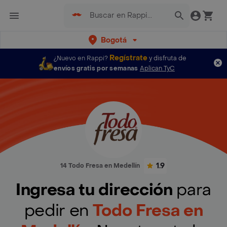
Bogotá
Regístrate
¿Nuevo en Rappi?
y disfruta de
envíos gratis por semanas
Aplican TyC
1.9
14 Todo Fresa en Medellín
Ingresa tu dirección
para
pedir en
Todo Fresa en