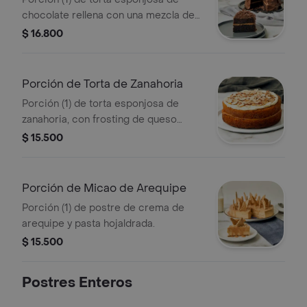
chocolate rellena con una mezcla de
arequipes, cubierta con chocolate
$ 16.800
semi amargo y decorada.
Porción de Torta de Zanahoria
Porción (1) de torta esponjosa de
zanahoria, con frosting de queso
crema y almendras crocantes, rellena
$ 15.500
de arequipe.
Porción de Micao de Arequipe
Porción (1) de postre de crema de
arequipe y pasta hojaldrada.
$ 15.500
Postres Enteros