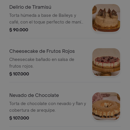
Delirio de Tiramisú
Torta húmeda a base de Baileys y
café, con el toque perfecto de maní
crocante y caramelo.
$ 90.000
Cheesecake de Frutos Rojos
Cheesecake bañado en salsa de
frutos rojos.
$ 107.000
Nevado de Chocolate
Torta de chocolate con nevado y flan y
cobertura de arequipe.
$ 107.000