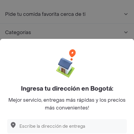
Pide tu comida favorita cerca de ti
Categorías
Únete a Rappi
Sobre Rappi
Facebook
Twitter
Instagram
Ingresa tu dirección en Bogotá:
Mejor servicio, entregas más rápidas y los precios
©
2026
Rappi Inc. All rights reserved.
más convenientes!
Rappi S.A.S. --- NIT 900.843.898-9 --- Calle 63 # 16A-02