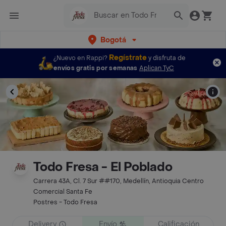
Bogotá
Regístrate
¿Nuevo en Rappi?
y disfruta de
envíos gratis por semanas
Aplican TyC
Todo Fresa - El Poblado
Carrera 43A, Cl. 7 Sur ##170, Medellín, Antioquia Centro
Comercial Santa Fe
Postres - Todo Fresa
Delivery
Envío
Calificación