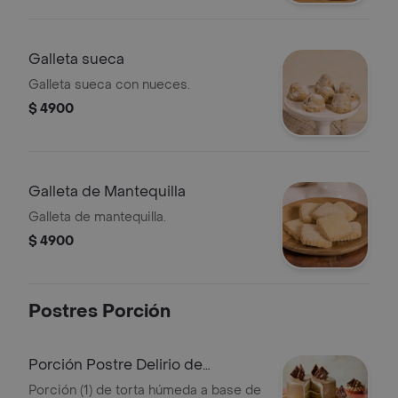
Galleta sueca
Galleta sueca con nueces.
$ 4900
Galleta de Mantequilla
Galleta de mantequilla.
$ 4900
Postres Porción
Porción Postre Delirio de
Tiramisú
Porción (1) de torta húmeda a base de