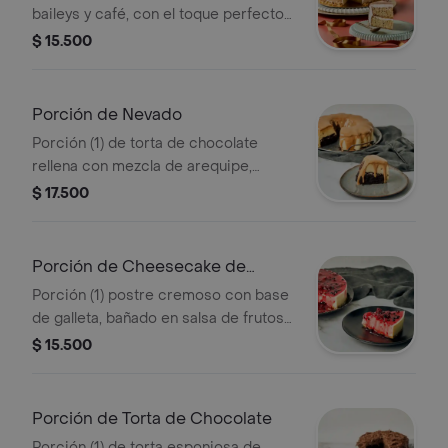
baileys y café, con el toque perfecto
de maní crocante y caramelo.
$ 15.500
Porción de Nevado
Porción (1) de torta de chocolate
rellena con mezcla de arequipe,
cubierta con chocolate semiamargo.
$ 17.500
Porción de Cheesecake de
Frutos Rojos
Porción (1) postre cremoso con base
de galleta, bañado en salsa de frutos
rojos.
$ 15.500
Porción de Torta de Chocolate
Porción (1) de torta esponjosa de