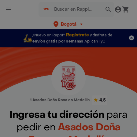
Bogotá
Regístrate
¿Nuevo en Rappi?
y disfruta de
envíos gratis por semanas
Aplican TyC
4.5
1 Asados Doña Rosa en Medellín
Ingresa tu dirección
para
pedir en
Asados Doña