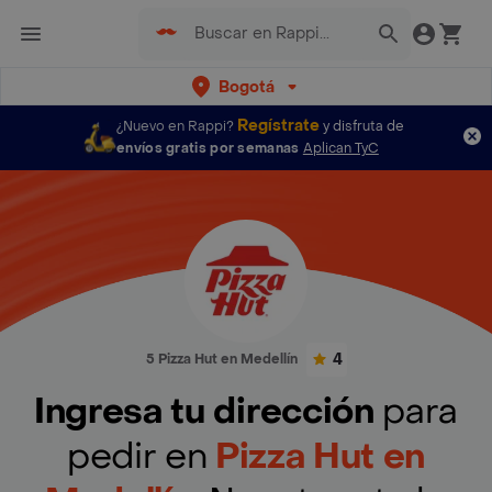
Bogotá
Regístrate
¿Nuevo en Rappi?
y disfruta de
envíos gratis por semanas
Aplican TyC
4
5 Pizza Hut en Medellín
Ingresa tu dirección
para
pedir en
Pizza Hut en