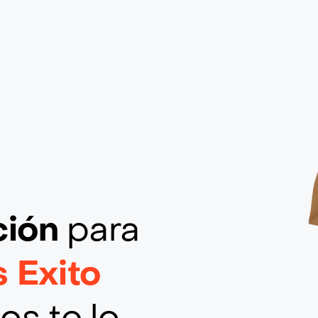
ción
para
 Exito
os te lo