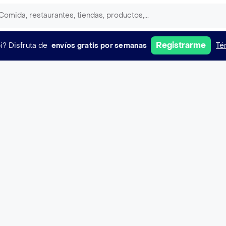
Registrarme
i?
Disfruta de
envíos gratis por semanas
Té