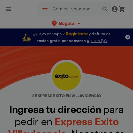
Bogotá
Regístrate
¿Nuevo en Rappi?
y disfruta de
envíos gratis por semanas
Aplican TyC
2 EXPRESS EXITO EN VILLAVICENCIO
Ingresa tu dirección
para
pedir en
Express Exito