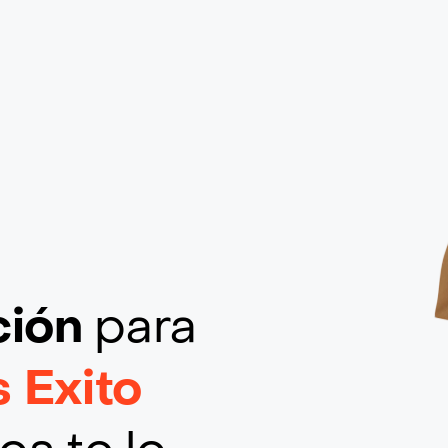
ción
para
 Exito