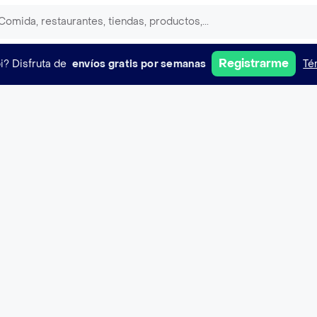
Registrarme
i?
Disfruta de
envíos gratis por semanas
Té