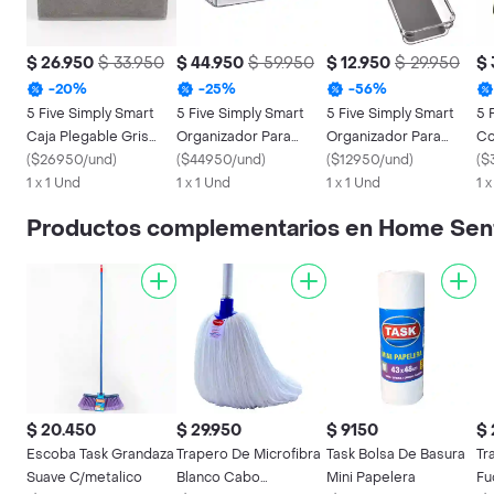
$ 26.950
$ 33.950
$ 44.950
$ 59.950
$ 12.950
$ 29.950
$ 
-
20
%
-
25
%
-
56
%
5 Five Simply Smart
5 Five Simply Smart
5 Five Simply Smart
5 
Caja Plegable Gris
Organizador Para
Organizador Para
Co
Lino 138886c
(
$26950/und
)
Nevera Plástico
(
$44950/und
)
Nevera Plástico
(
$12950/und
)
Pa
(
$
1 x 1 Und
167788
1 x 1 Und
1 x 1 Und
1 
Productos complementarios en Home Sen
$ 20.450
$ 29.950
$ 9150
$ 
Escoba Task Grandaza
Trapero De Microfibra
Task Bolsa De Basura
Tr
Suave C/metalico
Blanco Cabo
Mini Papelera
Fu