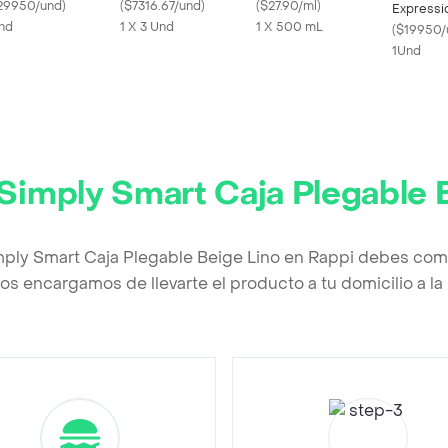
29950/und
)
(
$7316.67/und
)
1
(
$27.90/ml
)
Expressi
nd
1 X 3 Und
1 X 500 mL
Negro A
(
$19950/
Inoxidabl
1Und
 Simply Smart Caja Plegable 
imply Smart Caja Plegable Beige Lino en Rappi debes comp
os encargamos de llevarte el producto a tu domicilio a l