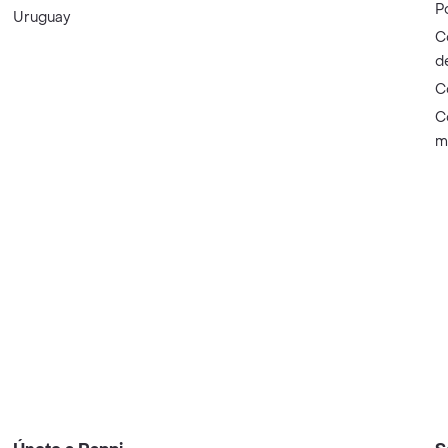
P
Uruguay
C
d
C
C
m