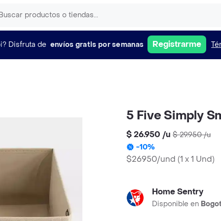
Registrarme
i?
Disfruta de
envíos gratis por semanas
Té
5 Five Simply S
$ 26.950
/
u
$ 29.950
/
u
-
10
%
$26950/und
(
1 x 1 Und
)
Home Sentry
Disponible en
Bogo