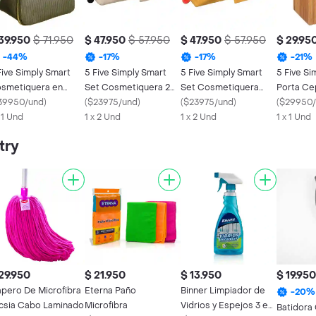
39.950
$ 71.950
$ 47.950
$ 57.950
$ 47.950
$ 57.950
$ 29.95
-
44
%
-
17
%
-
17
%
-
21
%
Five Simply Smart
5 Five Simply Smart
5 Five Simply Smart
5 Five Si
smetiquera en
Set Cosmetiquera 2
Set Cosmetiquera
Porta Cep
na Negro 174516b
39950/und
)
Beige 174668a
(
$23975/und
)
Caqui 174668c
(
$23975/und
)
Bambú 17
(
$29950/
x 1 Und
1 x 2 Und
1 x 2 Und
1 x 1 Und
try
29.950
$ 21.950
$ 13.950
$ 19.950
apero De Microfibra
Eterna Paño
Binner Limpiador de
-
20
%
csia Cabo Laminado
Microfibra
Vidrios y Espejos 3 en
Batidora