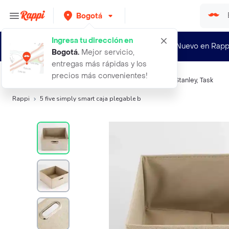
Bogotá
Ingresa tu dirección en
¿Nuevo en Rapp
Bogotá
.
Mejor servicio,
entregas más rápidas y los
precios más convenientes!
Búsquedas relacionadas:
Cajas y Cestas
,
Five
,
5Five
,
Stanley
,
Task
Rappi
5 five simply smart caja plegable b