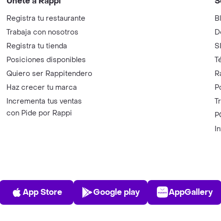
Únete a Rappi
S
Registra tu restaurante
B
Trabaja con nosotros
D
Registra tu tienda
S
Posiciones disponibles
T
Quiero ser Rappitendero
R
Haz crecer tu marca
P
Incrementa tus ventas
T
con Pide por Rappi
P
I
App Store
Play Store
AppGalle
App Store
Google play
AppGallery