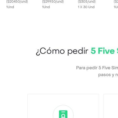
(
$20450/und
)
Laminado
(
$29950/und
)
(
$305/und
)
(
$
1Und
1Und
1 X 30 Und
1U
¿Cómo pedir
5 Five
Para pedir 5 Five S
pasos y n