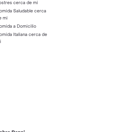
ostres cerca de mi
omida Saludable cerca
e mi
omida a Domicilio
omida Italiana cerca de
i