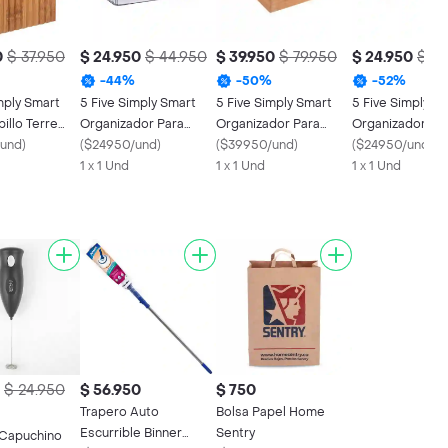
0
$ 37.950
$ 24.950
$ 44.950
$ 39.950
$ 79.950
$ 24.950
$ 52
-
44
%
-
50
%
-
52
%
mply Smart
5 Five Simply Smart
5 Five Simply Smart
5 Five Simply S
illo Terre
Organizador Para
Organizador Para
Organizador Hu
4534
und
)
Nevera 03 Kg
(
$24950/und
)
Cubiertos en Bamboo
(
$39950/und
)
Plástico 146479
(
$24950/und
)
1 x 1 Und
115242
1 x 1 Und
1 x 1 Und
$ 24.950
$ 56.950
$ 750
Trapero Auto
Bolsa Papel Home
Escurrible Binner
Sentry
 Capuchino