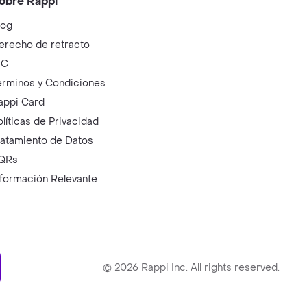
obre Rappi
log
erecho de retracto
IC
érminos y Condiciones
appi Card
olíticas de Privacidad
ratamiento de Datos
QRs
nformación Relevante
ry
©
2026
Rappi Inc. All rights reserved.