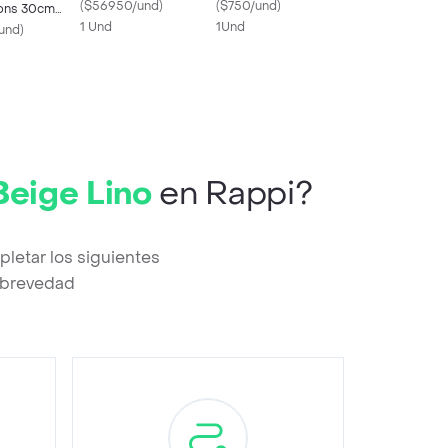
107561
(
$56950/und
)
(
$750/und
)
ons 30cm
1 Und
1Und
cero
und
)
e
Beige Lino
en Rappi?
letar los siguientes
a brevedad