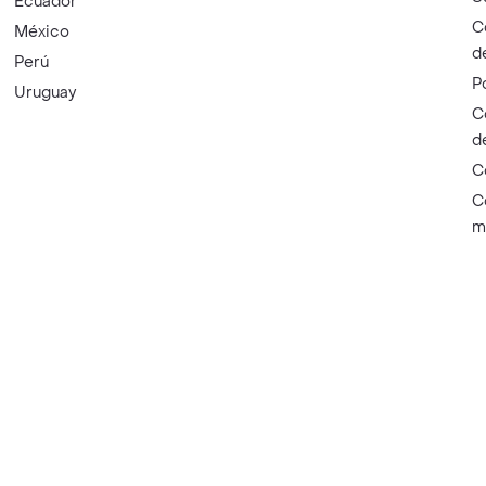
Ecuador
C
México
d
Perú
P
Uruguay
C
d
C
C
m