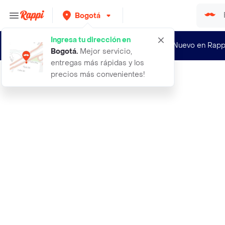
Bogotá
Ingresa tu dirección en
¿Nuevo en Rapp
Bogotá
.
Mejor servicio,
entregas más rápidas y los
precios más convenientes!
Rappi
acana free run poultry x 204 kilos