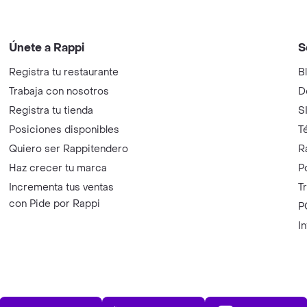
Únete a Rappi
S
Registra tu restaurante
B
Trabaja con nosotros
D
Registra tu tienda
S
Posiciones disponibles
T
Quiero ser Rappitendero
R
Haz crecer tu marca
P
Incrementa tus ventas
T
con Pide por Rappi
P
I
App Store
Play Store
AppGalle