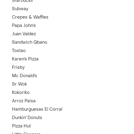
Starbucks
Subway
Crepes & Waffles
Papa John's
Juan Valdez
Sandwich Qbano
Tostao
Karen's Pizza
Frisby
Mc Donald's
Sr Wok
Kokoriko
Arroz Paisa
Hamburguesas El Corral
Dunkin' Donuts
Pizza Hut