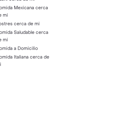
omida Mexicana cerca
e mi
ostres cerca de mi
omida Saludable cerca
e mi
omida a Domicilio
omida Italiana cerca de
i