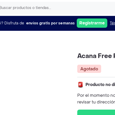
Registrarme
i?
Disfruta de
envíos gratis por semanas
Té
Acana Free R
Agotado
Producto no d
Por el momento no
revisar tu direcció