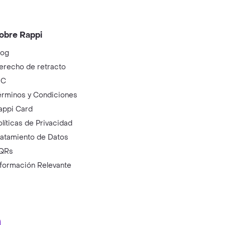
obre Rappi
log
erecho de retracto
IC
érminos y Condiciones
appi Card
olíticas de Privacidad
ratamiento de Datos
QRs
nformación Relevante
ry