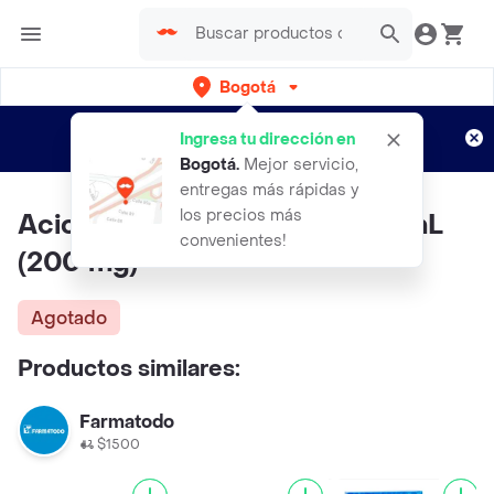
Bogotá
Regístrate
¿Nuevo en Rappi?
y disfruta de
Ingresa tu dirección en
envíos gratis por semanas
Aplican TyC
Bogotá
.
Mejor servicio,
entregas más rápidas y
los precios más
Aciclovir Suspensión Oral 90 mL
convenientes!
(200 mg)
Agotado
Productos similares:
Farmatodo
$1500