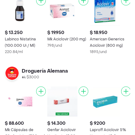
$ 13.250
$ 19.950
$ 18.950
$
Labinco Nistatina
Mk Aciclovir (200 mg)
American Generics
G
(100.000 Ui / Ml)
798/und
Aciclovir (800 mg)
m
220.84/ml
1895/und
2
Droguería Alemana
$3000
$ 88.600
$ 14.300
$ 9200
$
Mk Cápsulas de
Genfar Aciclovir
Laproff Aciclovir 5%
K