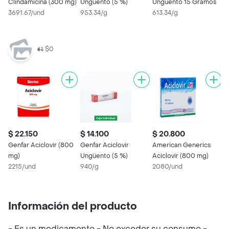
Clindamicina (300 mg)
Ungüento (5 %)
Unguento 15 Gramos
1
3691.67/und
953.34/g
613.34/g
$0
$ 22.150
$ 14.100
$ 20.800
$
Genfar Aciclovir (800
Genfar Aciclovir
American Generics
M
mg)
Ungüento (5 %)
Aciclovir (800 mg)
C
2215/und
940/g
2080/und
2
2
Información del producto
- Es un medicamento - No exceder su consumo -