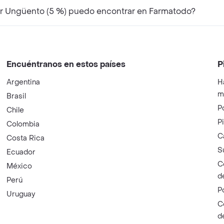
ir Ungüento (5 %) puedo encontrar en Farmatodo?
Encuéntranos en estos países
P
Argentina
H
m
Brasil
P
Chile
P
Colombia
C
Costa Rica
S
Ecuador
C
México
d
Perú
P
Uruguay
C
d