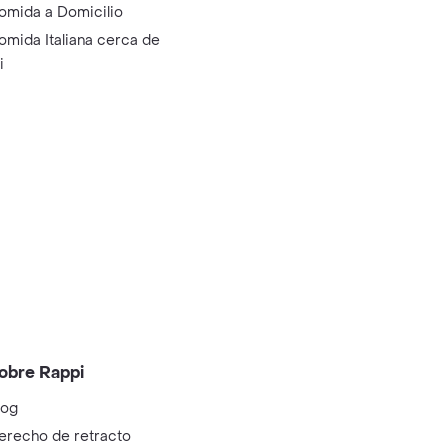
omida a Domicilio
omida Italiana cerca de
i
obre Rappi
log
erecho de retracto