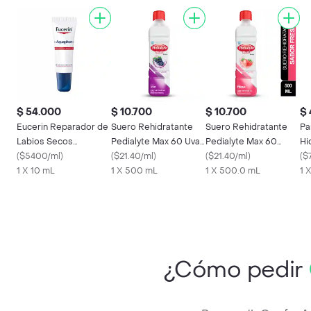
$ 54.000
$ 10.700
$ 10.700
$ 
Eucerin Reparador de
Suero Rehidratante
Suero Rehidratante
Pa
Labios Secos
Pedialyte Max 60 Uva
Pedialyte Max 60
Hi
Aquaphor
(
$5400/ml
)
Frasco 500 mL
(
$21.40/ml
)
Fresa Frasco 500 mL
(
$21.40/ml
)
Pi
(
$
1 X 10 mL
1 X 500 mL
1 X 500.0 mL
1 
¿Cómo pedir