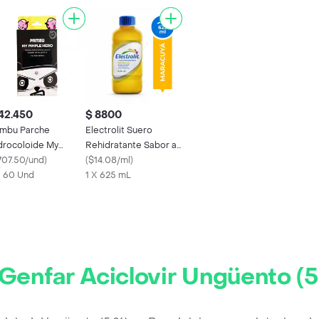
42.450
$ 8800
mbu Parche
Electrolit Suero
drocoloide My
Rehidratante Sabor a
mple Hero
707.50/und
)
Maracuyá
(
$14.08/ml
)
X 60 Und
1 X 625 mL
Genfar Aciclovir Ungüento (