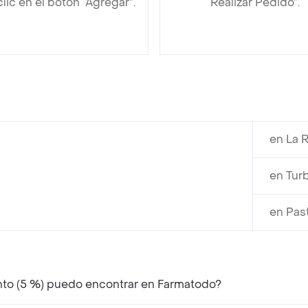
clic en el botón “Agregar”.
“Realizar Pedido”.
en La 
en Tur
en Pas
nto (5 %) puedo encontrar en Farmatodo?