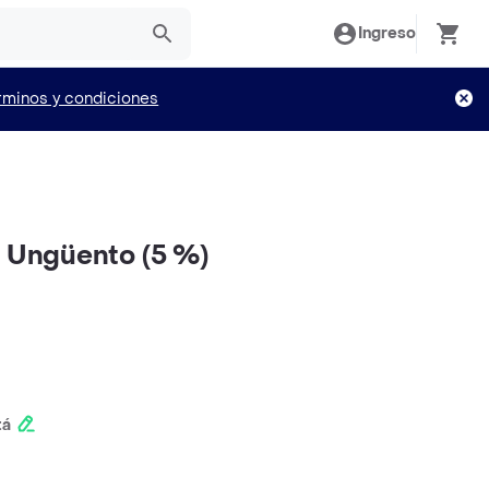
Ingreso
rminos y condiciones
r Ungüento (5 %)
tá