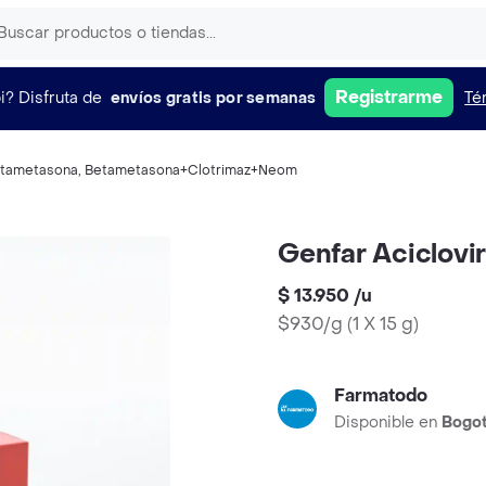
Registrarme
i?
Disfruta de
envíos gratis por semanas
Té
tametasona
,
Betametasona+Clotrimaz+Neom
Genfar Aciclovi
$ 13.950
/
u
$930/g
(
1 X 15 g
)
Farmatodo
Disponible en
Bogo