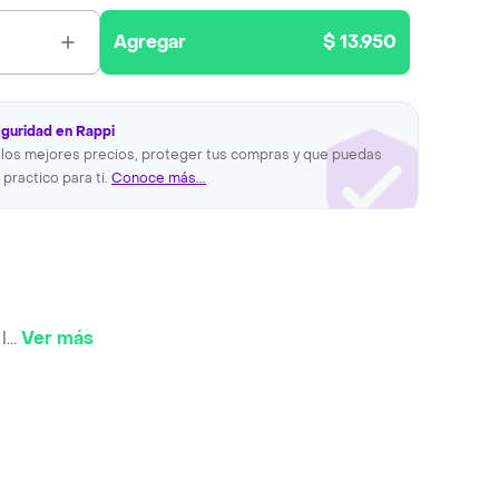
Agregar
$ 13.950
eguridad en Rappi
los mejores precios, proteger tus compras y que puedas
 practico para ti.
Conoce más...
l
...
Ver más