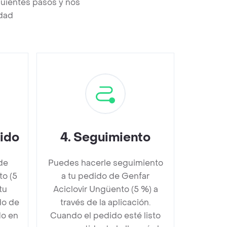
guientes pasos y nos
edad
dido
4
.
Seguimiento
de
Puedes hacerle seguimiento
to (5
a tu pedido de Genfar
tu
Aciclovir Ungüento (5 %) a
do de
través de la aplicación.
do en
Cuando el pedido esté listo