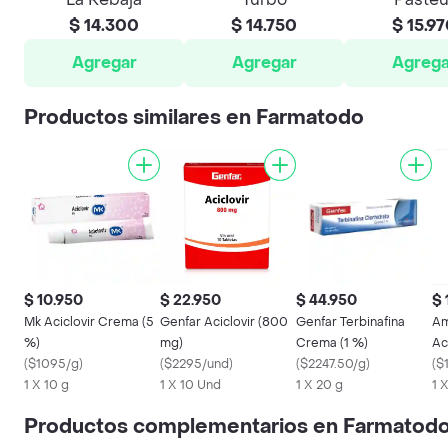
$ 14.300
$ 14.750
$ 15.9
Agregar
Agregar
Agrega
Productos similares en Farmatodo
$ 10.950
$ 22.950
$ 44.950
$ 
Mk Aciclovir Crema (5
Genfar Aciclovir (800
Genfar Terbinafina
Am
%)
mg)
Crema (1 %)
Ac
(
$1095/g
)
(
$2295/und
)
(
$2247.50/g
)
(
$
1 X 10 g
1 X 10 Und
1 X 20 g
1 
Productos complementarios en Farmatod