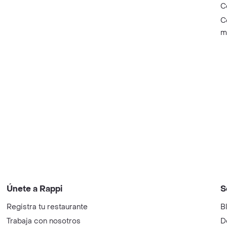
C
C
m
Únete a Rappi
S
Registra tu restaurante
B
Trabaja con nosotros
D