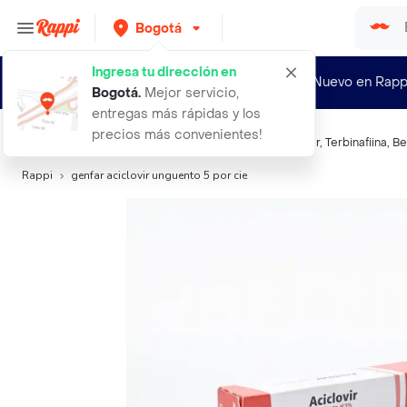
Bogotá
Ingresa tu dirección en
¿Nuevo en Rapp
Bogotá
.
Mejor servicio,
entregas más rápidas y los
precios más convenientes!
Búsquedas relacionadas:
Antimicótico tópico
,
Aciclovir
,
Terbinafiina
,
Be
Rappi
genfar aciclovir unguento 5 por cie