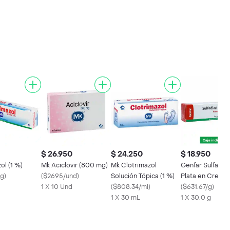
$ 26.950
$ 24.250
$ 18.950
ol (1 %)
Mk Aciclovir (800 mg)
Mk Clotrimazol
Genfar Sulfadia
/g
)
(
$2695/und
)
Solución Tópica (1 %)
Plata en Crema 
1 X 10 Und
(
$808.34/ml
)
(
$631.67/g
)
1 X 30 mL
1 X 30.0 g