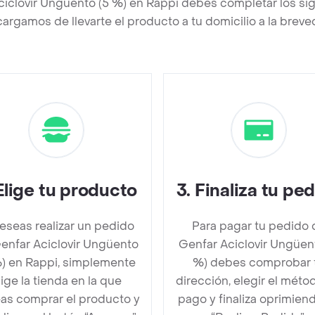
ciclovir Ungüento (5 %) en Rappi debes completar los si
argamos de llevarte el producto a tu domicilio a la brev
Elige tu producto
3
.
Finaliza tu pe
deseas realizar un pedido
Para pagar tu pedido 
enfar Aciclovir Ungüento
Genfar Aciclovir Ungüen
%) en Rappi, simplemente
%) debes comprobar 
lige la tienda en la que
dirección, elegir el méto
as comprar el producto y
pago y finaliza oprimien