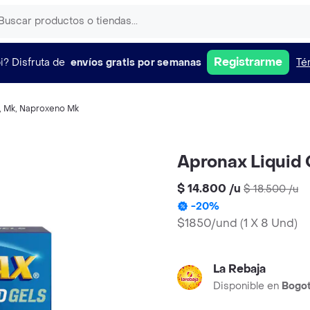
Registrarme
i?
Disfruta de
envíos gratis por semanas
Té
,
Mk
,
Naproxeno Mk
Apronax Liquid 
$ 14.800
/
u
$ 18.500
/
u
-
20
%
$1850/und
(
1 X 8 Und
)
La Rebaja
Disponible en
Bogo