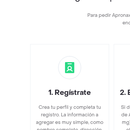
Para pedir Apronax
enc
1
.
Regístrate
2
.
Crea tu perfil y completa tu
Si 
registro. La información a
de 
agregar es muy simple, como
mg)
nombre completo, dirección,
e