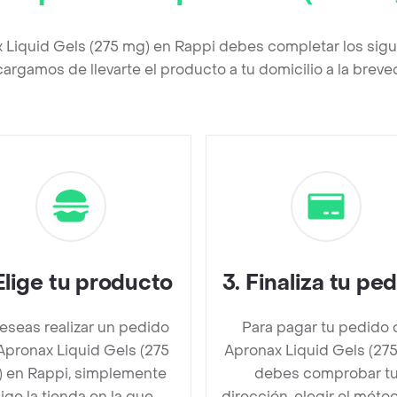
 Liquid Gels (275 mg) en Rappi debes completar los sig
argamos de llevarte el producto a tu domicilio a la brev
Elige tu producto
3
.
Finaliza tu pe
deseas realizar un pedido
Para pagar tu pedido 
Apronax Liquid Gels (275
Apronax Liquid Gels (27
 en Rappi, simplemente
debes comprobar t
lige la tienda en la que
dirección, elegir el méto