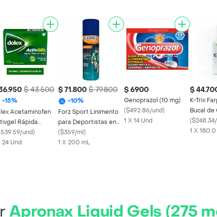
36.950
$ 43.500
$ 71.800
$ 79.800
$ 6900
$ 44.70
Genoprazol (10 mg)
K-Trix Fa
-
15
%
-
10
%
(
$492.86/und
)
Bucal de
lex Acetaminofen
Forz Sport Linimento
1 X 14 Und
(
$248.34
tivgel Rápida
para Deportistas en
1 X 180.
ción Doble
1539.59/und
)
Aerosol
(
$359/ml
)
cnología x 24
X 24 Und
1 X 200 mL
ir
Apronax Liquid Gels (275 m