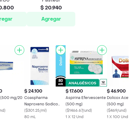
0.800
$ 20.940
regar
Agregar
0
$ 24.100
$ 17.600
$ 46.900
 (500 mg/20
Coaspharma
Aspirina Efervescente
Dolicox Acetam
Naproxeno Sodico
(500 mg)
(500 mg)
nd
)
(125 mg)
(
$301.25/ml
)
(
$1466.67/und
)
(
$469/und
)
80 mL
1 X 12 Und
1 X 100 Und