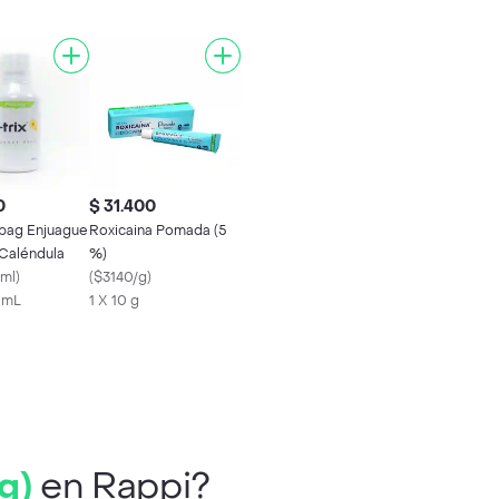
0
$ 31.400
rpag Enjuague
Roxicaina Pomada (5
 Caléndula
%)
/ml
)
(
$3140/g
)
0 mL
1 X 10 g
g)
en Rappi?