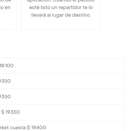
do en
esté listo un repartidor te lo
llevará al lugar de destino.
18.100
9.350
9.350
 $ 19.350
rket cuesta $ 19.400