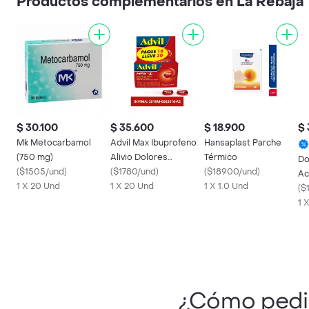
Productos complementarios en La Rebaja
$ 30.100
$ 35.600
$ 18.900
$ 
Mk Metocarbamol
Advil Max Ibuprofeno
Hansaplast Parche
(750 mg)
Alivio Dolores
Térmico
Do
(
$1505/und
)
Asociados a
(
$1780/und
)
(
$18900/und
)
Ac
1 X 20 Und
Inflamacion X20
1 X 20 Und
1 X 1.0 Und
Ac
(
$
Te
1 
¿Cómo ped