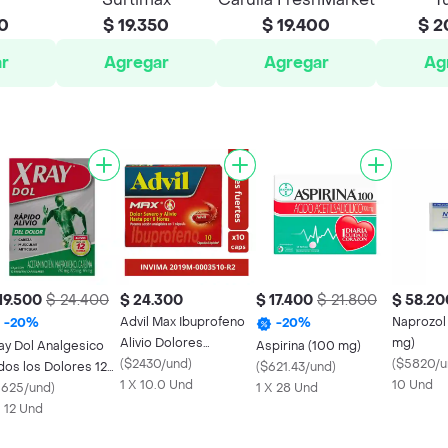
50
$ 19.350
$ 19.400
$ 2
r
Agregar
Agregar
Ag
19.500
$ 24.400
$ 24.300
$ 17.400
$ 21.800
$ 58.20
Advil Max Ibuprofeno
Naprozol
-
20
%
-
20
%
Alivio Dolores
mg)
ay Dol Analgesico
Aspirina (100 mg)
Asociados a
(
$2430/und
)
(
$5820/u
dos los Dolores 12
(
$621.43/und
)
Inflamacion X 10
1 X 10.0 Und
10 Und
bletas
1625/und
)
1 X 28 Und
X 12 Und