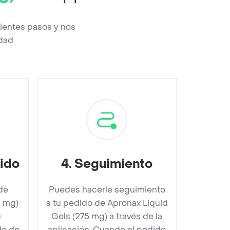
uientes pasos y nos
edad
dido
4
.
Seguimiento
de
Puedes hacerle seguimiento
5 mg)
a tu pedido de Apronax Liquid
u
Gels (275 mg) a través de la
do de
aplicación. Cuando el pedido