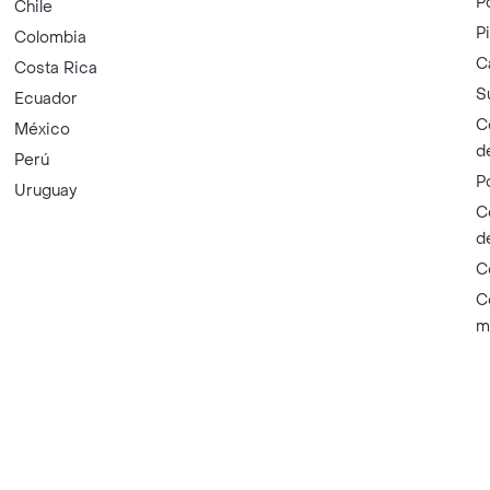
P
Chile
P
Colombia
C
Costa Rica
S
Ecuador
C
México
d
Perú
P
Uruguay
C
d
C
C
m