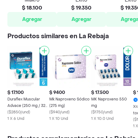
$ 18.100
$ 19.350
$ 19.3
Agregar
Agregar
Agrega
Productos similares en La Rebaja
$ 17.100
$ 9400
$ 17.500
$ 
Duraflex Muscular
Mk Naproxeno Sódico
MK Naproxeno 550
Advace (250 mg / 325
(275 mg)
mg
Xr
mg / 65 mg)
(
$2850/und
)
(
$940/und
)
(
$1750/und
)
to
1 X 6 Und
1 X 10 Und
1 X 10.0 Und
Ta
(
$
1 