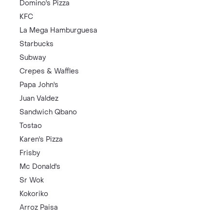
Domino's Pizza
KFC
La Mega Hamburguesa
Starbucks
Subway
Crepes & Waffles
Papa John's
Juan Valdez
Sandwich Qbano
Tostao
Karen's Pizza
Frisby
Mc Donald's
Sr Wok
Kokoriko
Arroz Paisa