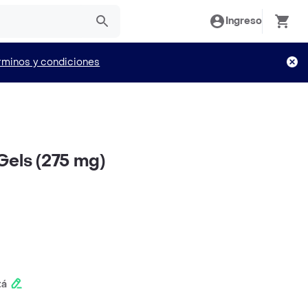
Ingreso
rminos y condiciones
Gels (275 mg)
tá