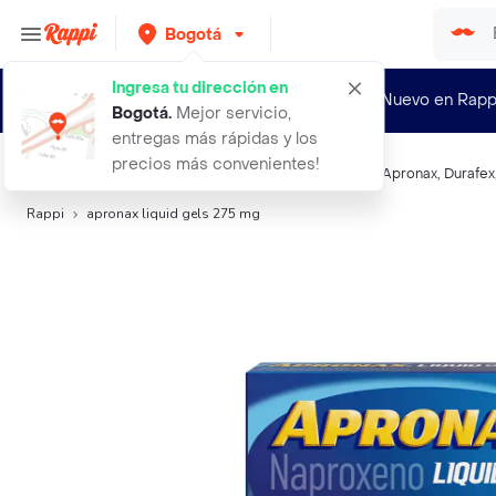
Bogotá
Ingresa tu dirección en
¿Nuevo en Rapp
Bogotá
.
Mejor servicio,
entregas más rápidas y los
precios más convenientes!
Búsquedas relacionadas:
Muscular y Antiinflamatorio
,
Apronax
,
Durafex
Rappi
apronax liquid gels 275 mg