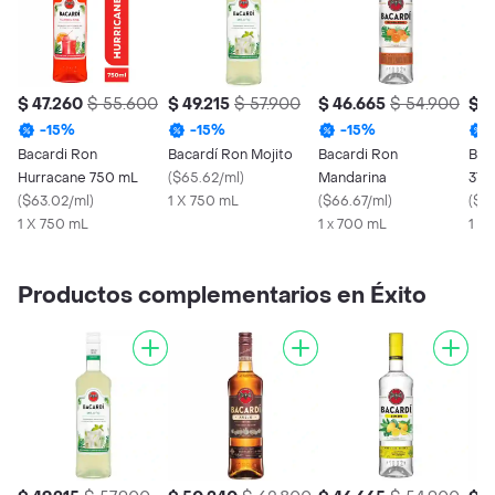
$ 47.260
$ 55.600
$ 49.215
$ 57.900
$ 46.665
$ 54.900
$ 3
-
15
%
-
15
%
-
15
%
Bacardi Ron
Bacardí Ron Mojito
Bacardi Ron
Bac
Hurracane 750 mL
(
$65.62/ml
)
Mandarina
375
(
$63.02/ml
)
1 X 750 mL
(
$66.67/ml
)
(
$99
1 X 750 mL
1 x 700 mL
1 X
Productos complementarios en Éxito