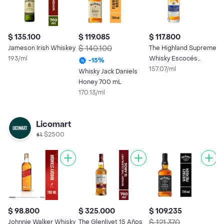
$ 135.100
$ 119.085
$ 117.800
$
Jameson Irish Whiskey
$ 140.100
The Highland Supreme
B
193/ml
Whisky Escocés
W
-
15
%
Mezclado
157.07/ml
S
2
Whisky Jack Daniels
Honey 700 mL
170.13/ml
Licomart
$2500
$ 98.800
$ 325.000
$ 109.235
$
Johnnie Walker Whisky
The Glenlivet 15 Años
$ 121.370
$