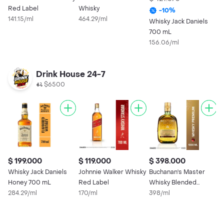
Red Label
Whisky
-
10
%
141.15/ml
464.29/ml
Whisky Jack Daniels
W
700 mL
A
156.06/ml
1
Drink House 24-7
$6500
$ 199.000
$ 119.000
$ 398.000
$
Whisky Jack Daniels
Johnnie Walker Whisky
Buchanan's Master
B
Honey 700 mL
Red Label
Whisky Blended
w
284.29/ml
170/ml
Scotch
398/ml
a
3