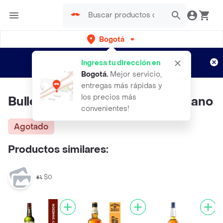
Bogotá
Regístrate
¿Nuevo en Rappi?
y disfruta de
Ingresa tu dirección en
envíos gratis por semanas
Aplican TyC
Bogotá
.
Mejor servicio,
entregas más rápidas y
los precios más
Bulleit Bourbon Whisky Americano
convenientes!
Agotado
Productos similares:
$0