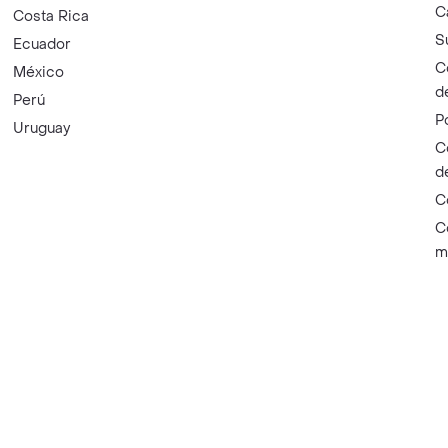
C
Costa Rica
S
Ecuador
C
México
d
Perú
P
Uruguay
C
d
C
C
m