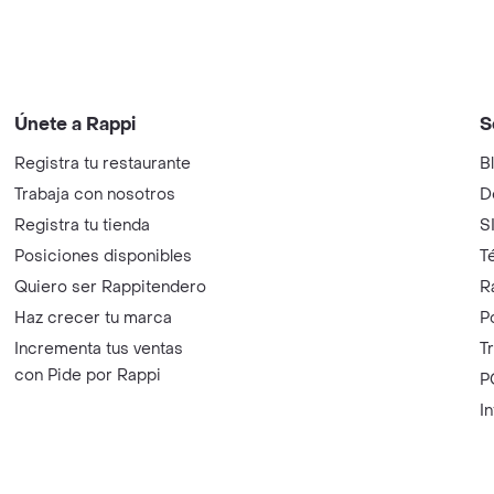
Únete a Rappi
S
Registra tu restaurante
B
Trabaja con nosotros
D
Registra tu tienda
S
Posiciones disponibles
T
Quiero ser Rappitendero
R
Haz crecer tu marca
P
Incrementa tus ventas
T
con Pide por Rappi
P
I