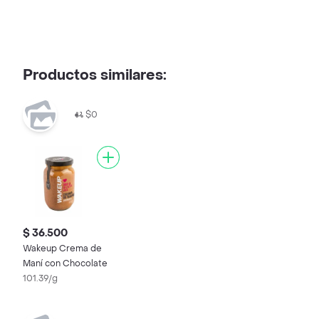
Productos similares:
$0
$ 36.500
Wakeup Crema de
Maní con Chocolate
101.39/g