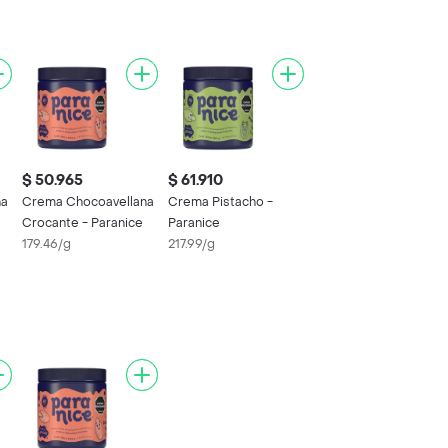
$ 50.965
$ 61.910
na
Crema Chocoavellana
Crema Pistacho -
Crocante - Paranice
Paranice
179.46/g
217.99/g