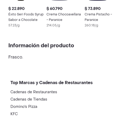
$ 22.890
$ 60.790
$ 73.890
Éxito Seri Foods Syrup
Crema Chocoavellana
Crema Pistacho -
Sabor a Chocolate
- Paranice
Paranice
57.23/g
214.05/g
260.18/g
Información del producto
Frasco.
Top Marcas y Cadenas de Restaurantes
Cadenas de Restaurantes
Cadenas de Tiendas
Domino's Pizza
KFC