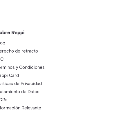
obre Rappi
log
erecho de retracto
IC
érminos y Condiciones
appi Card
olíticas de Privacidad
ratamiento de Datos
QRs
nformación Relevante