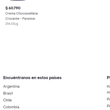
$ 60.790
Crema Chocoavellana
Crocante - Paranice
214.05/g
Encuéntranos en estos países
P
Argentina
H
m
Brasil
P
Chile
P
Colombia