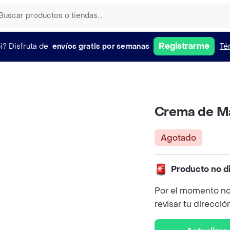
Registrarme
i?
Disfruta de
envíos gratis por semanas
Té
Crema de Ma
Agotado
Producto no d
Por el momento no
revisar tu direcció