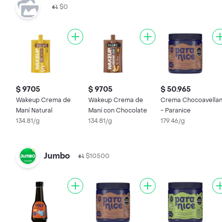
$0
$ 9705
$ 9705
$ 50.965
Wakeup Crema de
Wakeup Crema de
Crema Chocoavella
Maní Natural
Maní con Chocolate
- Paranice
134.81/g
134.81/g
179.46/g
Jumbo
$10500