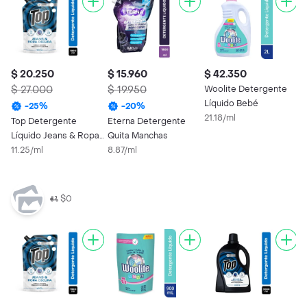
$ 20.250
$ 15.960
$ 42.350
$
$ 27.000
$ 19.950
Woolite Detergente
W
Líquido Bebé
L
-
25
%
-
20
%
21.18/ml
O
1
Top Detergente
Eterna Detergente
Líquido Jeans & Ropa
Quita Manchas
Oscura 1800 mL
11.25/ml
8.87/ml
$0