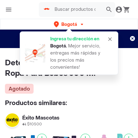
Bogotá
Regístrate
¿Nuevo en Rappi?
y disfruta de
Ingresa tu dirección en
envíos gratis por semanas
Aplican TyC
Bogotá
.
Mejor servicio,
entregas más rápidas y
los precios más
Detergente Pigeon Liquido De
convenientes!
Ropa Para Bebes 500 Ml
Agotado
Productos similares:
Éxito Mascotas
$10500