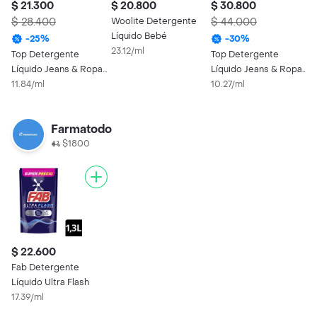
$ 21.300
$ 20.800
$ 30.800
$
$ 28.400
Woolite Detergente
$ 44.000
$
Líquido Bebé
-
25
%
-
30
%
23.12/ml
Top Detergente
Top Detergente
F
Líquido Jeans & Ropa
Líquido Jeans & Ropa
L
Oscura 1800 mL
11.84/ml
Oscura 3000 mL
10.27/ml
1
Farmatodo
$1800
$ 22.600
Fab Detergente
Líquido Ultra Flash
17.39/ml