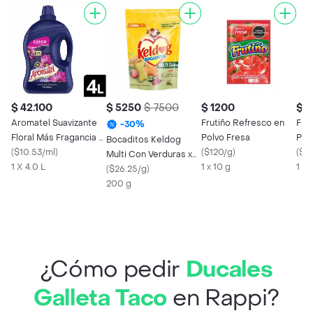
$ 42.100
$ 5250
$ 7500
$ 1200
$ 1
Aromatel Suavizante
Frutiño Refresco en
Fru
-
30
%
Floral Más Fragancia 4
Polvo Fresa
Pol
Bocaditos Keldog
L
(
$10.53/ml
)
(
$120/g
)
(
$1
Multi Con Verduras x
1 X 4.0 L
1 x 10 g
1 x 
200 g
(
$26.25/g
)
200 g
¿Cómo pedir
Ducales
Galleta Taco
en Rappi?