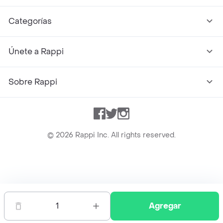
Categorías
Únete a Rappi
Sobre Rappi
Facebook
Twitter
Instagram
©
2026
Rappi Inc. All rights reserved.
Rappi S.A.S. --- NIT 900.843.898-9 --- Calle 63 # 16A-02
Bogotá D.C. --- notificacionesrappi@rappi.com
1
Agregar