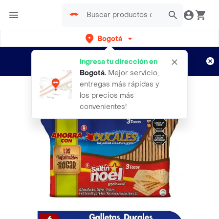
Bogotá
Regístrate
¿Nuevo en Rappi?
y disfruta de
Ingresa tu dirección en
envíos gratis por semanas
Aplican TyC
Bogotá
.
Mejor servicio,
entregas más rápidas y
los precios más
convenientes!