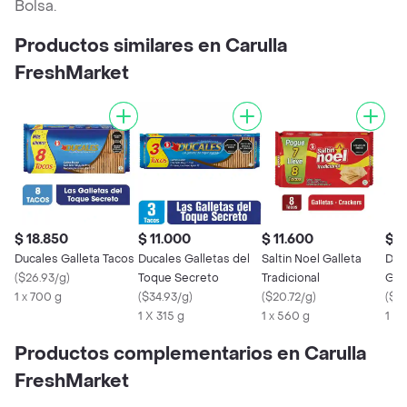
Bolsa.
Productos similares en Carulla
FreshMarket
$ 18.850
$ 11.000
$ 11.600
$ 1
Ducales Galleta Tacos
Ducales Galletas del
Saltin Noel Galleta
Duc
(
$26.93/g
)
Toque Secreto
Tradicional
Gal
1 x 700 g
(
$34.93/g
)
(
$20.72/g
)
Sab
(
$5
1 X 315 g
1 x 560 g
1 X
Productos complementarios en Carulla
FreshMarket