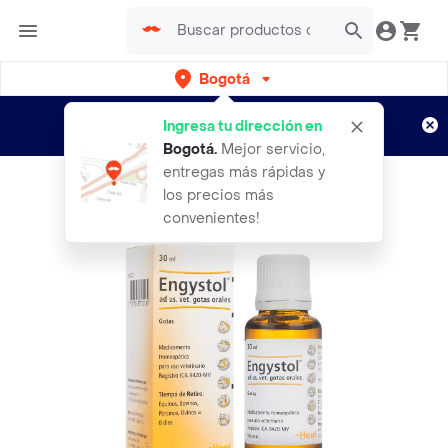
Bogotá
Regístrate
¿Nuevo en Rappi?
y disfruta de
Ingresa tu dirección en
envíos gratis por semanas
Aplican TyC
Bogotá
.
Mejor servicio,
entregas más rápidas y
los precios más
convenientes!