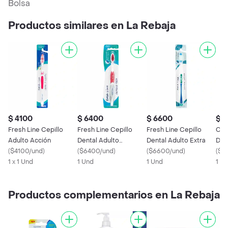
Bolsa
Productos similares en La Rebaja
$ 4100
$ 6400
$ 6600
$ 3
Fresh Line Cepillo
Fresh Line Cepillo
Fresh Line Cepillo
Cur
Adulto Acción
Dental Adulto
Dental Adulto Extra
Dent
(
$4100/und
)
Anatómico
(
$6400/und
)
(
$6600/und
)
(
$3
1 x 1 Und
1 Und
1 Und
1 X 
Productos complementarios en La Rebaja