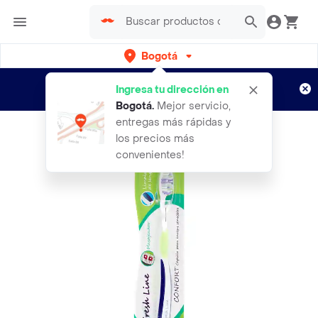
Bogotá
Regístrate
¿Nuevo en Rappi?
y disfruta de
Ingresa tu dirección en
envíos gratis por semanas
Aplican TyC
Bogotá
.
Mejor servicio,
entregas más rápidas y
los precios más
convenientes!