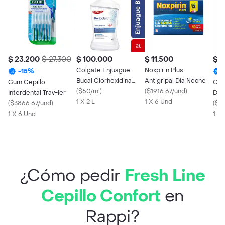
$ 23.200
$ 27.300
$ 100.000
$ 11.500
$ 
Colgate Enjuague
Noxpirin Plus
-
15
%
Bucal Clorhexidina
Antigripal Día Noche
Gum Cepillo
Oral
Periogard
(
$50/ml
)
(
$1916.67/und
)
Interdental Trav-ler
Den
1 X 2 L
1 X 6 Und
(
$3866.67/und
)
Den
(
$4
1 X 6 Und
1 X 
¿Cómo pedir
Fresh Line
Cepillo Confort
en
Rappi?