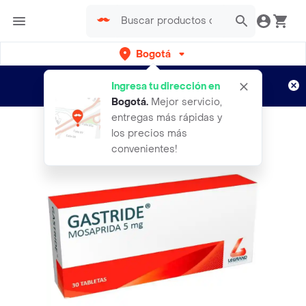
Bogotá
Regístrate
¿Nuevo en Rappi?
y disfruta de
Ingresa tu dirección en
envíos gratis por semanas
Aplican TyC
Bogotá
.
Mejor servicio,
entregas más rápidas y
los precios más
convenientes!