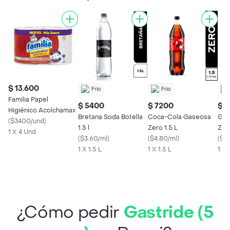
$ 13.600
Frío
Frío
Familia Papel
$ 5400
$ 7200
$ 
Higiénico Acolchamax
Bretana Soda Botella
Coca-Cola Gaseosa
Gas
(
$3400/und
)
1.5 l
Zero 1.5 L
ZER
1 X 4 Und
(
$3.60/ml
)
(
$4.80/ml
)
(
$3.
1 X 1.5 L
1 X 1.5 L
1 X 
¿Cómo pedir
Gastride (5