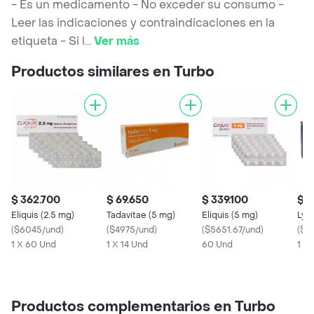
- Es un medicamento - No exceder su consumo -
Leer las indicaciones y contraindicaciones en la
etiqueta - Si l
...
Ver más
Productos similares en Turbo
$ 362.700
$ 69.650
$ 339.100
$ 1
Eliquis (2.5 mg)
Tadavitae (5 mg)
Eliquis (5 mg)
Lyri
(
$6045/und
)
(
$4975/und
)
(
$5651.67/und
)
(
$6
1 X 60 Und
1 X 14 Und
60 Und
1 x 
Productos complementarios en Turbo