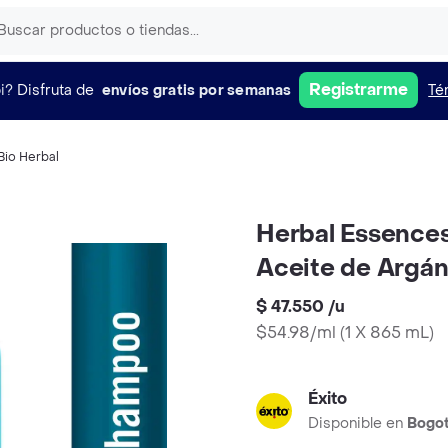
Registrarme
i?
Disfruta de
envíos gratis por semanas
Té
Bio Herbal
Herbal Essence
Aceite de Argá
$ 47.550
/
u
$54.98/ml
(
1 X 865 mL
)
Éxito
Disponible en
Bogo