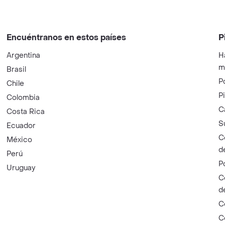
Encuéntranos en estos países
P
Argentina
H
m
Brasil
P
Chile
P
Colombia
C
Costa Rica
S
Ecuador
C
México
d
Perú
P
Uruguay
C
d
C
C