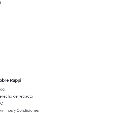
i
obre Rappi
log
erecho de retracto
IC
érminos y Condiciones