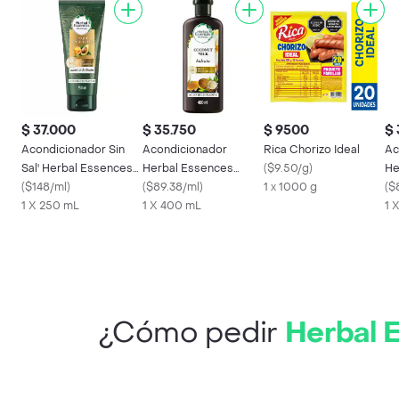
$ 37.000
$ 35.750
$ 9500
$ 
Acondicionador Sin
Acondicionador
Rica Chorizo Ideal
Ac
Sal' Herbal Essences
Herbal Essences
(
$9.50/g
)
He
Nutre e Hidrata 250
(
$148/ml
)
Bio:Renew Leche de
(
$89.38/ml
)
1 x 1000 g
Ac
(
$
mL
1 X 250 mL
Coco Rinse 400 ml
1 X 400 mL
m
1 
¿Cómo pedir
Herbal 