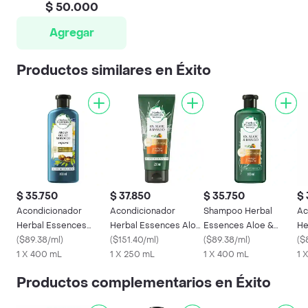
$ 50.000
Agregar
Productos similares en Éxito
$ 35.750
$ 37.850
$ 35.750
$ 
Acondicionador
Acondicionador
Shampoo Herbal
Ac
Herbal Essences
Herbal Essences Aloe
Essences Aloe &
He
Aceite de Argan 400
(
$89.38/ml
)
& Mango 250 mL
(
$151.40/ml
)
Mango 400 mL
(
$89.38/ml
)
Bi
(
$
mL
1 X 400 mL
1 X 250 mL
1 X 400 mL
40
1 
Productos complementarios en Éxito