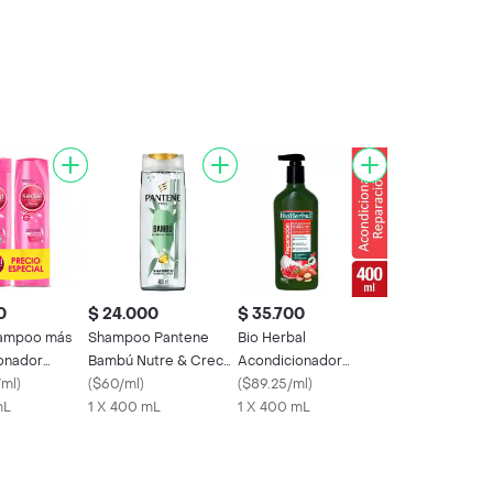
0
$ 24.000
$ 35.700
hampoo más
Shampoo Pantene
Bio Herbal
onador
Bambú Nutre & Crece
Acondicionador
as
/ml
)
400 mL
(
$60/ml
)
Reparación Infusiones
(
$89.25/ml
)
mL
1 X 400 mL
Botánicas
1 X 400 mL