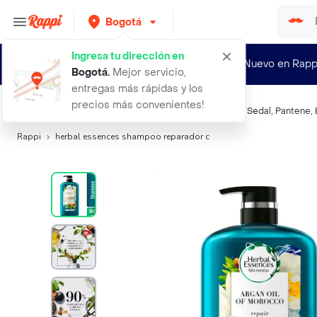
Bogotá
Ingresa tu dirección en
¿Nuevo en Rapp
Bogotá
.
Mejor servicio,
entregas más rápidas y los
precios más convenientes!
Búsquedas relacionadas:
Shampoo
,
Herbal Essences
,
Sedal
,
Pantene
,
Rappi
herbal essences shampoo reparador c