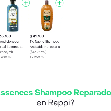
35.750
$ 41.750
ondicionador
Tio Nacho Shampoo
rbal Essences
Anticaída Herbolaria
eite de Argan 400
89.38/ml
)
(
$43.95/ml
)
L
X 400 mL
1 x 950 mL
Essences Shampoo Reparador
en Rappi?