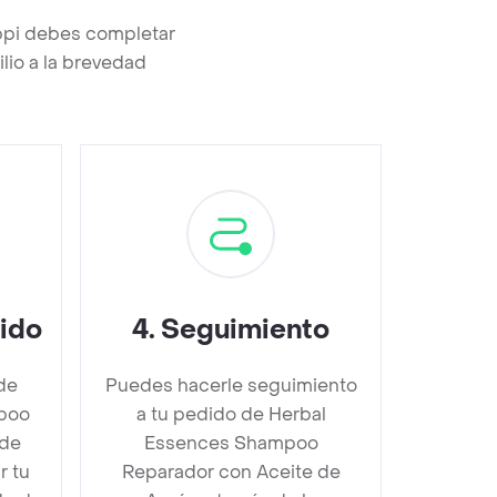
ppi debes completar
lio a la brevedad
dido
4
.
Seguimiento
de
Puedes hacerle seguimiento
poo
a tu pedido de Herbal
 de
Essences Shampoo
r tu
Reparador con Aceite de