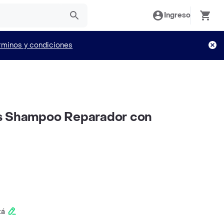
Ingreso
rminos y condiciones
s Shampoo Reparador con
n
tá