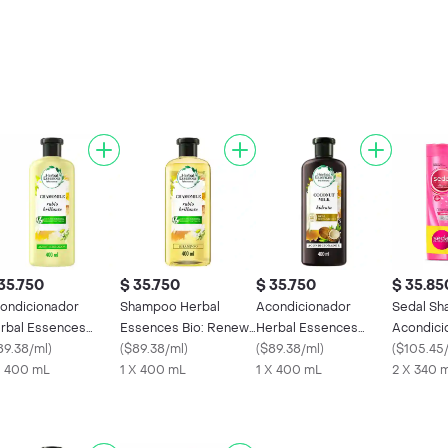
35.750
$ 35.750
$ 35.750
$ 35.85
ondicionador
Shampoo Herbal
Acondicionador
Sedal S
rbal Essences
Essences Bio: Renew
Herbal Essences
Acondici
o:Renew Manzanilla
89.38/ml
)
Manzanilla 400 mL
(
$89.38/ml
)
Bio:Renew Leche de
(
$89.38/ml
)
Ceramid
(
$105.45
0 ml
X 400 mL
1 X 400 mL
Coco Rinse 400 ml
1 X 400 mL
2 X 340 