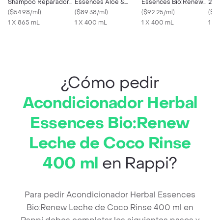
Shampoo Reparador
Essences Aloe &
Essences Bio:Renew
250
con Aceite de Argán
(
$54.98/ml
)
Mango 400 mL
(
$89.38/ml
)
Toronja y Menta
(
$92.25/ml
)
(
$43
1 X 865 mL
1 X 400 mL
Champu 400 ml
1 X 400 mL
1 x 
¿Cómo pedir
Acondicionador Herbal
Essences Bio:Renew
Leche de Coco Rinse
400 ml
en Rappi?
Para pedir Acondicionador Herbal Essences
Bio:Renew Leche de Coco Rinse 400 ml en