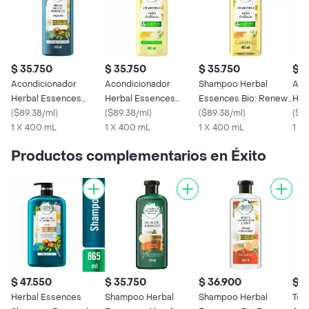
$ 35.750
$ 35.750
$ 35.750
$ 3
Acondicionador
Acondicionador
Shampoo Herbal
Aco
Herbal Essences
Herbal Essences
Essences Bio: Renew
Her
Aceite de Argan 400
(
$89.38/ml
)
Bio:Renew Manzanilla
(
$89.38/ml
)
Manzanilla 400 mL
(
$89.38/ml
)
Bio
(
$9
mL
1 X 400 mL
400 ml
1 X 400 mL
1 X 400 mL
Men
1 X
Productos complementarios en Éxito
$ 47.550
$ 35.750
$ 36.900
$ 1
Herbal Essences
Shampoo Herbal
Shampoo Herbal
Tos