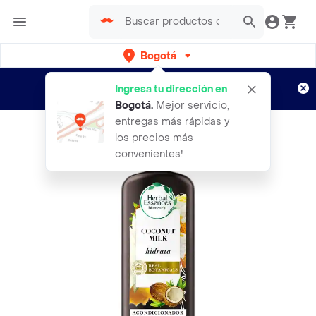
Bogotá
Regístrate
¿Nuevo en Rappi?
y disfruta de
Ingresa tu dirección en
envíos gratis por semanas
Aplican TyC
Bogotá
.
Mejor servicio,
entregas más rápidas y
los precios más
convenientes!