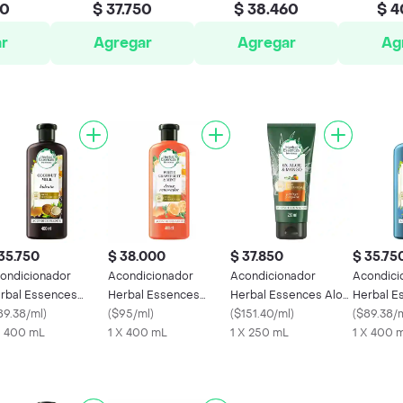
00
$ 37.750
$ 38.460
$ 4
r
Agregar
Agregar
Ag
35.750
$ 38.000
$ 37.850
$ 35.75
ondicionador
Acondicionador
Acondicionador
Acondici
rbal Essences
Herbal Essences
Herbal Essences Aloe
Herbal E
o:Renew Leche de
89.38/ml
)
Bio:Renew Toronja y
(
$95/ml
)
& Mango 250 mL
(
$151.40/ml
)
Aceite d
(
$89.38/
co Rinse 400 ml
X 400 mL
Menta Rinse 400 ml
1 X 400 mL
1 X 250 mL
mL
1 X 400 