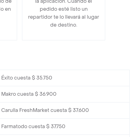
do de
la aplicación. Cuando el
do en
pedido esté listo un
repartidor te lo llevará al lugar
de destino.
 Éxito cuesta $ 35.750
 Makro cuesta $ 36.900
 Carulla FreshMarket cuesta $ 37.600
 Farmatodo cuesta $ 37.750