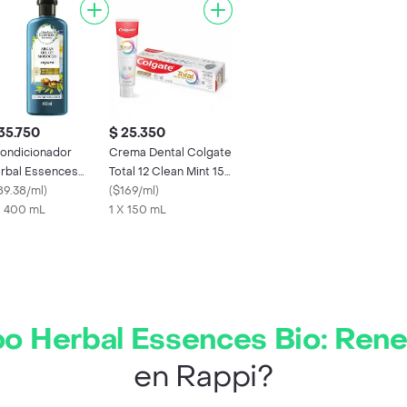
35.750
$ 25.350
ondicionador
Crema Dental Colgate
rbal Essences
Total 12 Clean Mint 150
eite de Argan 400
89.38/ml
)
mL
(
$169/ml
)
L
X 400 mL
1 X 150 mL
 Herbal Essences Bio: Ren
en Rappi?