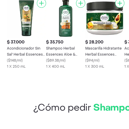
$ 37.000
$ 35.750
$ 28.200
$ 
Acondicionador Sin
Shampoo Herbal
Mascarilla Hidratante
Ac
Sal' Herbal Essences
Essences Aloe &
Herbal Essences
He
Nutre e Hidrata 250
(
$148/ml
)
Mango 400 mL
(
$89.38/ml
)
Nutre e Hidrata 300
(
$94/ml
)
Ac
(
$
mL
1 X 250 mL
1 X 400 mL
mL
1 X 300 mL
m
1 
¿Cómo pedir
Shampoo