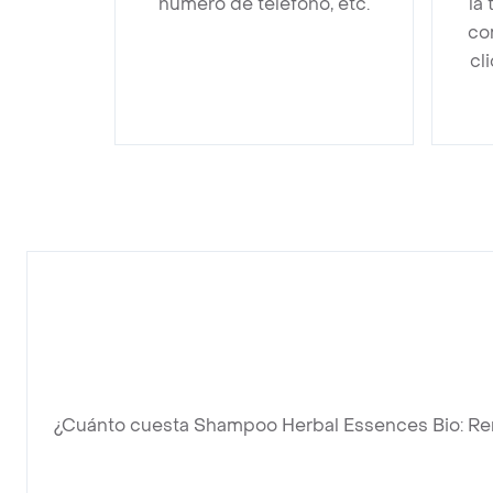
número de teléfono, etc.
la
co
cl
¿Cuánto cuesta Shampoo Herbal Essences Bio: Re