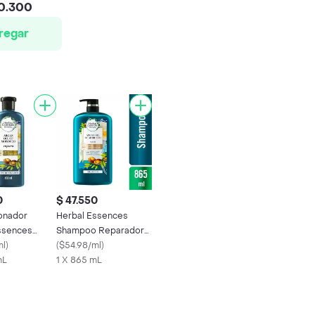
0.300
regar
0
$ 47.550
onador
Herbal Essences
ssences
Shampoo Reparador
e Argan 400
ml
)
con Aceite de Argán
(
$54.98/ml
)
mL
1 X 865 mL