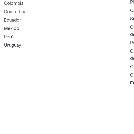
P
Colombia
C
Costa Rica
S
Ecuador
C
México
d
Perú
P
Uruguay
C
d
C
C
m