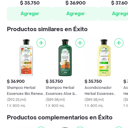
$ 35.750
$ 36.900
$ 37.6
Agregar
Agregar
Agrega
Productos similares en Éxito
$ 36.900
$ 35.750
$ 35.750
$ 
Shampoo Herbal
Shampoo Herbal
Acondicionador
Ac
Essences Bio:Renew
Essences Aloe &
Herbal Essences
He
Toronja y Menta
(
$92.25/ml
)
Mango 400 mL
(
$89.38/ml
)
Bio:Renew Manzanilla
(
$89.38/ml
)
Bi
(
$
Champu 400 ml
1 X 400 mL
1 X 400 mL
400 ml
1 X 400 mL
Co
1 
Productos complementarios en Éxito