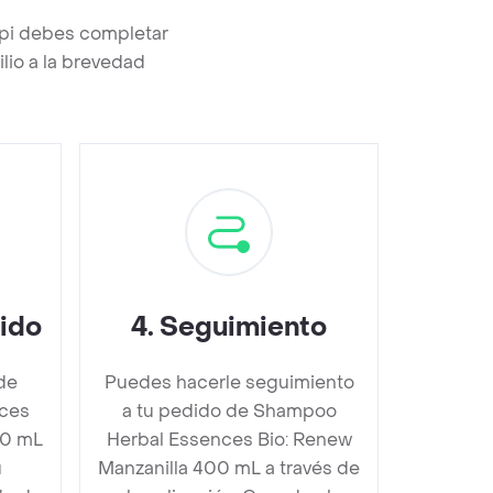
pi debes completar
lio a la brevedad
dido
4
.
Seguimiento
de
Puedes hacerle seguimiento
ces
a tu pedido de Shampoo
00 mL
Herbal Essences Bio: Renew
u
Manzanilla 400 mL a través de