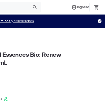
Ingreso
rminos y condiciones
 Essences Bio: Renew
 mL
tá