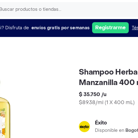
Registrarme
i?
Disfruta de
envíos gratis por semanas
Té
Shampoo Herbal
Manzanilla 400
$ 35.750
/
u
$89.38/ml
(
1 X 400 mL
)
Éxito
Disponible en
Bogo