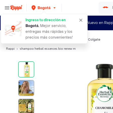
Bogotá
Ingresa tu dirección en
¿Nuevo en Rapp
Bogotá
.
Mejor servicio,
entregas más rápidas y los
precios más convenientes!
Búsquedas relacionadas:
Shampoo
,
Herbal Essences
,
Colgate
Rappi
shampoo herbal essences bio renew m