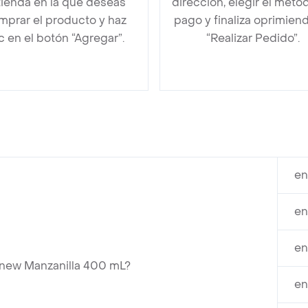
 tienda en la que deseas
dirección, elegir el méto
mprar el producto y haz
pago y finaliza oprimien
ic en el botón “Agregar”.
“Realizar Pedido”.
en
en
en
new Manzanilla 400 mL?
en