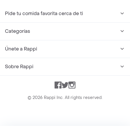
Pide tu comida favorita cerca de ti
Categorías
Únete a Rappi
Sobre Rappi
Facebook
Twitter
Instagram
©
2026
Rappi Inc. All rights reserved.
Rappi S.A.S. --- NIT 900.843.898-9 --- Calle 63 # 16A-02