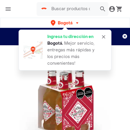
Bogotá
Regístrate
¿Nuevo en Rappi?
y disfruta de
Ingresa tu dirección en
envíos gratis por semanas
Aplican TyC
Bogotá
.
Mejor servicio,
entregas más rápidas y
los precios más
convenientes!