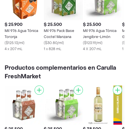
$ 25.900
$ 25.500
$ 25.500
$ 2
Mil 976 Agua Tónica
Mil 976 Pack Base
Mil 976 Agua Tónica
Mil
Toronja
Coctel Manzana
Jengibre-Limón
Gin
(
$125.13/ml
)
(
$30.80/ml
)
(
$123.19/ml
)
Bote
(
$12
4 x 207 mL
1 x 828 mL
4 X 207 mL
1 X
Productos complementarios en Carulla
FreshMarket