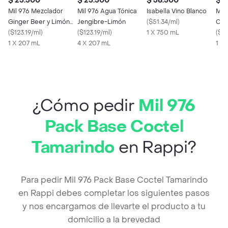
$ 25.500
$ 25.500
$ 38.500
$ 2
Mil 976 Mezclador
Mil 976 Agua Tónica
Isabella Vino Blanco
Mil
Ginger Beer y Limón
Jengibre-Limón
(
$51.34/ml
)
Coc
Botella
(
$123.19/ml
)
(
$123.19/ml
)
1 X 750 mL
(
$3
1 X 207 mL
4 X 207 mL
1 x
¿Cómo pedir
Mil 976
Pack Base Coctel
Tamarindo
en Rappi?
Para pedir Mil 976 Pack Base Coctel Tamarindo
en Rappi debes completar los siguientes pasos
y nos encargamos de llevarte el producto a tu
domicilio a la brevedad