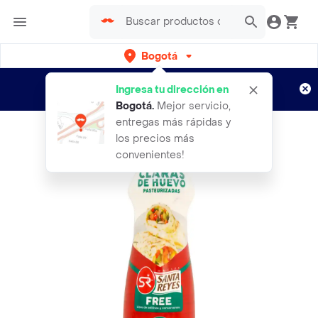
Bogotá
Regístrate
¿Nuevo en Rappi?
y disfruta de
Ingresa tu dirección en
envíos gratis por semanas
Aplican TyC
Bogotá
.
Mejor servicio,
entregas más rápidas y
los precios más
convenientes!