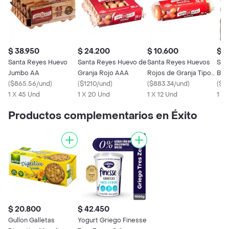
$ 38.950
$ 24.200
$ 10.600
$ 2
Santa Reyes Huevo
Santa Reyes Huevo de
Santa Reyes Huevos
San
Jumbo AA
Granja Rojo AAA
Rojos de Granja Tipo
Bla
(
$865.56/und
)
(
$1210/und
)
A
(
$883.34/und
)
(
$8
1 X 45 Und
1 X 20 Und
1 X 12 Und
1 X
Productos complementarios en Éxito
$ 20.800
$ 42.450
Gullon Galletas
Yogurt Griego Finesse