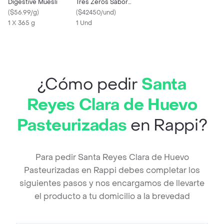
Digestive Muesli
Tres Zeros Sabor
(
$56.99/g
)
Natural (1000 Gr)
(
$42450/und
)
1 X 365 g
1 Und
¿Cómo pedir
Santa
Reyes Clara de Huevo
Pasteurizadas
en Rappi?
Para pedir Santa Reyes Clara de Huevo
Pasteurizadas en Rappi debes completar los
siguientes pasos y nos encargamos de llevarte
el producto a tu domicilio a la brevedad