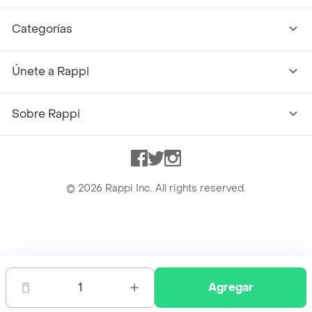
Categorías
Únete a Rappi
Sobre Rappi
Facebook
Twitter
Instagram
©
2026
Rappi Inc. All rights reserved.
Rappi S.A.S. --- NIT 900.843.898-9 --- Calle 63 # 16A-02
Bogotá D.C. --- notificacionesrappi@rappi.com
1
Agregar