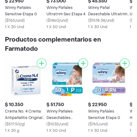
$ 22.950
$ 73.000
$ 45.550
$ 8
Winny Pañales
Winny Pañales
Winny Pañal
Win
Sensitive Etapa 0
Ultratrim Sec Etapa 4
Desechable Ultratrim
Ult
(
$765/und
)
(
$1460/und
)
Sec Etapa 4 XG
(
$1518.34/und
)
Tal
(
$17
1 X 30 Und
1 X 50 Und
1 X 30 Und
1 X
Productos complementarios en
Farmatodo
$ 10.350
$ 51.750
$ 22.950
$ 1
Crema No. 4 Crema
Winny Pañales
Winny Pañales
Winn
Antipañalitis Original
Desechables
Sensitive Etapa 0
Húm
Capa Ligera
(
$517.50/g
)
Sensitive Etapa 1 +
(
$1035/und
)
(
$765/und
)
Vera
(
$1
1 X 20 g
Toallitas Húmedas
1 X 50 Und
1 X 30 Und
1 X