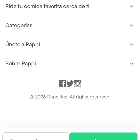
Pide tu comida favorita cerca de ti
Categorías
Únete a Rappi
Sobre Rappi
Facebook
Twitter
Instagram
©
2026
Rappi Inc. All rights reserved.
Rappi S.A.S. --- NIT 900.843.898-9 --- Calle 63 # 16A-02
Bogotá D.C. --- notificacionesrappi@rappi.com