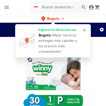
Bogotá
Regístrate
¿Nuevo en Rappi?
y disfruta de
Ingresa tu dirección en
envíos gratis por semanas
Aplican TyC
Bogotá
.
Mejor servicio,
entregas más rápidas y
los precios más
convenientes!