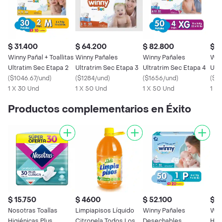
$ 31.400
$ 64.200
$ 82.800
$ 2
Winny Pañal + Toallitas
Winny Pañales
Winny Pañales
Win
Ultratim Sec Etapa 2
Ultratrim Sec Etapa 3
Ultratrim Sec Etapa 4
Ult
(
$1046.67/und
)
(
$1284/und
)
(
$1656/und
)
(
$12
1 X 30 Und
1 X 50 Und
1 X 50 Und
1 X 
Productos complementarios en Éxito
$ 15.750
$ 4600
$ 52.100
$ 1
Nosotras Toallas
Limpiapisos Líquido
Winny Pañales
Winn
Higiénicas Plus
Citronela Todos Los
Desechables
Húm