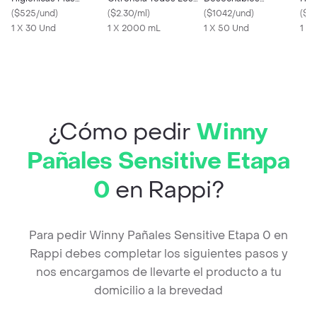
Clásica Tipo Algodón
(
$525/und
)
Dias
(
$2.30/ml
)
Sensitive Etapa 1 +
(
$1042/und
)
Rec
(
$1
1 X 30 Und
1 X 2000 mL
Toallitas Húmedas
1 X 50 Und
1 X
¿Cómo pedir
Winny
Pañales Sensitive Etapa
0
en Rappi?
Para pedir Winny Pañales Sensitive Etapa 0 en
Rappi debes completar los siguientes pasos y
nos encargamos de llevarte el producto a tu
domicilio a la brevedad