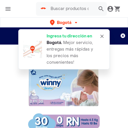
Bogotá
Regístrate
¿Nuevo en Rappi?
y disfruta de
Ingresa tu dirección en
envíos gratis por semanas
Aplican TyC
Bogotá
.
Mejor servicio,
entregas más rápidas y
los precios más
convenientes!