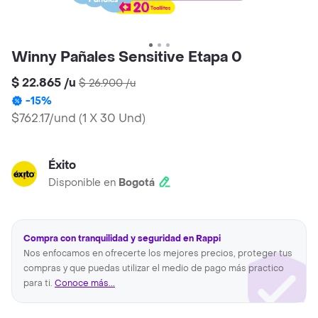
Winny Pañales Sensitive Etapa 0
$ 22.865
/
u
$ 26.900
/
u
-
15
%
$762.17/und
(
1 X 30 Und
)
Éxito
Disponible en
Bogotá
Compra con tranquilidad y seguridad en Rappi
Nos enfocamos en ofrecerte los mejores precios, proteger tus
compras y que puedas utilizar el medio de pago más practico
para ti.
Conoce más...