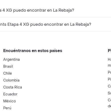
¿Qué productos similares a Winny Pañal Pants Etapa 4 XG puedo encontrar en La Rebaja?
¿Qué productos complementarios a Winny Pañal Pants Etapa 4 XG puedo encontrar en La Rebaja?
Encuéntranos en estos países
P
Argentina
H
m
Brasil
P
Chile
P
Colombia
C
Costa Rica
S
Ecuador
C
México
d
Perú