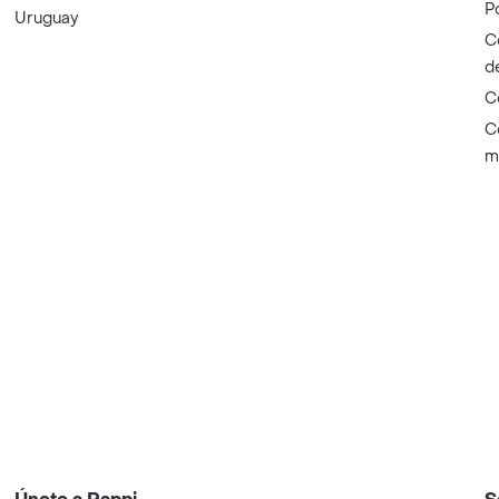
P
Uruguay
C
d
C
C
m