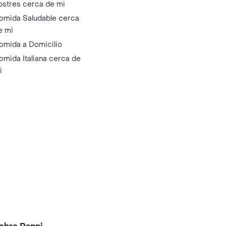
ostres cerca de mi
omida Saludable cerca
e mi
omida a Domicilio
omida Italiana cerca de
i