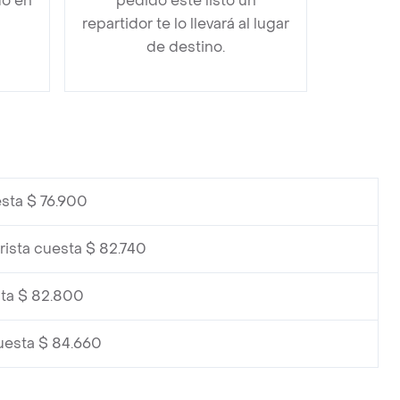
do en
pedido esté listo un
repartidor te lo llevará al lugar
de destino.
sta $ 76.900
rista cuesta $ 82.740
sta $ 82.800
uesta $ 84.660