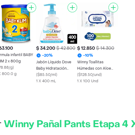
63.100
$ 34.200
$ 42.800
$ 12.850
$ 14.300
rmula infantil BABY
-
20
%
-
10
%
IM 2 x 800g
Jabón Líquido Dove
Winny Toallitas
78.88/g
)
Baby Hidratación
Húmedas con Aloe
X 800.0 g
Enriquecida 400 mL
(
$85.50/ml
)
Vera y Vitamina E
(
$128.50/und
)
1 X 400 mL
1 X 100 Und
r
Winny Pañal Pants Etapa 4