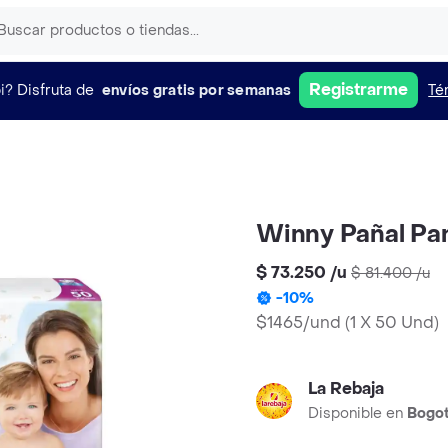
Registrarme
i?
Disfruta de
envíos gratis por semanas
Té
Winny Pañal Pa
$ 73.250
/
u
$ 81.400
/
u
-
10
%
$1465/und
(
1 X 50 Und
)
La Rebaja
Disponible en
Bogo