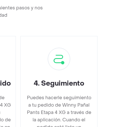
uientes pasos y nos
edad
dido
4
.
Seguimiento
de
Puedes hacerle seguimiento
 4 XG
a tu pedido de Winny Pañal
u
Pants Etapa 4 XG a través de
do de
la aplicación. Cuando el