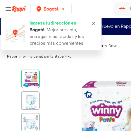
Bogotá
Ingresa tu dirección en
¿Nuevo en Rapp
Bogotá
.
Mejor servicio,
entregas más rápidas y los
precios más convenientes!
Búsquedas relacionadas:
Pañales
,
Winny
,
Klim
,
Lubriderm
,
Dove
Rappi
winny panal pants etapa 4 xg