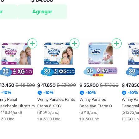
00
$ 84.660
r
Agregar
43.450
$ 48.300
$ 47.850
$ 53.200
$ 35.900
$ 39.900
$ 47.85
-
10
%
-
10
%
-
10
%
-
10
%
nny Pañal
Winny Pañales Pants
Winny Pañales
Winny Pa
sechable Ultratrim
Etapa 5 XXG
Sensitive Etapa 0
Desechabl
c Etapa 4 XG
1448.34/und
)
(
$1595/und
)
(
$718/und
)
Ultratrim
(
$1595/u
X 30 Und
1 X 30.0 Und
1 X 50 Und
1 X 30 U