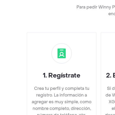
Para pedir Winny P
enc
1
.
Regístrate
2
.
Crea tu perfil y completa tu
Si 
registro. La información a
de W
agregar es muy simple, como
XG
nombre completo, dirección,
e