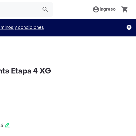
Ingreso
rminos y condiciones
nts Etapa 4 XG
tá