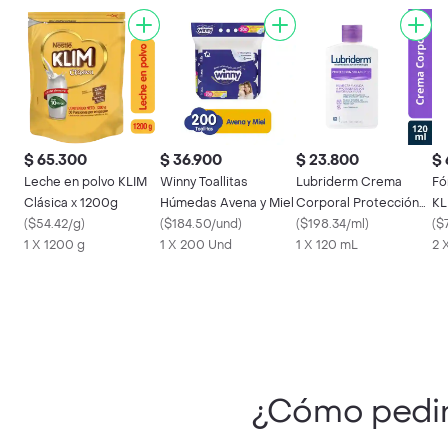
$ 65.300
$ 36.900
$ 23.800
$ 
Leche en polvo KLIM
Winny Toallitas
Lubriderm Crema
Fó
Clásica x 1200g
Húmedas Avena y Miel
Corporal Protección
KL
(
$54.42/g
)
(
$184.50/und
)
Solar Fps15
(
$198.34/ml
)
(
$
1 X 1200 g
1 X 200 Und
1 X 120 mL
2 
¿Cómo pedi