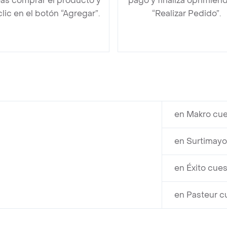
as comprar el producto y
pago y finaliza oprimien
clic en el botón “Agregar”.
“Realizar Pedido”.
en Makro cue
en Surtimayo
en Éxito cue
en Pasteur c