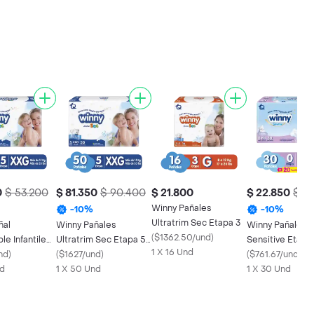
0
$ 53.200
$ 81.350
$ 90.400
$ 21.800
$ 22.850
$ 2
Winny Pañales
-
10
%
-
10
%
Ultratrim Sec Etapa 3
ñal
Winny Pañales
Winny Pañales
(
$1362.50/und
)
e Infantile
Ultratrim Sec Etapa 5
Sensitive Etapa
1 X 16 Und
 Sec
nd
)
Talla XXG
(
$1627/und
)
(
$761.67/und
)
nd
1 X 50 Und
1 X 30 Und