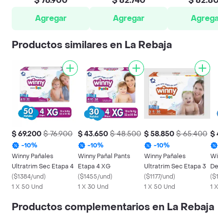
$ 76.900
$ 82.740
$ 82.8
Agregar
Agregar
Agrega
Productos similares en La Rebaja
$ 69.200
$ 76.900
$ 43.650
$ 48.500
$ 58.850
$ 65.400
$ 
-
10
%
-
10
%
-
10
%
Winny Pañales
Winny Pañal Pants
Winny Pañales
Wi
Ultratrim Sec Etapa 4
Etapa 4 XG
Ultratrim Sec Etapa 3
De
(
$1384/und
)
(
$1455/und
)
(
$1177/und
)
Se
(
$
1 X 50 Und
1 X 30 Und
1 X 50 Und
1 
Productos complementarios en La Rebaja