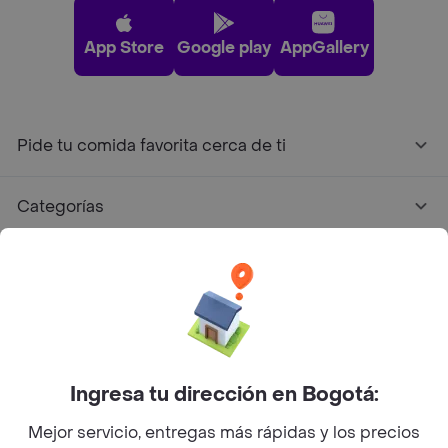
App Store
Google play
AppGallery
Pide tu comida favorita cerca de ti
Categorías
Únete a Rappi
Sobre Rappi
Facebook
Twitter
Instagram
Ingresa tu dirección en Bogotá:
Mejor servicio, entregas más rápidas y los precios
©
2026
Rappi Inc. All rights reserved.