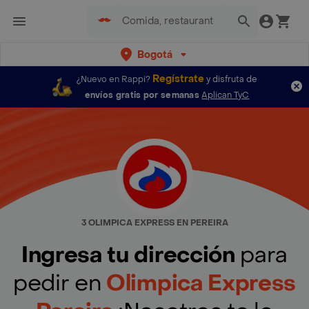
Bogotá
Regístrate
¿Nuevo en Rappi?
y disfruta de
envíos gratis por semanas
Aplican TyC
3 OLIMPICA EXPRESS EN PEREIRA
Ingresa tu dirección
para
pedir en
Olimpica Express