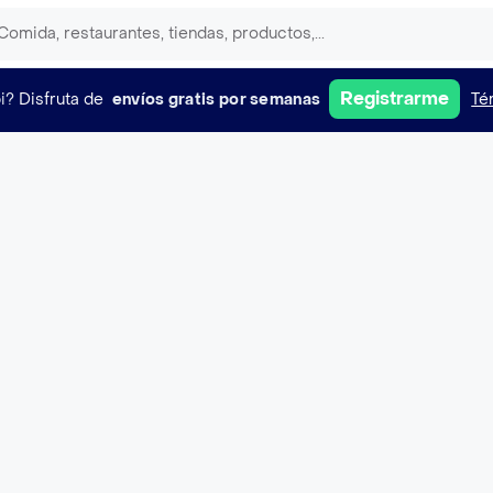
Registrarme
i?
Disfruta de
envíos gratis por semanas
Té