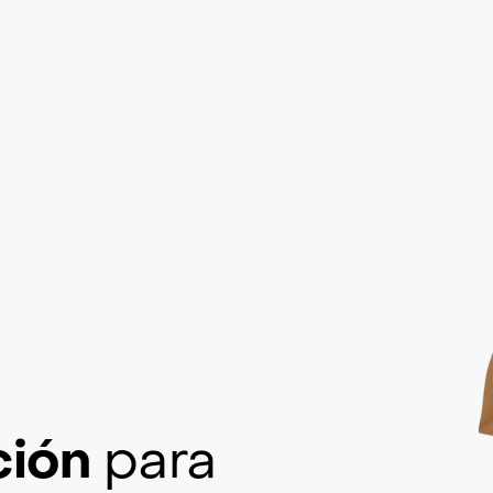
ción
para