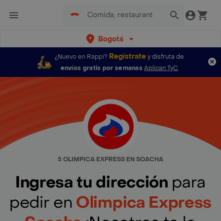
Bogotá
Regístrate
¿Nuevo en Rappi?
y disfruta de
envíos gratis por semanas
Aplican TyC
5 OLIMPICA EXPRESS EN SOACHA
Ingresa tu dirección
para
pedir en
Olimpica Express