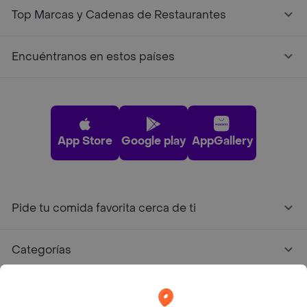
Top Marcas y Cadenas de Restaurantes
Encuéntranos en estos países
App Store
Google play
AppGallery
Pide tu comida favorita cerca de ti
Categorías
Únete a Rappi