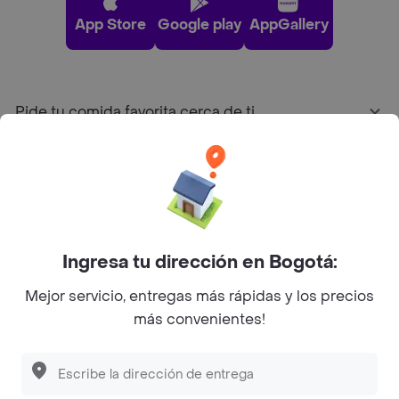
App Store
Google play
AppGallery
Pide tu comida favorita cerca de ti
Categorías
Únete a Rappi
Ingresa tu dirección en Bogotá:
Sobre Rappi
Mejor servicio, entregas más rápidas y los precios
más convenientes!
Facebook
Twitter
Instagram
©
2026
Rappi Inc. All rights reserved.