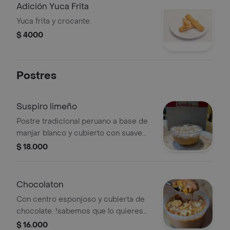
Adición Yuca Frita
Yuca frita y crocante.
$ 4000
Postres
Suspiro limeño
Postre tradicional peruano a base de
manjar blanco y cubierto con suave
merengue y un toque de canela. .
$ 18.000
Chocolaton
Con centro esponjoso y cubierta de
chocolate. !sabemos que lo quieres
probar!
$ 16.000