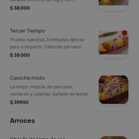
camarón y calamar apanado.
$ 38.000
acompañado de maíz dulce y maíz
chulpi.
Tercer Tiempo
Prueba nuestras 3 entradas típicas
para compartir. Cebiche peruano
clásico, causa limeña y papa rellena.
$ 38.000
Ceviche mixto
La mejor mezcla de pescado,
camarón y calamar, bañado en leche
de tigre. acompañado de maíz chulpi
$ 39.900
y maíz dulce. un afrodisíaco por
naturaleza.
Arroces