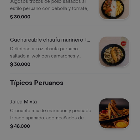
Bebida
Jugosos trozos de pollo saltados al
estilo peruano con cebolla y tomate,
acompañados de papas crocantes y
$ 30.000
arroz blanco. ¡sabor auténtico en un
formato perfecto para disfrutar! y
ahora te obsequiamos la bebida
Cuchareable chaufa marinero +
limonada de 250 ml
Bebida
Delicioso arroz chaufa peruano
saltado al wok con camarones y
calamares, acompañado de filete de
$ 30.000
pescado apanado. ¡una explosión! + 1
limonada natural de 250 ml.
Típicos Peruanos
Jalea Mixta
Crocante mix de mariscos y pescado
fresco apanado. acompañados de
ensalada, yuquitas fritas y salsa
$ 48.000
especial de la casa. un golazo!!.