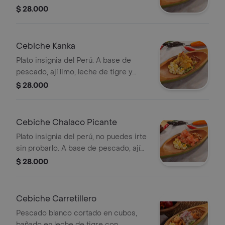
limo y leche de tigre. acompañado de
$ 28.000
maíz dulce y maíz chulpi.
Cebiche Kanka
Plato insignia del Perú. A base de
pescado, ají limo, leche de tigre y
mayonesa de ají amarillo.
$ 28.000
Acompañado de maíz dulce y maíz
chulpi.
Cebiche Chalaco Picante
Plato insignia del perú, no puedes irte
sin probarlo. A base de pescado, ají
limo, ají rocoto y leche de tigre.
$ 28.000
Acompañado de maíz dulce y maíz
chulpi.
Cebiche Carretillero
Pescado blanco cortado en cubos,
bañado en leche de tigre con