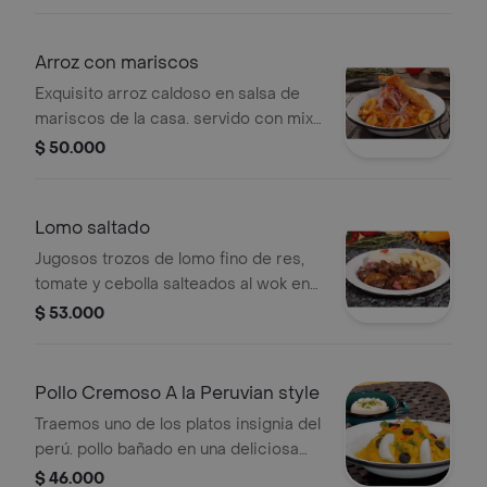
tortilla ligeramente tostada que
resalta todos sus sabores. Se sirve
con crujientes chips y dos salsas: una
Arroz con mariscos
intensa de soya y una cremosa salsa
Exquisito arroz caldoso en salsa de
de ají para darle el toque perfecto.
mariscos de la casa. servido con mix
de camarones, calamar y pescado
$ 50.000
apanado, acompañado con ensaladita
de cebolla y tomate.
Lomo saltado
Jugosos trozos de lomo fino de res,
tomate y cebolla salteados al wok en
salsa de vinagre y soya. acompañado
$ 53.000
de papa francesa, arroz blanco
graneadito o ensalada. el orgullo del
peruano. .
Pollo Cremoso A la Peruvian style
Traemos uno de los platos insignia del
perú. pollo bañado en una deliciosa
crema de ají amarillo, servido sobre
$ 46.000