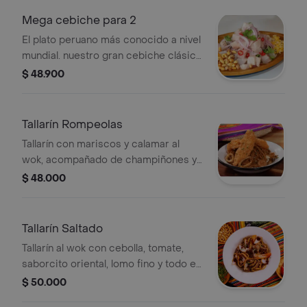
Mega cebiche para 2
El plato peruano más conocido a nivel
mundial. nuestro gran cebiche clásico
en un porción doble.
$ 48.900
Tallarín Rompeolas
Tallarín con mariscos y calamar al
wok, acompañado de champiñones y
verduras, bañados en salsa de ostión,
$ 48.000
con un delicioso pescado apanado.
Tallarín Saltado
Tallarín al wok con cebolla, tomate,
saborcito oriental, lomo fino y todo el
cariño de la casa.
$ 50.000