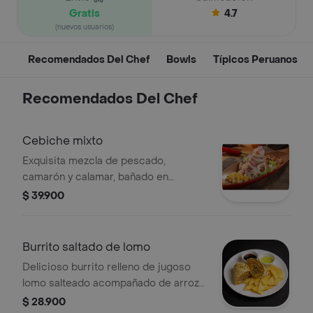
Gratis
4.7
(nuevos usuarios)
Recomendados Del Chef
Bowls
Típicos Peruanos
Recomendados Del Chef
Cebiche mixto
Exquisita mezcla de pescado,
camarón y calamar, bañado en
nuestra leche de tigre. acompañado
$ 39.900
de maíz chulpi y maíz dulce. un
afrodisíaco por naturaleza.
Burrito saltado de lomo
Delicioso burrito relleno de jugoso
lomo salteado acompañado de arroz
al estilo peruano, envuelto en una
$ 28.900