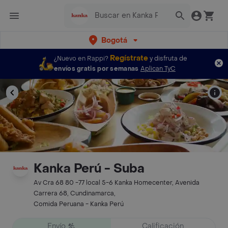
Bogotá
Regístrate
¿Nuevo en Rappi?
y disfruta de
envíos gratis por semanas
Aplican TyC
Kanka Perú - Suba
Av Cra 68 80 -77 local 5-6 Kanka Homecenter, Avenida
Carrera 68, Cundinamarca,
Comida Peruana - Kanka Perú
Envío
Calificación