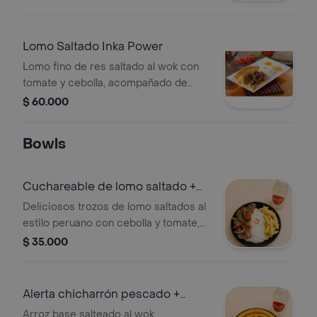
papas y huevo cocido. acompañado
de arroz graneadito. un ganador!!.
Lomo Saltado Inka Power
Lomo fino de res saltado al wok con
tomate y cebolla, acompañado de
papa francesa, huevos fritos y dulces
$ 60.000
tajadas de plátano maduro.
Bowls
Cuchareable de lomo saltado +
Bebida
Deliciosos trozos de lomo saltados al
estilo peruano con cebolla y tomate,
acompañados de papas crocantes y
$ 35.000
arroz blanco. ¡perfecto para disfrutar
sin perder el auténtico sabor! y ahora
te damos una bebida limonada natural
Alerta chicharrón pescado +
de 250 ml.
Bebida
Arroz base salteado al wok,