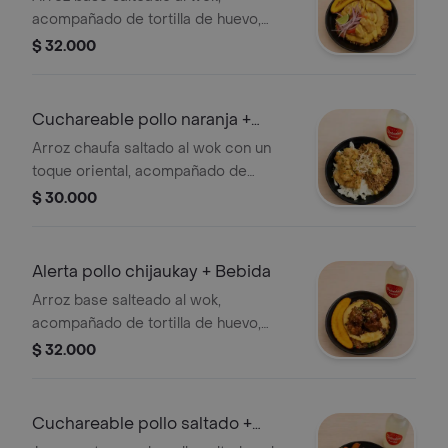
acompañado de tortilla de huevo,
chicharrón de pescado, sarsa criolla,
$ 32.000
una tajada de plátano maduro. y
acompañado de una limonada natural
250 ml.
Cuchareable pollo naranja +
Bebida
Arroz chaufa saltado al wok con un
toque oriental, acompañado de
crujientes trozos de pollo apanado,
$ 30.000
bañados en una deliciosa salsa de
naranja. ¡una combinación perfecta
de sabor y textura! + una limonada
Alerta pollo chijaukay + Bebida
natural de 250 ml.
Arroz base salteado al wok,
acompañado de tortilla de huevo,
pollo apanado bañado en salsa
$ 32.000
chijaukay, una tajada de plátano
maduro. y una limonada natural de 250
ml.
Cuchareable pollo saltado +