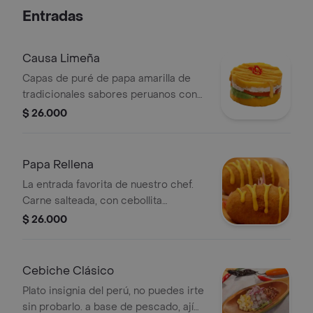
Entradas
Causa Limeña
Capas de puré de papa amarilla de
tradicionales sabores peruanos con
pollo.
$ 26.000
Papa Rellena
La entrada favorita de nuestro chef.
Carne salteada, con cebollita
caramelizada y toques de ají panca.
$ 26.000
Cebiche Clásico
Plato insignia del perú, no puedes irte
sin probarlo. a base de pescado, ají