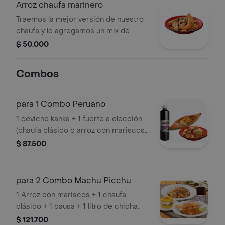
Arroz chaufa marinero
Traemos la mejor versión de nuestro
chaufa y le agregamos un mix de
mariscos y pescado apanado. .
$ 50.000
Combos
para 1 Combo Peruano
1 ceviche kanka + 1 fuerte a elección
(chaufa clásico o arroz con mariscos)
+ 500 ml de chicha.
$ 87.500
para 2 Combo Machu Picchu
1 Arroz con mariscos + 1 chaufa
clásico + 1 causa + 1 litro de chicha.
$ 121.700