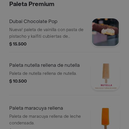
Paleta Premium
Dubai Chocolate Pop
Nueva! paleta de vainilla con pasta de
pistacho y kaifiti cubiertas de
chocolate semiamargo! es el
$ 15.500
verdadero dubai chocolate bar hecho
paleta!
Paleta nutella rellena de nutella
Paleta de nutella rellena de nutella.
$ 10.500
Paleta maracuya rellena
Paleta de maracuya rellena de leche
condensada.