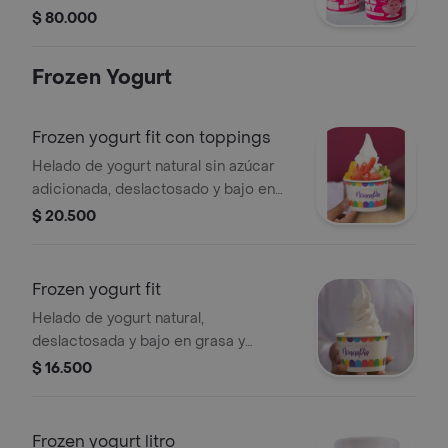
$ 80.000
Frozen Yogurt
Frozen yogurt fit con toppings
Helado de yogurt natural sin azúcar
adicionada, deslactosado y bajo en
grasa, toppings y tamaño a elección.
$ 20.500
Frozen yogurt fit
Helado de yogurt natural,
deslactosada y bajo en grasa y
endulzado con stevia. . tamaño a
$ 16.500
elección.
Frozen yogurt litro