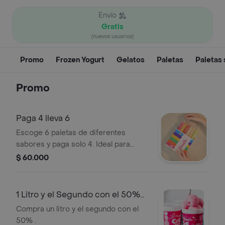
Envío
Gratis
(nuevos usuarios)
Promo
Frozen Yogurt
Gelatos
Paletas
Paletas 
Promo
Paga 4 lleva 6
Escoge 6 paletas de diferentes
sabores y paga solo 4. Ideal para
compartir.
$ 60.000
1 Litro y el Segundo con el 50%
Off
Compra un litro y el segundo con el
50% .