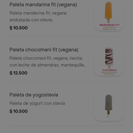
Paleta mandarina fit (vegana)
Paleta mandarina fit, vegana
endulzada con stevia.
$ 10.500
Paleta chocomaní fit (vegana)
Paleta chocomaní fit, vegana, hecha
con leche de almendras, mantequilla
de maní sin azúcar , endulzado con
$ 12.500
stevia. líneas de chocolate vegano al
58 .
Paleta de yogostevia
Paleta de yogurt con stevia
$ 10.500