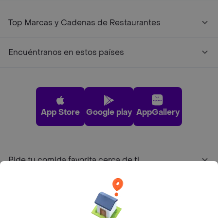
Top Marcas y Cadenas de Restaurantes
Encuéntranos en estos países
App Store
Google play
AppGallery
Pide tu comida favorita cerca de ti
Categorías