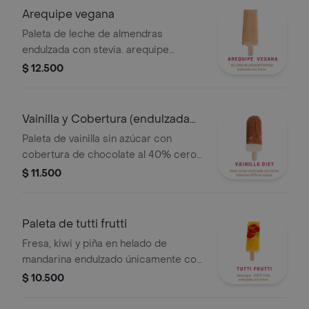
Arequipe vegana
Paleta de leche de almendras
endulzada con stevia. arequipe
badem.
$ 12.500
Vainilla y Cobertura (endulzada
con Stev
Paleta de vainilla sin azúcar con
cobertura de chocolate al 40% cero
azúcar .
$ 11.500
Paleta de tutti frutti
Fresa, kiwi y piña en helado de
mandarina endulzado únicamente con
stevia. base agua, vegana y muy
$ 10.500
saludable.