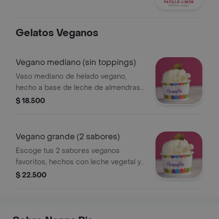
Gelatos Veganos
Vegano mediano (sin toppings)
Vaso mediano de helado vegano,
hecho a base de leche de almendras
sin azúcar, endulzado con stevia. .
$ 18.500
Vegano grande (2 sabores)
Escoge tus 2 sabores veganos
favoritos, hechos con leche vegetal y
endulzados con stevia.
$ 22.500