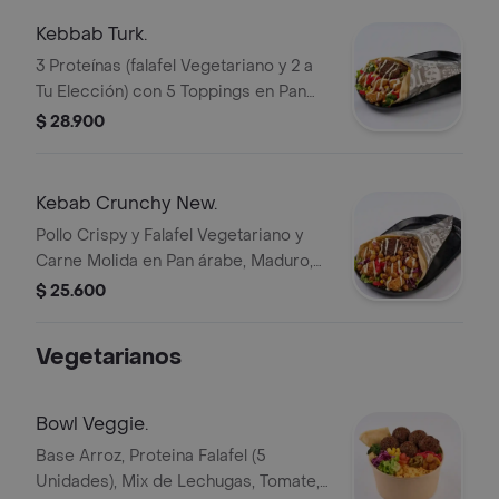
Kebbab Turk.
3 Proteínas (falafel Vegetariano y 2 a
Tu Elección) con 5 Toppings en Pan
árabe, Lechuga, Tomate y White
$ 28.900
Sauce
Kebab Crunchy New.
Pollo Crispy y Falafel Vegetariano y
Carne Molida en Pan árabe, Maduro,
Maíz Dulce, Garbanzos Tostados,
$ 25.600
Repollo Agridulce, Lechuga, Tomate y
White Sauce.
Vegetarianos
Bowl Veggie.
Base Arroz, Proteina Falafel (5
Unidades), Mix de Lechugas, Tomate,