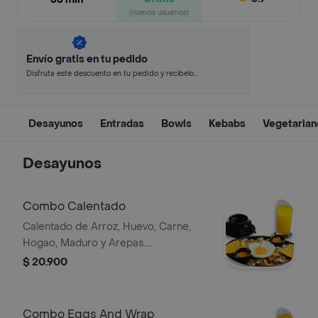
(nuevos usuarios)
Envío gratis en tu pedido
Disfruta este descuento en tu pedido y recíbelo
en minutos.
Desayunos
Entradas
Bowls
Kebabs
Vegetarian
Desayunos
Combo Calentado
Calentado de Arroz, Huevo, Carne,
Hogao, Maduro y Arepas.
Acompañado de Jugo o Fruta y Café
$ 20.900
con Leche o Tinto.
Combo Eggs And Wrap