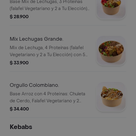
Base Mix de Lechugas, 3 Proteínas
(falafel Vegetariano y 2 a Tu Elección)
con 5 Toppings, y Tomate.
$ 28.900
Mix Lechugas Grande.
Mix de Lechuga, 4 Proteínas (falafel
Vegetariano y 2 a Tu Elección) con 5
Toppings, y Tomate.
$ 33.900
Orgullo Colombiano.
Base Arroz con 4 Proteinas: Chuleta
de Cerdo, Falafel Vegetariano y 2
Proteínas a Tu Elección, Doble
$ 34.400
Maduro, Mix de Lechugas y Tomate y
White Sauce.
Kebabs