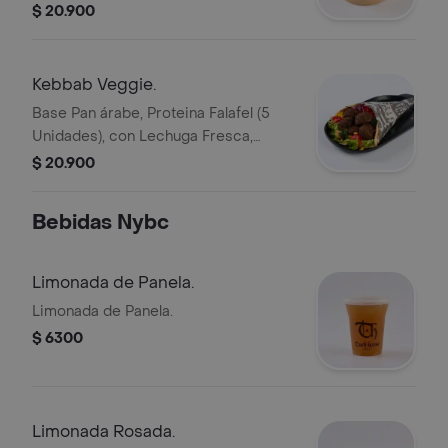
Pan y 7 Toppings a Eleccion.
$ 20.900
Kebbab Veggie.
Base Pan árabe, Proteina Falafel (5
Unidades), con Lechuga Fresca,
Tomate y Nuestra Famosa White
$ 20.900
Sauce. Personalízalo con 7 Toppings
Diferentes.
Bebidas Nybc
Limonada de Panela.
Limonada de Panela.
$ 6300
Limonada Rosada.