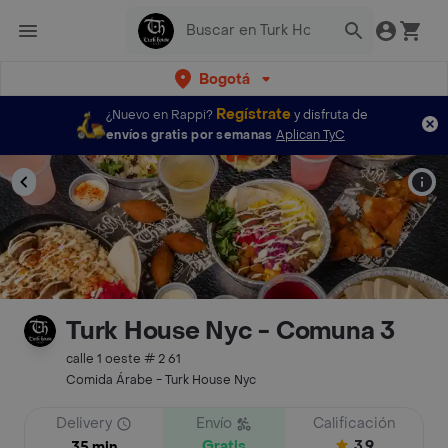
Bogotá
Regístrate
¿Nuevo en Rappi?
y disfruta de
envíos gratis por semanas
Aplican TyC
Turk House Nyc - Comuna 3
calle 1 oeste # 2 61
Comida Árabe - Turk House Nyc
Delivery
Envío
Calificación
Gratis
3.9
35 min