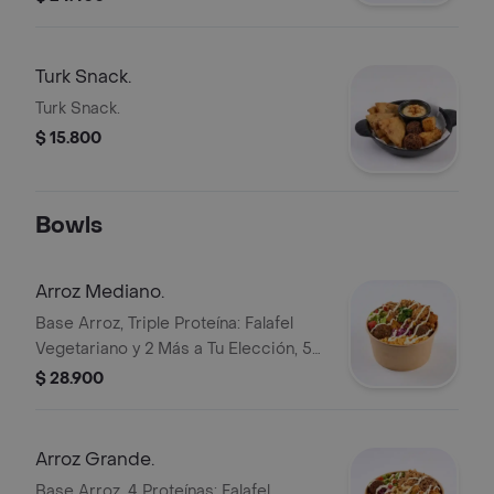
Turk Snack.
Turk Snack.
$ 15.800
Bowls
Arroz Mediano.
Base Arroz, Triple Proteína: Falafel
Vegetariano y 2 Más a Tu Elección, 5
Topping, Pan, Mix de Lechugas,
$ 28.900
Tomate y White Sauce.
Arroz Grande.
Base Arroz, 4 Proteínas: Falafel