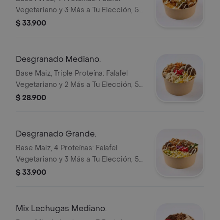
Vegetariano y 3 Más a Tu Elección, 5
Toppings, Pan, Mix de Lechugas,
$ 33.900
Tomate y White Sauce. 30% Más
Producto Que la Bandeja Mediana
Desgranado Mediano.
Base Maiz, Triple Proteína: Falafel
Vegetariano y 2 Más a Tu Elección, 5
Toppings, Mix de Lechugas, Papa
$ 28.900
Fosforo, Queso Salado(5gr) y White
Sauce.
Desgranado Grande.
Base Maiz, 4 Proteínas: Falafel
Vegetariano y 3 Más a Tu Elección, 5
Toppings, Mix de Lechugas, Papa
$ 33.900
Fosforo, Queso Salado(5gr) y White
Sauce. 30% Más Producto Que
Desgranado Mediano.
Mix Lechugas Mediano.