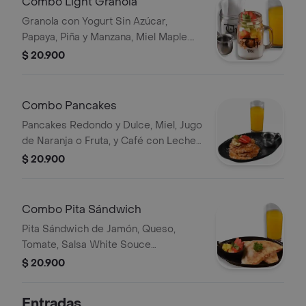
Combo Light Granola
Granola con Yogurt Sin Azúcar,
Papaya, Piña y Manzana, Miel Maple.
Acompañado de Jugo o Fruta y Café
$ 20.900
con Leche o Tinto.
Combo Pancakes
Pancakes Redondo y Dulce, Miel, Jugo
de Naranja o Fruta, y Café con Leche
o Tinto.
$ 20.900
Combo Pita Sándwich
Pita Sándwich de Jamón, Queso,
Tomate, Salsa White Souce
Acompañado de Jugo o Fruta y Café
$ 20.900
con Leche o Tinto.
Entradas