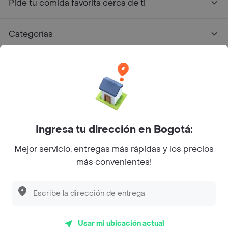
Pide tu comida favorita cerca de ti
Categorías
Únete a Rappi
Sobre Rappi
Facebook
Twitter
Instagram
Ingresa tu dirección en Bogotá:
Mejor servicio, entregas más rápidas y los precios
©
2026
Rappi Inc. All rights reserved.
más convenientes!
Rappi S.A.S. --- NIT 900.843.898-9 --- Calle 63 # 16A-02
Bogotá D.C. --- notificacionesrappi@rappi.com
Usar mi ubicación actual