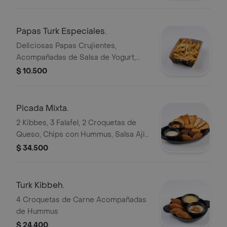
Papas Turk Especiales.
Deliciosas Papas Crujientes,
Acompañadas de Salsa de Yogurt,
Queso Feta y Turk Spice.
$ 10.500
Picada Mixta.
2 Kibbes, 3 Falafel, 2 Croquetas de
Queso, Chips con Hummus, Salsa Aji
y Yogurt
$ 34.500
Turk Kibbeh.
4 Croquetas de Carne Acompañadas
de Hummus
$ 24.400