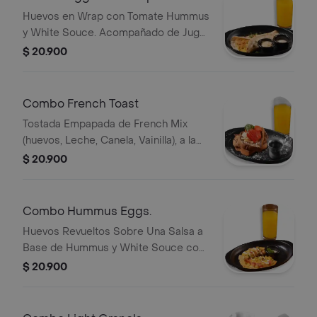
Huevos en Wrap con Tomate Hummus
y White Souce. Acompañado de Jugo
o Fruta y Café con Leche o Tinto.
$ 20.900
Combo French Toast
Tostada Empapada de French Mix
(huevos, Leche, Canela, Vainilla), a la
Plancha, Jugo de Naranja o Fruta y
$ 20.900
Café con Leche o Tinto.
Combo Hummus Eggs.
Huevos Revueltos Sobre Una Salsa a
Base de Hummus y White Souce con
Tomate y Cebolla. Acompañado de
$ 20.900
Jugo o Fruta y Café con Leche o Tinto.