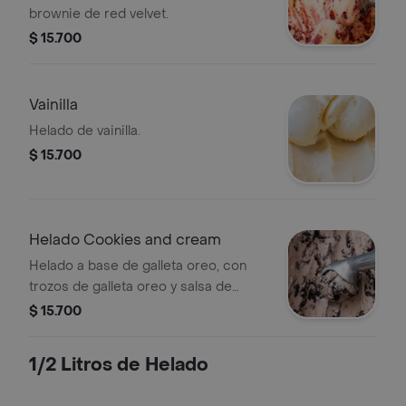
brownie de red velvet.
$ 15.700
Vainilla
Helado de vainilla.
$ 15.700
Helado Cookies and cream
Helado a base de galleta oreo, con
trozos de galleta oreo y salsa de
chocolate.
$ 15.700
1/2 Litros de Helado