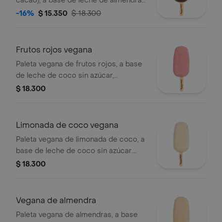
cacao), a base de leche de almendras
sin azúcar, endulzada con stevia, sin
-16%
$ 15.350
$ 18.300
edulcorantes artificiales.
Frutos rojos vegana
Paleta vegana de frutos rojos, a base
de leche de coco sin azúcar,
endulzada con stevia, sin
$ 18.300
edulcorantes artificiales.
Limonada de coco vegana
Paleta vegana de limonada de coco, a
base de leche de coco sin azúcar.
endulzada con stevia, sin
$ 18.300
edulcorantes artificiales.
Vegana de almendra
Paleta vegana de almendras, a base