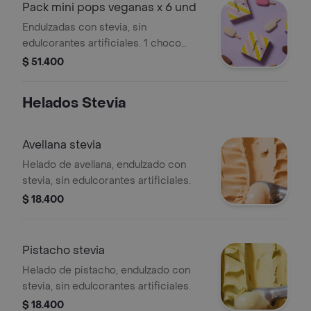
Pack mini pops veganas x 6 und
Endulzadas con stevia, sin
edulcorantes artificiales. 1 choco
vegana, 1 frutos rojos vegana, 1
$ 51.400
limonada de coco vegana, 1 vegana
de almendra, 1 vegana de maní, 1
Helados Stevia
vegana de pistacho.
Avellana stevia
Helado de avellana, endulzado con
stevia, sin edulcorantes artificiales.
$ 18.400
Pistacho stevia
Helado de pistacho, endulzado con
stevia, sin edulcorantes artificiales.
$ 18.400