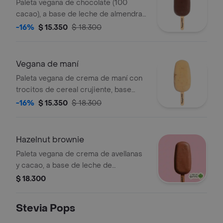
Paleta vegana de chocolate (100
cacao), a base de leche de almendras
sin azúcar, endulzada con stevia, sin
-16%
$ 15.350
$ 18.300
edulcorantes artificiales.
Vegana de maní
Paleta vegana de crema de maní con
trocitos de cereal crujiente, base
leche almendras sin azúcar, endulzada
-16%
$ 15.350
$ 18.300
con stevia, sin edulcorantes
artificiales.
Hazelnut brownie
Paleta vegana de crema de avellanas
y cacao, a base de leche de
almendras artesanal sin azúcar.
$ 18.300
endulzada con stevia, sin
edulcorantes artificiales. con trozos
Stevia Pops
de hazelnut protein brownie de qunno.