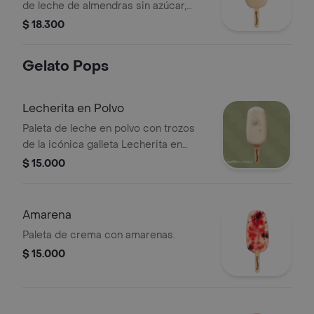
de leche de almendras sin azúcar,
endulzada con stevia, sin
$ 18.300
edulcorantes artificiales.
Gelato Pops
Lecherita en Polvo
Paleta de leche en polvo con trozos
de la icónica galleta Lecherita en
Polvo de Chunks, rellena de
$ 15.000
brigadeiro. Edición Limitada.
Amarena
Paleta de crema con amarenas.
$ 15.000