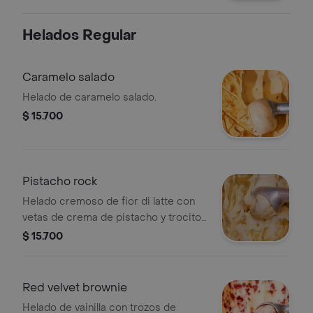
Helados Regular
Caramelo salado
Helado de caramelo salado.
$ 15.700
Pistacho rock
Helado cremoso de fior di latte con
vetas de crema de pistacho y trocitos
crujientes de wafer.
$ 15.700
Red velvet brownie
Helado de vainilla con trozos de