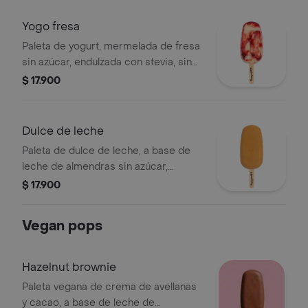
Yogo fresa
Paleta de yogurt, mermelada de fresa
sin azúcar, endulzada con stevia, sin
edulcorantes artificiales.
$ 17.900
Dulce de leche
Paleta de dulce de leche, a base de
leche de almendras sin azúcar,
endulzada con stevia, sin
$ 17.900
edulcorantes artificiales.
Vegan pops
Hazelnut brownie
Paleta vegana de crema de avellanas
y cacao, a base de leche de