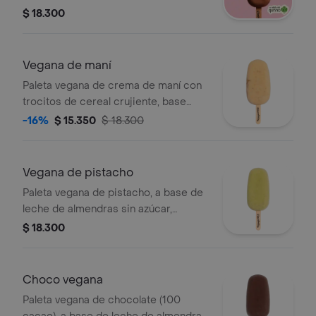
almendras artesanal sin azúcar.
$ 18.300
endulzada con stevia, sin
edulcorantes artificiales. con trozos
de hazelnut protein brownie de qunno.
Vegana de maní
Paleta vegana de crema de maní con
trocitos de cereal crujiente, base
leche almendras sin azúcar, endulzada
-16%
$ 15.350
$ 18.300
con stevia, sin edulcorantes
artificiales.
Vegana de pistacho
Paleta vegana de pistacho, a base de
leche de almendras sin azúcar,
endulzada con stevia, sin
$ 18.300
edulcorantes artificiales.
Choco vegana
Paleta vegana de chocolate (100