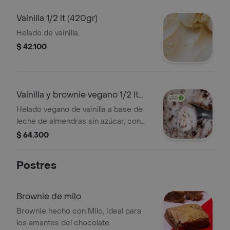
Vainilla 1/2 lt (420gr)
Helado de vainilla.
$ 42.100
Vainilla y brownie vegano 1/2 lt
(420gr)
Helado vegano de vainilla a base de
leche de almendras sin azúcar, con
trozos de brownie qunno (vegano y
$ 64.300
proteico). endulzado con stevia, sin
edulcorantes artificiales.
Postres
Brownie de milo
Brownie hecho con Milo, ideal para
los amantes del chocolate.