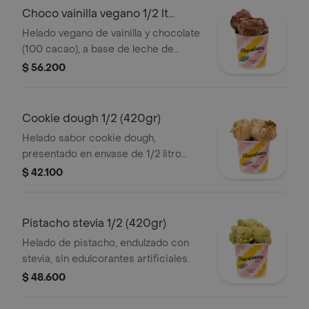
Choco vainilla vegano 1/2 lt
(420gr)
Helado vegano de vainilla y chocolate
(100 cacao), a base de leche de
almendras y crema de coco sin
$ 56.200
azúcar.
Cookie dough 1/2 (420gr)
Helado sabor cookie dough,
presentado en envase de 1/2 litro
(420gr).
$ 42.100
Pistacho stevia 1/2 (420gr)
Helado de pistacho, endulzado con
stevia, sin edulcorantes artificiales.
$ 48.600