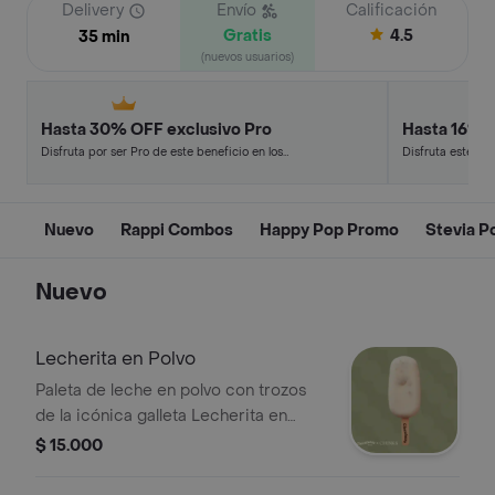
Delivery
Envío
Calificación
Gratis
4.5
35 min
(nuevos usuarios)
Hasta 30% OFF exclusivo Pro
Hasta 16% 
Disfruta por ser Pro de este beneficio en los
Disfruta este de
restaurantes y tiendas más top.
en minutos.
Nuevo
Rappi Combos
Happy Pop Promo
Stevia P
Nuevo
Lecherita en Polvo
Paleta de leche en polvo con trozos
de la icónica galleta Lecherita en
Polvo de Chunks, rellena de
$ 15.000
brigadeiro. Edición Limitada.