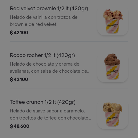
Red velvet brownie 1/2 lt (420gr)
Helado de vainilla con trozos de
brownie de red velvet.
$ 42.100
Rocco rocher 1/2 lt (420gr)
Helado de chocolate y crema de
avellanas, con salsa de chocolate de
avellanas y trocitos crujientes de
$ 42.100
avellana.
Toffee crunch 1/2 lt (420gr)
Helado de suave sabor a caramelo,
con trocitos de toffee con chocolate
y almendras.
$ 48.600