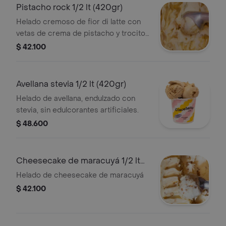
Pistacho rock 1/2 lt (420gr)
Helado cremoso de fior di latte con
vetas de crema de pistacho y trocitos
crujientes de wafer
$ 42.100
Avellana stevia 1/2 lt (420gr)
Helado de avellana, endulzado con
stevia, sin edulcorantes artificiales.
$ 48.600
Cheesecake de maracuyá 1/2 lt
(420gr)
Helado de cheesecake de maracuyá
$ 42.100