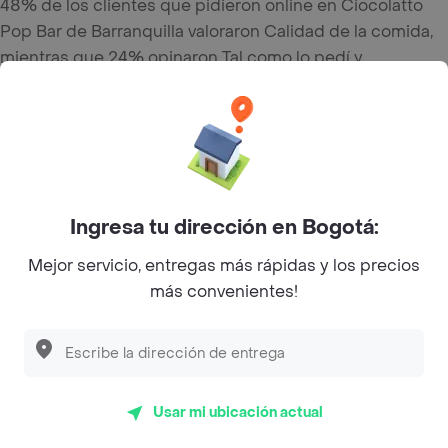
48% de los clientes que pidieron online en Ciocolatto
Pop Bar de Barranquilla valoraron Calidad de la comida,
mientras que 24% opinaron Tal como lo pedí y
finalmente el 8% comentó Mala presentación.
Del total de Restaurantes, Ciocolatto Pop Bar es uno de
los más importantes en Barranquilla con 4.5 de rating
sobre un máximo de 5.
Ingresa tu dirección en Bogotá:
Top Marcas y Cadenas de Restaurantes
Mejor servicio, entregas más rápidas y los precios
más convenientes!
Encuéntranos en estos países
Usar mi ubicación actual
App Store
Google play
AppGallery