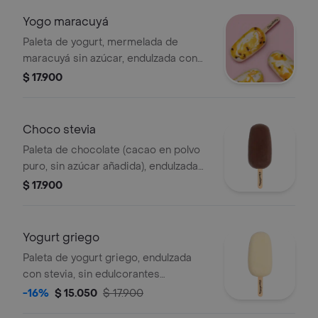
Yogo maracuyá
Paleta de yogurt, mermelada de
maracuyá sin azúcar, endulzada con
stevia, sin edulcorantes artificiales.
$ 17.900
Choco stevia
Paleta de chocolate (cacao en polvo
puro, sin azúcar añadida), endulzada
con stevia, sin edulcorantes
$ 17.900
artificiales.
Yogurt griego
Paleta de yogurt griego, endulzada
con stevia, sin edulcorantes
artificiales.
-16%
$ 15.050
$ 17.900