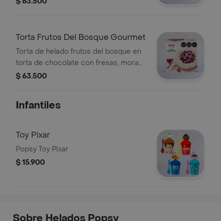
$ 63.500
Torta Frutos Del Bosque Gourmet
Torta de helado frutos del bosque en
torta de chocolate con fresas, moras
y cerezas, 12 unidades.
$ 63.500
Infantiles
Toy Pixar
Popsy Toy Pixar
$ 15.900
Sobre Helados Popsy