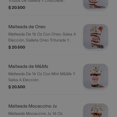
Trozos De Galleta Y Chocolate
Cookies & Cream.
$ 20.500
Malteada de Oreo
Malteada De 16 Oz Con Oreo, Salsa A
Elección, Galleta Oreo Triturada Y
Fresa Natural.
$ 20.500
Malteada de M&Ms
Malteada De 16 Oz Con Mini M&Ms Y
Salsa A Elección.
$ 20.500
Malteada Mocaccino Jv.
Malteada Mocaccino Jv, 16 Oz.