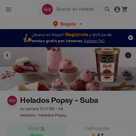
Bogotá
Regístrate
¿Nuevo en Rappi?
y disfruta de
envíos gratis por semanas
Aplican TyC
Helados Popsy - Suba
Av carrera 72 n° 80 - 94
Helados - Helados Popsy
Envío
Calificación
Gratis
4.2