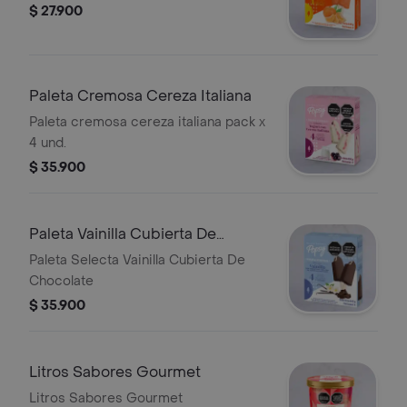
$ 27.900
Paleta Cremosa Cereza Italiana
Paleta cremosa cereza italiana pack x
4 und.
$ 35.900
Paleta Vainilla Cubierta De
Chocolate
Paleta Selecta Vainilla Cubierta De
Chocolate
$ 35.900
Litros Sabores Gourmet
Litros Sabores Gourmet