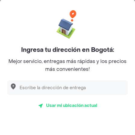
Categorías
Únete a Rappi
Ingresa tu dirección en Bogotá:
Sobre Rappi
Mejor servicio, entregas más rápidas y los precios
más convenientes!
Facebook
Twitter
Instagram
©
2026
Rappi Inc. All rights reserved.
Usar mi ubicación actual
Rappi S.A.S. --- NIT 900.843.898-9 --- Calle 63 # 16A-02
Bogotá D.C. --- notificacionesrappi@rappi.com