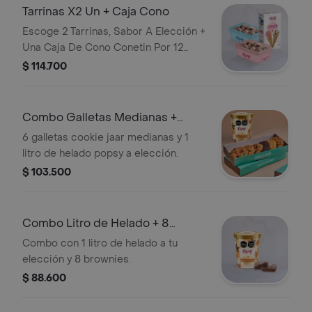
Tarrinas X2 Un + Caja Cono
Escoge 2 Tarrinas, Sabor A Elección +
Una Caja De Cono Conetin Por 12
Und.
$ 114.700
Combo Galletas Medianas +
Helado
6 galletas cookie jaar medianas y 1
litro de helado popsy a elección.
$ 103.500
Combo Litro de Helado + 8
Brownies
Combo con 1 litro de helado a tu
elección y 8 brownies.
$ 88.600