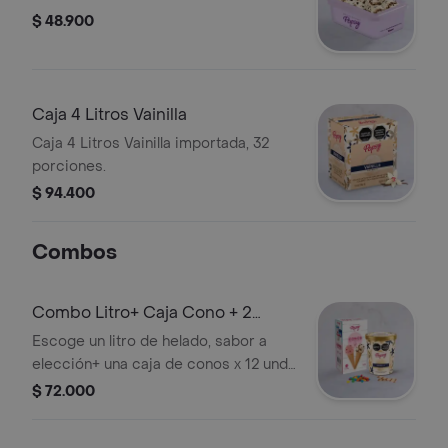
$ 48.900
Caja 4 Litros Vainilla
Caja 4 Litros Vainilla importada, 32
porciones.
$ 94.400
Combos
Combo Litro+ Caja Cono + 2
Toppings
Escoge un litro de helado, sabor a
elección+ una caja de conos x 12 und
y 2 topping a elección del cliente.
$ 72.000