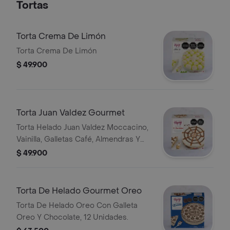
Tortas
Torta Crema De Limón
Torta Crema De Limón
$ 49.900
Torta Juan Valdez Gourmet
Torta Helado Juan Valdez Moccacino,
Vainilla, Galletas Café, Almendras Y
Salsa Chocolate, 8 Unidades.
$ 49.900
Torta De Helado Gourmet Oreo
Torta De Helado Oreo Con Galleta
Oreo Y Chocolate, 12 Unidades.