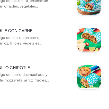
trigo con solomito, chicharrón,
arrofrijoles, vegetales
guacamole, crema agria y
ILE CON CARNE
trigo con chile con carne,
arroz, frijoles, vegetales
guacamole, crema agria y
LLO CHIPOTLE
 trigo con pollo desmechado y
e, mozzarella, arroz, frijoles,
alteados,guacamole, crema
pos.