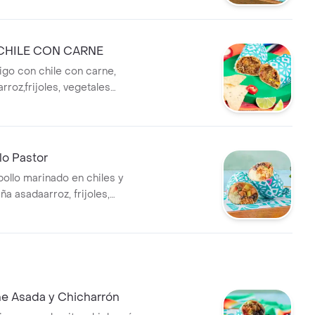
CHILE CON CARNE
trigo con chile con carne,
arroz,frijoles, vegetales
guacamole, crema agria y
llo Pastor
 pollo marinado en chiles y
ña asadaarroz, frijoles,
alteados, guacamole, crema
pos.
ne Asada y Chicharrón