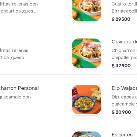
 fritas rellenas con
Cuatro torti
a encurtida ,queso
Birriaceboll
 de gallo,cilantro
,sour cream,
$ 29.500
le.
birria
Ceviche d
fritas rellenas
Chicharrón 
rtida ,queso
chipotle, pi
o de gallo
gallo,mango
$ 32.900
a chipo
,salsa de p
harron Personal
Dip Wajac
 guacamole con
Dip: capas d
guacamole y
con totopos
$ 20.900
Esquites