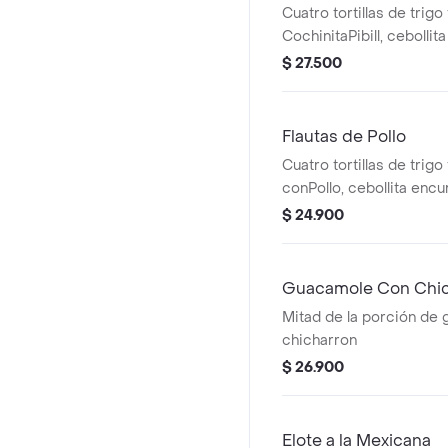
Cuatro tortillas de trigo
CochinitaPibill, cebollit
cuajada, sourcream, pico
$ 27.500
y salsa mayonesa chipot
Flautas de Pollo
Cuatro tortillas de trigo 
conPollo, cebollita encu
cuajada,sour cream, pic
$ 24.900
,cilantro ,salsa mayones
Guacamole Con Chic
Mitad de la porción de
chicharron
$ 26.900
Elote a la Mexicana