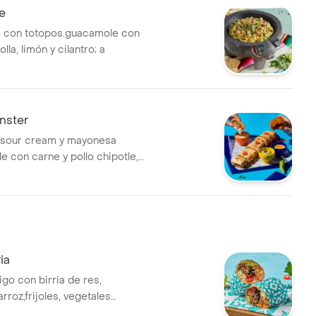
e
con totopos.guacamole con
lla, limón y cilantro; a
nster
 sour cream y mayonesa
le con carne y pollo chipotle,
 burro gigante con arroz
zzarella, frijolitos
ria
rigo con birria de res,
arroz,frijoles, vegetales
guacamole, crema agriay