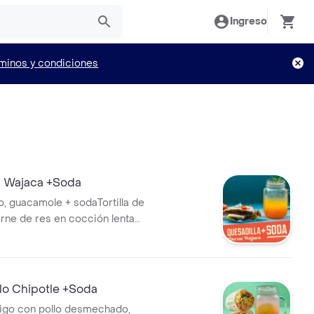
Ingreso
minos y condiciones
a Wajaca +Soda
o, guacamole + sodaTortilla de
arne de res en cocción lenta
ela, cilantro y mozzarella,
 de sour cream,
llo Chipotle +Soda
trigo con pollo desmechado,