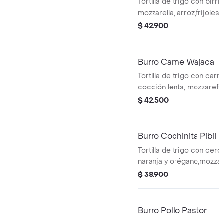
Tortilla de trigo con birr
mozzarella, arroz,frijole
salteados, guacamole,c
$ 42.900
totopos.
Burro Carne Wajaca
Tortilla de trigo con ca
cocción lenta, mozzarefr
guacamole, pico de gall
$ 42.500
creamcrema agria y tot
Burro Cochinita Pibil
Tortilla de trigo con ce
naranja y orégano,mozzar
frijoles, vegetales salt
$ 38.900
crema agria y totopos.
Burro Pollo Pastor