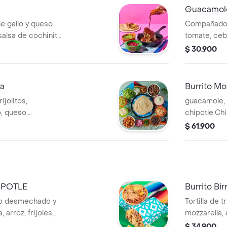
Guacamol
de gallo y queso
Compañado 
salsa de cochinita
tomate, cebo
compañadocebolla
$ 30.900
cubos, sour
ca
Burrito Mo
rijolitos,
guacamole,
, queso,
chipotle.Chi
our cream y
en un super
$ 61.900
mexicano, mo
IPOTLE
Burrito Bir
ollo desmechado y
Tortilla de t
 arroz, frijoles,
mozzarella, 
acamole, crema
salteados, 
$ 34.900