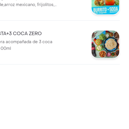
le,arroz mexicano, frijolitos,
imentón, cebolla,
e, crema agria, nachos +
TA+3 COCA ZERO
uera acompañada de 3 coca
 400ml