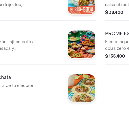
rfrijolitos,
salsa chipot
mentón, cebolla,
vegetales (p
$ 38.400
ma agria, nachos
maguacamol
soda
PROMFIES
, fajitas pollo al
Fiesta taq
asada y
colas zero
s Leches.
$ 135.400
chata
illa de tu elección