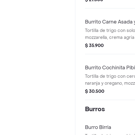
agria y totopos.
Burrito Carne Asada 
Tortilla de trigo con sol
mozzarella, crema agria 
frijoles, vegetales salt
$ 35.900
Burrito Cochinita Pibi
Tortilla de trigo con ce
naranja y oregano, mozza
frijoles, vegetales salt
$ 30.500
crema agria y totopos
Burros
Burro Birria