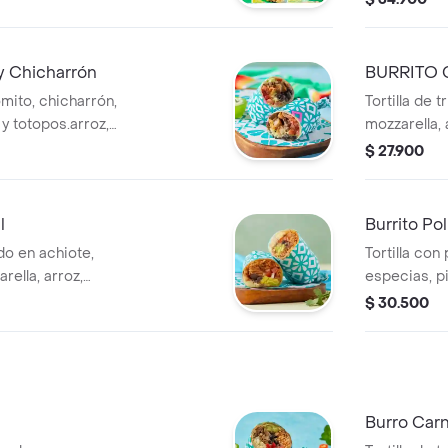
totopos.
y Chicharrón
BURRITO 
omito, chicharrón,
Tortilla de 
y totopos.arroz,
mozzarella, 
eados, guacamole,
salteados, 
$ 27.900
totopos.
l
Burrito Po
rdo en achiote,
Tortilla con
rella, arroz,
especias, pi
eados, guacamole,
vegetales s
$ 30.500
agria y toto
Burro Car