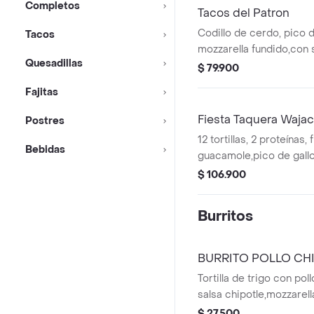
Completos
Tacos del Patron
Codillo de cerdo, pico 
Tacos
mozzarella fundido,con 
Quesadillas
pibil, soya y panela. A
$ 79.900
encurtida, aguacate en 
Fajitas
cream y lechuga.
Fiesta Taquera Waja
Postres
12 tortillas, 2 proteínas, f
Bebidas
guacamole,pico de gallo
vegetales, jalapeños, s
$ 106.900
rabanitos.
Burritos
BURRITO POLLO CH
Tortilla de trigo con p
salsa chipotle,mozzarella,
vegetales salteados,gu
$ 27.500