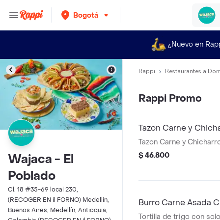
Bogotá
¿Nuevo en Rap
Rappi
Restaurantes a Dom
Rappi Promo
Tazon Carne y Chich
Tazon Carne y Chicharr
$ 46.800
Wajaca - El
Poblado
Cl. 18 #35-69 local 230,
(RECOGER EN il FORNO) Medellín,
Burro Carne Asada C
Buenos Aires, Medellín, Antioquia,
Tortilla de trigo con sol