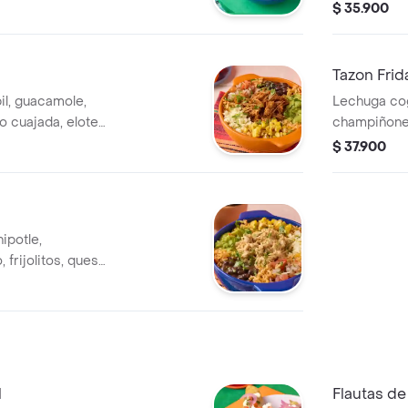
sour cream y
frijolitos, 
$ 35.900
e cilantro.
desgranado,
Tazon Frid
il, guacamole,
Lechuga cog
so cuajada, elote
champiñones
alsa rocotto.
aguacate, q
$ 37.900
totopos, con
ipotle,
 frijolitos, queso
o, cilantro y
l
Flautas de 