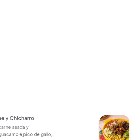
ne y Chicharro
carne asada y
guacamole,pico de gallo,