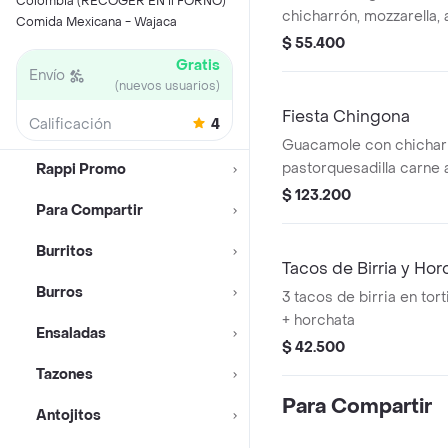
Colombia (RECOGER EN il FORNO)
chicharrón, mozzarella, ar
Comida Mexicana - Wajaca
vegetales salteados (pi
$ 55.400
maíz en guacamole, cre
Gratis
Envío
+ soda
(nuevos usuarios)
Fiesta Chingona
Calificación
4
Guacamole con chicharrón
pastorquesadilla carne 
Rappi Promo
chicharrón yPostre Tre
$ 123.200
Para Compartir
Burritos
Tacos de Birria y Hor
Burros
3 tacos de birria en tort
+ horchata
Ensaladas
$ 42.500
Tazones
Para Compartir
Antojitos