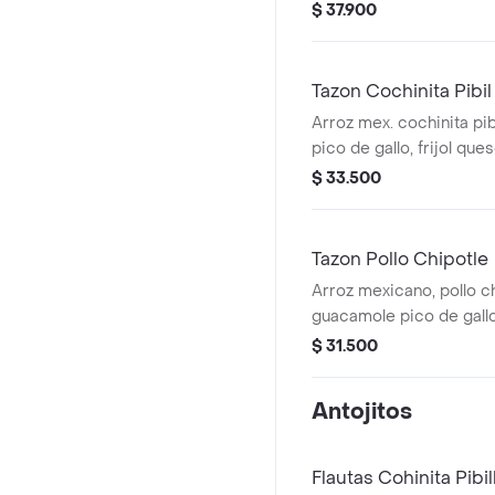
desgranado, aguacate, 
$ 37.900
totopos, con vinagreta d
Tazon Cochinita Pibil
Arroz mex. cochinita pib
pico de gallo, frijol que
desgranado, cilantro y s
$ 33.500
Tazon Pollo Chipotle
Arroz mexicano, pollo ch
guacamole pico de gallo,
cuajada elote desgranad
$ 31.500
mayo chipotle.
Antojitos
Flautas Cohinita Pibil