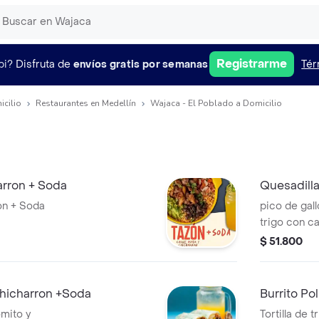
Registrarme
pi?
Disfruta de
envíos gratis por semanas
Tér
icilio
Restaurantes en Medellín
Wajaca - El Poblado a Domicilio
arron + Soda
Quesadill
on + Soda
pico de gall
trigo con c
con tama pan
$ 51.800
acompañada
hicharron +Soda
Burrito Po
omito y
Tortilla de 