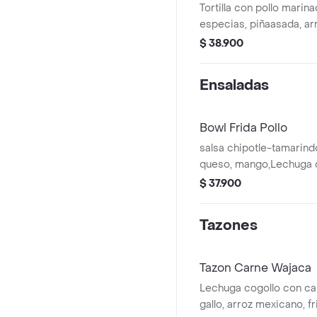
Tortilla con pollo marina
especias, piñaasada, arro
vegetales salteados,gu
$ 38.900
agria y totopos.
Ensaladas
Bowl Frida Pollo
salsa chipotle-tamarind
queso, mango,Lechuga 
con pollo, champiñones 
$ 37.900
totopos, con vinagreta d
Tazones
Tazon Carne Wajaca
Lechuga cogollo con ca
gallo, arroz mexicano, fri