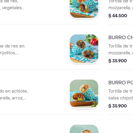
ia de res,
Tortilla de 
s, vegetales
mozzarella, 
rema agria y
salteados, 
$ 44.500
totopos.
BURRO CH
rne de res en
Tortilla de 
ijolitos,
mozzarella, 
o + sour
salteados, 
$ 35.900
opos.
totopos.
BURRO PO
rdo en achiote,
Tortilla de
ella, arroz,
salsa chipotl
eados,guacamole,
vegetales s
$ 35.900
agria y toto