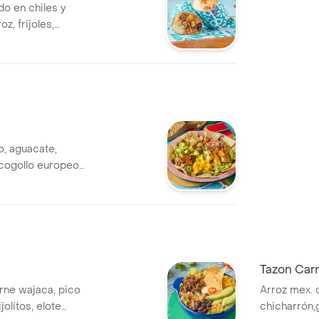
do en chiles y
z, frijoles,
acamole, crema
o, aguacate,
cogollo europeo
enpico de gallo y
e cilantro
Tazon Car
rne wajaca, pico
Arroz mex. 
jolitos, elote
chicharrón,