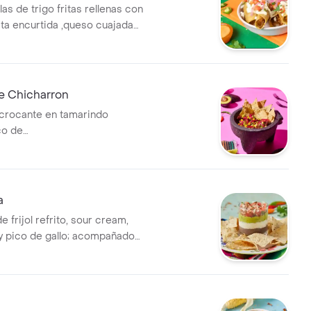
llas de trigo fritas rellenas con
ita encurtida ,queso cuajada
pico de gallo, cilantro, y salsa
e Chicharron
crocante en tamarindo
co de
,aguacate,cebolla encurtida
imentones y totopos.
a
e frijol refrito, sour cream,
 pico de gallo; acompañado
.