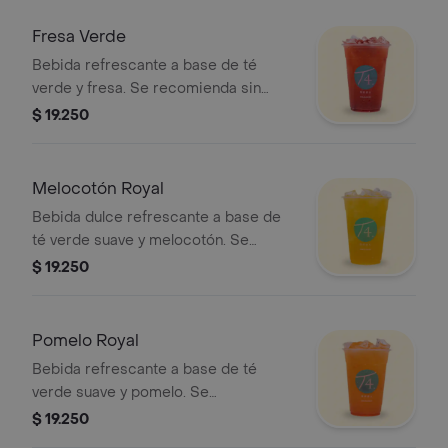
Fresa Verde
Bebida refrescante a base de té
verde y fresa. Se recomienda sin
azúcar.
$ 19.250
Melocotón Royal
Bebida dulce refrescante a base de
té verde suave y melocotón. Se
recomienda sin azúcar.
$ 19.250
Pomelo Royal
Bebida refrescante a base de té
verde suave y pomelo. Se
recomienda sin azúcar.
$ 19.250