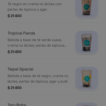
Té negro en crema no láctea con
perlas de tapioca y agar.
$ 21.450
Tropical Panda
Bebida a base de té verde suave,
crema no láctea, perlas de tapioca,
tropical jelly (gelatina sabor a piña),
$ 21.450
leche condensada y galleta de
chocolate espolvoreada.
Taipei Special
Bebida a base de té negro, crema no
láctea, perlas de tapioca, agar y pudín
de vainilla. Se recomienda poca
$ 21.450
azúcar.
Taro Boba