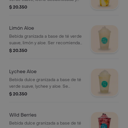
maracuyá. Se recomienda sin azúcar.
$ 20.350
Limón Aloe
Bebida granizada a base de té verde
suave, limón y aloe. Ser recomienda
con poca azúcar.
$ 20.350
Lychee Aloe
Bebida dulce granizada a base de té
verde suave, lychee y aloe. Se
recomienda sin azúcar.
$ 20.350
Wild Berries
Bebida dulce granizada a base de té