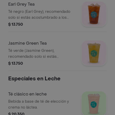
Earl Grey Tea
Té negro (Earl Grey), recomendado
solo si estás acostumbrado a los
sabores de té puros.
$ 13.750
Jasmine Green Tea
Té verde (Jasmine Green),
recomendado solo si estás
acostumbrado a los sabores de té
$ 13.750
puros y herbales.
Especiales en Leche
Té clásico en leche
Bebida a base de té de elección y
crema no láctea.
$ 20.350