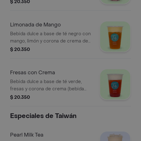
recomienda sin azúcar.
$ 20.350
Limonada de Mango
Bebida dulce a base de té negro con
mango, limón y corona de crema de
mango (bebida láctea). Se
$ 20.350
recomienda sin azúcar.
Fresas con Crema
Bebida dulce a base de té verde,
fresas y corona de crema (bebida
láctea). Se recomienda sin azúcar.
$ 20.350
Especiales de Taiwán
Pearl Milk Tea