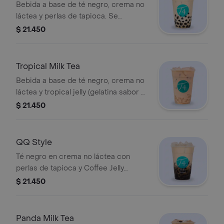
Bebida a base de té negro, crema no
láctea y perlas de tapioca. Se
recomienda poca azúcar.
$ 21.450
Tropical Milk Tea
Bebida a base de té negro, crema no
láctea y tropical jelly (gelatina sabor a
piña). Se recomienda poca azúcar.
$ 21.450
QQ Style
Té negro en crema no láctea con
perlas de tapioca y Coffee Jelly
(gelatina de café).
$ 21.450
Panda Milk Tea