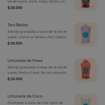
verde suave, mora, fresa, limón y un
toque de leche condensada. Se
$ 20.350
recomienda sin azúcar.
Taro Batido
Bebida granizada a base de té verde
suave, crema no láctea y taro (sabor
parecido a la vainilla). Se recomienda
$ 20.350
con poca azúcar.
Limonada de Fresa
Bebida granizada a base de té verde
suave, limón y fresa. Se recomienda
sin azúcar.
$ 20.350
Limonada de Coco
Granizado a base de tres tipos de