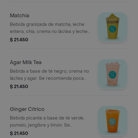
Matchía
Bebida granizada de matcha, leche
entera, chía, crema no láctea y leche
condensada. Se recomienda con
$ 21.450
poco azúcar.
Agar Milk Tea
Bebida a base de té negro, crema no
láctea y agar. Se recomienda poca
azúcar.
$ 21.450
Ginger Cítrico
Bebida picante a base de té verde,
pomelo, jengibre y limón. Se
recomienda sin azúcar.
$ 21.450