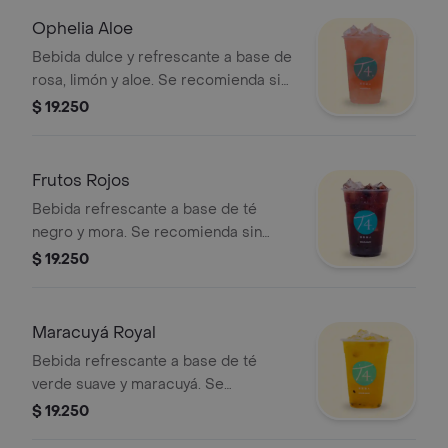
Ophelia Aloe
Bebida dulce y refrescante a base de
rosa, limón y aloe. Se recomienda sin
azúcar.
$ 19.250
Frutos Rojos
Bebida refrescante a base de té
negro y mora. Se recomienda sin
azúcar.
$ 19.250
Maracuyá Royal
Bebida refrescante a base de té
verde suave y maracuyá. Se
recomienda sin azúcar.
$ 19.250