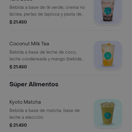
Bebida a base de té verde, crema no
láctea, perlas de tapioca y pasta de
taro con sabor a vainilla. Se
$ 21.450
recomienda sin azúcar.
Coconut Milk Tea
Bebida a base de leche de coco,
leche condensada y mango (bebida
láctea). Se recomienda sin azúcar.
$ 21.450
Viene con poco hielo de manera
estándar.
Súper Alimentos
Kyoto Matcha
Bebida a base de matcha, base de
leche a elección.
$ 21.450