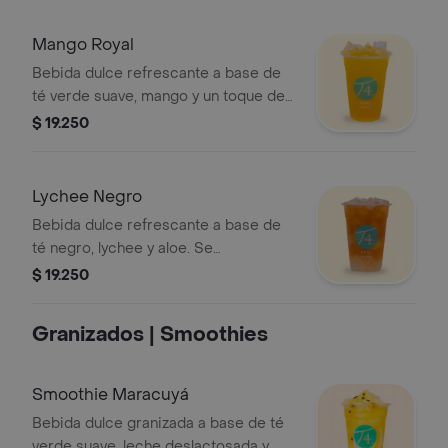
Mango Royal
Bebida dulce refrescante a base de
té verde suave, mango y un toque de
miel. Se recomienda sin azúcar.
$ 19.250
Lychee Negro
Bebida dulce refrescante a base de
té negro, lychee y aloe. Se
recomienda sin azúcar.
$ 19.250
Granizados | Smoothies
Smoothie Maracuyá
Bebida dulce granizada a base de té
verde suave, leche deslactosada y