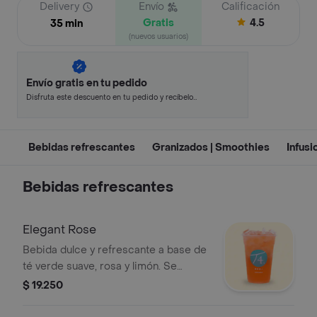
Delivery
Envío
Calificación
Gratis
4.5
35 min
(nuevos usuarios)
Envío gratis en tu pedido
Disfruta este descuento en tu pedido y recíbelo
en minutos.
Bebidas refrescantes
Granizados | Smoothies
Infusi
Bebidas refrescantes
Elegant Rose
Bebida dulce y refrescante a base de
té verde suave, rosa y limón. Se
recomienda sin azúcar.
$ 19.250