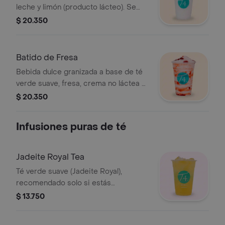
leche y limón (producto lácteo). Se
recomienda poco azúcar.
$ 20.350
Batido de Fresa
Bebida dulce granizada a base de té
verde suave, fresa, crema no láctea y
leche deslactosada. Se recomienda
$ 20.350
sin azúcar.
Infusiones puras de té
Jadeite Royal Tea
Té verde suave (Jadeite Royal),
recomendado solo si estás
acostumbrado a los sabores de té
$ 13.750
puros.