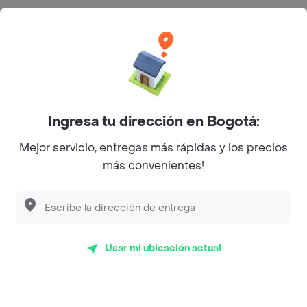
Categorías
Únete a Rappi
Sobre Rappi
Ingresa tu dirección en Bogotá:
Mejor servicio, entregas más rápidas y los precios
Facebook
Twitter
Instagram
más convenientes!
©
2026
Rappi Inc. All rights reserved.
Usar mi ubicación actual
Rappi S.A.S. --- NIT 900.843.898-9 --- Calle 63 # 16A-02
Bogotá D.C. --- notificacionesrappi@rappi.com