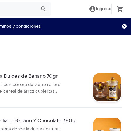
Ingreso
minos y condiciones
 Dulces de Banano 70gr
r bombonera de vidrio rellena
de cereal de arroz cubiertas
e y dulces en forma de
ta bombonera mide 11x6 cms y
 gramos de dulces.
diano Banano Y Chocolate 380gr
rema donde la dulzura natural