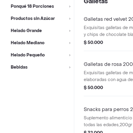
Galletas
vidrio. tienen una vida út
Ponqué 18 Porciones
Productos sin Azúcar
Galletas red velvet 
Exquisitas galletas de m
Helado Grande
y chips de chocolate bl
provocador rojo intenso 
$ 50.000
Helado Mediano
25 galletas aproximada
Helado Pequeño
empacadas en una prec
cinta de raso.
Galletas de rosa 200
Bebidas
Exquisitas galletas de m
elaboradas con agua de
particular forma se ase
$ 50.000
rosa y los cristales de 
toque delicado a este m
producto.
Snacks para perros
Suplemento alimenticio
todas las edades,200gr 
(aprox.28 unidades),man
$ 32.000