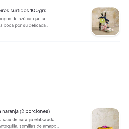
iros surtidos 100grs
copos de azúcar que se
la boca por su delicada
rengues perfectos con
idos de lulo, mora y vainilla.
n bolsa de 100grs
naranja (2 porciones)
onqué de naranja elaborado
ntequilla, semillas de amapola