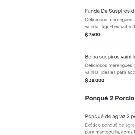
Funda De Suspiros de
Deliciosos merengues 
vainilla 15gr,El estuche 
funda mide 16x9 cms
$ 7500
Bolsa suspiros vainil
Deliciosos merengues 
vainilla. ideales para a
nuestras salsas o helad
$ 38.000
bolsa de 100grs
Ponqué 2 Porci
Ponqué de agraz 2 p
Exótico ponqué de agra
pura mantequilla, agraz 