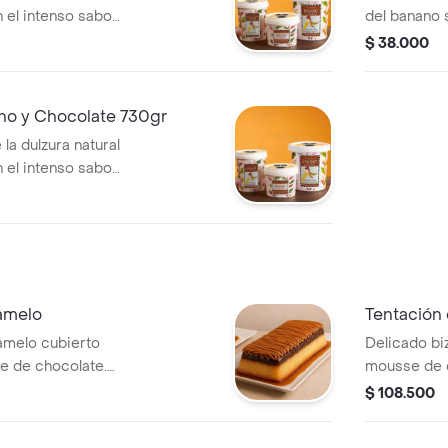
 el intenso sabor
del banano 
ra quienes buscan
del chocola
$ 38.000
so 250gr
una mezcla 
no y Chocolate 730gr
a dulzura natural
 el intenso sabor
ra quienes buscan
gr
ramelo
Tentación
amelo cubierto
Delicado bi
e de chocolate.
mousse de c
 porciones,
salsa de ch
$ 108.500
plástico y con la
de 10 a 12 
e en un frasco de
largo por 8