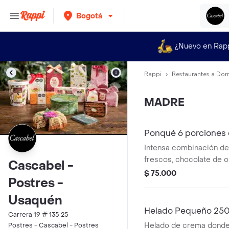
Bogotá
¿Nuevo en Rap
Rappi
Restaurantes a Dom
MADRE
Ponqué 6 porciones 
Intensa combinación de
frescos, chocolate de or
Cascabel -
suavidad de la mantequi
$ 75.000
Postres -
6 porciones: estuche m
16.7 cm, alto 8 cm)
Usaquén
Helado Pequeño 25
Carrera 19 # 135 25
Helado de crema donde l
Postres - Cascabel - Postres