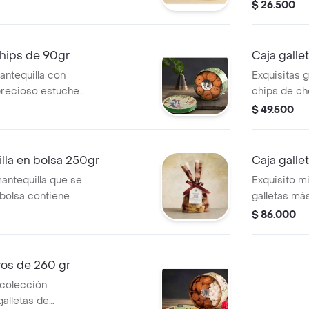
e una suavidad
metálico de
$ 26.500
s en una preciosa
presentació
ección cascabel.
25gr
chips de 90gr
Caja galle
antequilla con
Exquisitas g
precioso estuche
chips de ch
n cascabel.
metálico de
$ 49.500
0grs
presentació
lla en bolsa 250gr
Caja galle
mantequilla que se
Exquisito m
 bolsa contiene
galletas más
(entre 55 y 65
perfecta de 
$ 86.000
galletas ch
420gr
ros de 260 gr
 colección
alletas de