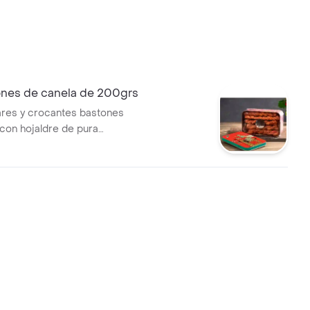
ones de canela de 200grs
res y crocantes bastones
con hojaldre de pura
y rellenos de canela y azúcar.
n caja metálica rectangular