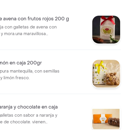
elaboran con productos
no utilizamos conservantes.
da útil de 4 días.
e avena con frutos rojos 200 g
ja con galletas de avena con
 y mora.una maravillosa
n(aproximadamente 20 a 25
imón en caja 200gr
pura mantequilla, con semillas
y limón fresco.
aranja y chocolate en caja
alletas con sabor a naranja y
ue de chocolate. vienen
en una preciosa caja