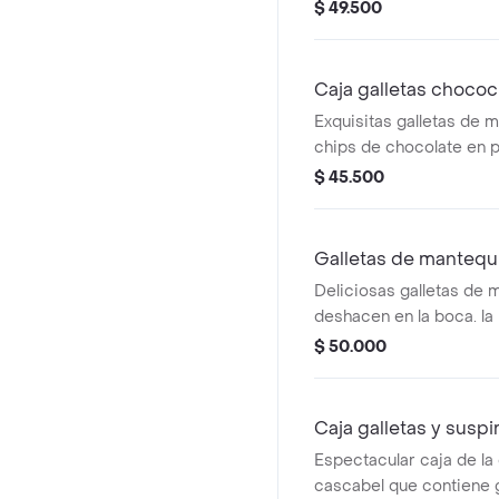
más alta calidad. son d
$ 49.500
única. vienen empacada
caja metálica de la col
presentación caja de 1
Caja galletas choco
Exquisitas galletas de m
chips de chocolate en 
metálico de la colecció
$ 45.500
presentación caja de 9
Galletas de mantequi
Deliciosas galletas de 
deshacen en la boca. la
250 gramos de galletas 
$ 50.000
galletas).
Caja galletas y suspi
Espectacular caja de la
cascabel que contiene g