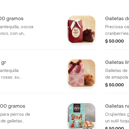
il de 4 días.
postres se 
naturales y 
tienen una vi
200 gramos
Galletas d
antequilla, cocoa
Preciosa ca
anco, con un
cranberries
red velvet. (20 a
combinació
$ 50.000
mente).
galletas).
iosa caja con
 gr
Galletas l
antequilla
Galletas de 
 rosas. su
de amapola 
meja a una bella
$ 50.000
azúcar le dan un
aravilloso
 200 gramos
Galletas n
 para perros de
Crujientes g
de galletas
un sutil toq
tiene limpios los
empacadas 
$ 50.000