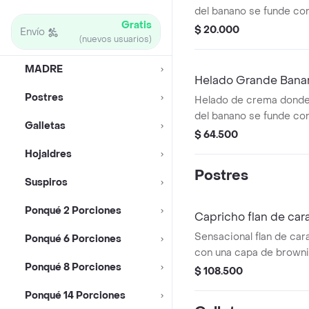
del banano se funde con
Gratis
del chocolate. Ideal pa
$ 20.000
Envío
(nuevos usuarios)
una mezcla clásica. pe
MADRE
Helado Grande Bana
Postres
Helado de crema donde l
del banano se funde con
Galletas
del chocolate. Ideal pa
$ 64.500
una mezcla clásica. 730
Hojaldres
Postres
Suspiros
Ponqué 2 Porciones
Capricho flan de ca
Sensacional flan de car
Ponqué 6 Porciones
con una capa de browni
Ponqué 8 Porciones
presentación de 10 a 12
$ 108.500
únicamente en empaque 
Ponqué 14 Porciones
salsa de caramelo apart