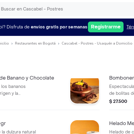
Registrarme
pi?
Disfruta de
envíos gratis por semanas
Tér
icilio
Restaurantes en Bogotá
Cascabel - Postres - Usaquén a Domicilio
de Banano y Chocolate
Bombonera
 los bananos
Espectacula
igen y la
de bolitas 
lla. presentación
de chocolat
$ 27.500
etálico (diámetro
banano. Es
contiene 70
0gr
Helado Me
a dulzura natural
Helado de c