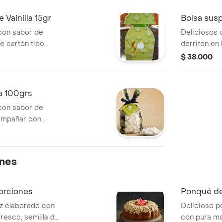
 Vainilla 15gr
Bolsa susp
con sabor de
Deliciosos 
de cartón tipo
derriten en 
textura. me
$ 38.000
sabores surt
presentació
la 100grs
con sabor de
compañar con
os. presentación
ones
orciones
Ponqué de 
z elaborado con
Delicioso p
fresco, semilla de
con pura ma