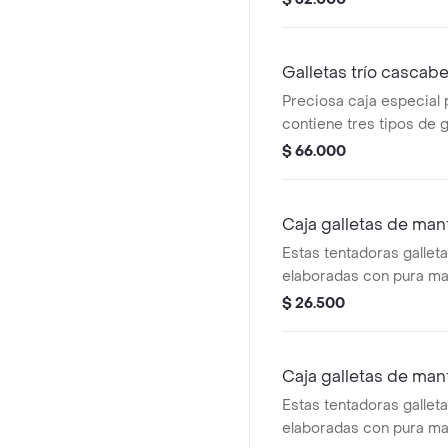
dientes, evita el sarro y
encías, no sustituye el
de la dieta de los perro
Galletas trío cascabe
Preciosa caja especial 
contiene tres tipos de ga
rosas y cranberries, mo
$ 66.000
90 gramos de cada tipo 
Caja galletas de man
Estas tentadoras gallet
elaboradas con pura man
más alta calidad. son d
$ 26.500
única. vienen empacada
caja metálica de la col
presentación 55gr
Caja galletas de man
Estas tentadoras gallet
elaboradas con pura man