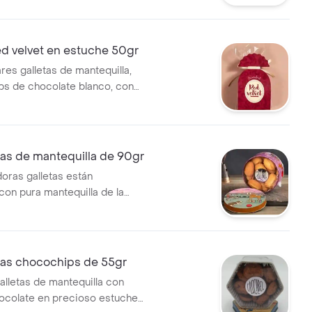
por una cantidad de 250
te producto se despacha
a bogotá por contener
ed velvet en estuche 50gr
res galletas de mantequilla,
ps de chocolate blanco, con
or rojo intenso red velvet de
(aproximadamente de 12 a 15
tas de mantequilla de 90gr
doras galletas están
con pura mantequilla de la
lidad. son de una suavidad
en empacadas en una preciosa
ca de la colección cascabel.
n caja de 90gr,(Diametro del
tas chocochips de 55gr
cm;alto 6cm)
alletas de mantequilla con
ocolate en precioso estuche