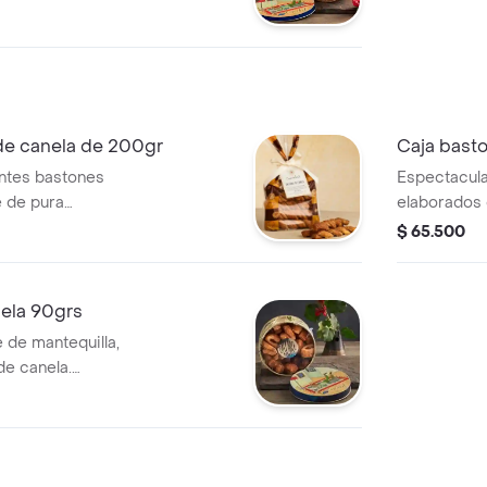
e chocolate,
nilla y galletas
ta preciosa caja
e con seguridad
es más
caja de 260gr
de canela de 200gr
Caja bast
ntes bastones
Espectacula
e de pura
elaborados 
e canela y azúcar.
mantequilla 
$ 65.500
200 grs
presentació
de 200grs
ela 90grs
e de mantequilla,
de canela.
etálico de 90grs