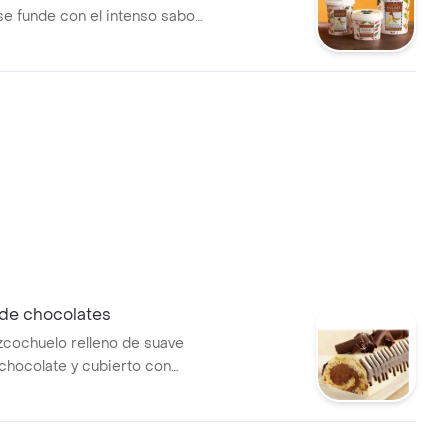
se funde con el intenso sabor
te. Ideal para quienes buscan
clásica. 380gr
 de chocolates
zcochuelo relleno de suave
hocolate y cubierto con
ocolate blanco. presentación
porciones tamaño: 24 cms de
 cms de ancho. nuestros