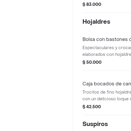
mantequilla con chips d
$ 83.000
delicados suspiros de vai
de pura mantequilla. es
Hojaldres
surtida es un regalo qu
sorprenderá a sus ser
queridos.presentacion 
Bolsa con bastones 
Espectaculares y croca
elaborados con hojaldr
mantequilla y rellenos d
$ 50.000
presentación bolsa de 
Caja bocados de can
Trocitos de fino hojaldr
con un delicioso toque 
presentación estuche m
$ 42.500
Suspiros