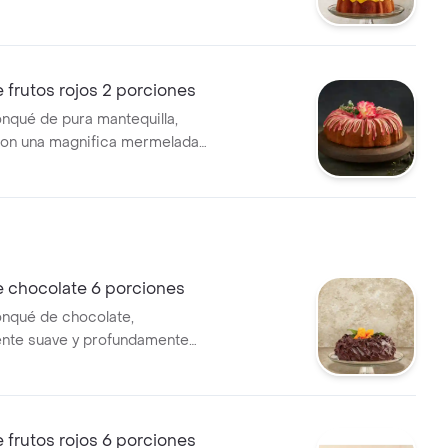
or a naranja, cubierto con
món. presentación 2 porciones
lico (diámetro 11.3 cm, alto
frutos rojos 2 porciones
onqué de pura mantequilla,
con una magnifica mermelada
ora, arándanos y agraz,
n una deliciosa salsa de limón
os. presentación 2 porciones:
lico( diámetro 11.3 cm, alto
 chocolate 6 porciones
onqué de chocolate,
ente suave y profundamente
, con una espectacular
 chocolate; presentación 6
estuche metálico(diámetro
o 8 cm)
frutos rojos 6 porciones