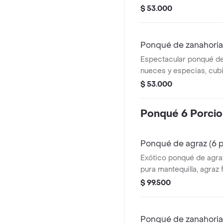
amapola y cubierto con 
$ 53.000
salsa de limón. present
estuche metálico (diámet
6.7 cm)
Ponqué de zanahoria
Espectacular ponqué de
nueces y especias, cub
deliciosa crema de que
$ 53.000
2 porciones: estuche m
11.3 cm, alto 6.7 cm)
Ponqué 6 Porci
Ponqué de agraz (6 
Exótico ponqué de agra
pura mantequilla, agraz 
amapola y cubierto con 
$ 99.500
salsa de limón. present
estuche metálico (diámet
cm)
Ponqué de zanahoria