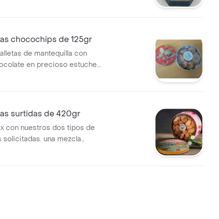
 la colección cascabel.
n caja de 55gr
tas chocochips de 125gr
alletas de mantequilla con
ocolate en precioso estuche
 la colección cascabel.
n caja de 125gr
tas surtidas de 420gr
ix con nuestros dos tipos de
 solicitadas. una mezcla
galletas de pura mantequilla y
ocochips. presentacion de