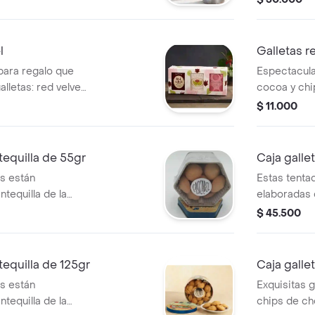
 fortalece las
decorativa 
 alimento completo
gramos. es
s
únicamente 
l
Galletas r
chocolate
para regalo que
Espectacula
lletas: red velvet,
cocoa y chi
ra y avena. vienen
un provocad
$ 11.000
de galleta.
50 gramos 
unidades).
tequilla de 55gr
Caja galle
as están
Estas tenta
tequilla de la
elaboradas 
e una suavidad
más alta ca
$ 45.500
s en una preciosa
única. vien
ección cascabel.
caja metáli
presentacio
tequilla de 125gr
Caja galle
estuche 9.5
as están
Exquisitas g
tequilla de la
chips de ch